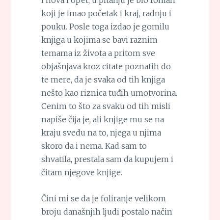
i nova i opet, u pitanju je bio roman
koji je imao početak i kraj, radnju i
pouku. Posle toga izdao je gomilu
knjiga u kojima se bavi raznim
temama iz života a pritom sve
objašnjava kroz citate poznatih do
te mere, da je svaka od tih knjiga
nešto kao riznica tuđih umotvorina.
Cenim to što za svaku od tih misli
napiše čija je, ali knjige mu se na
kraju svedu na to, njega u njima
skoro da i nema. Kad sam to
shvatila, prestala sam da kupujem i
čitam njegove knjige.
Čini mi se da je foliranje velikom
broju današnjih ljudi postalo način