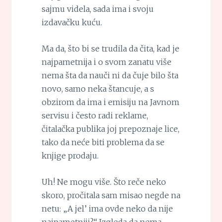
sajmu videla, sada ima i svoju
izdavačku kuću.
Ma da, što bi se trudila da čita, kad je
najpametnija i o svom zanatu više
nema šta da nauči ni da čuje bilo šta
novo, samo neka štancuje, a s
obzirom da ima i emisiju na Javnom
servisu i često radi reklame,
čitalačka publika joj prepoznaje lice,
tako da neće biti problema da se
knjige prodaju.
Uh! Ne mogu više. Što reče neko
skoro, pročitala sam misao negde na
netu: „A jel’ ima ovde neko da nije
najpametniji?“ Izgleda da nema.