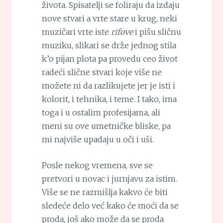
života. Spisatelji se foliraju da izdaju
nove stvari a vrte stare u krug, neki
muzičari vrte iste
rifove
i pišu sličnu
muziku, slikari se drže jednog stila
k’o pijan plota pa provedu ceo život
radeći slične stvari koje više ne
možete ni da razlikujete jer je isti i
kolorit, i tehnika, i teme. I tako, ima
toga i u ostalim profesijama, ali
meni su ove umetničke bliske, pa
mi najviše upadaju u oči i uši.
Posle nekog vremena, sve se
pretvori u novac i jurnjavu za istim.
Više se ne razmišlja kakvo će biti
sledeće delo već kako će moći da se
proda, još ako može da se proda