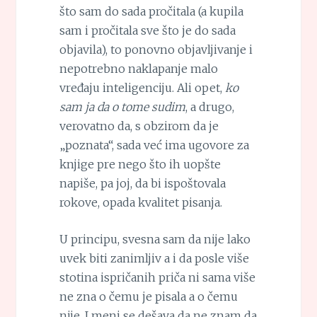
što sam do sada pročitala (a kupila
sam i pročitala sve što je do sada
objavila), to ponovno objavljivanje i
nepotrebno naklapanje malo
vređaju inteligenciju. Ali opet,
ko
sam ja da o tome sudim
, a drugo,
verovatno da, s obzirom da je
„poznata“, sada već ima ugovore za
knjige pre nego što ih uopšte
napiše, pa joj, da bi ispoštovala
rokove, opada kvalitet pisanja.
U principu, svesna sam da nije lako
uvek biti zanimljiv a i da posle više
stotina ispričanih priča ni sama više
ne zna o čemu je pisala a o čemu
nije. I meni se dešava da ne znam da