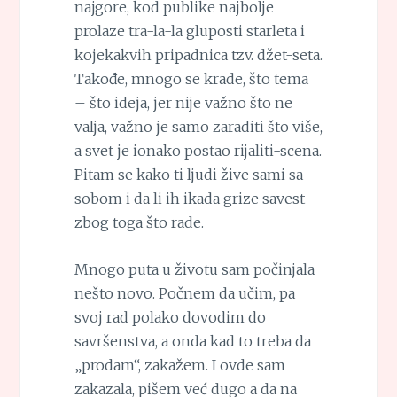
najgore, kod publike najbolje
prolaze tra-la-la gluposti starleta i
kojekakvih pripadnica tzv. džet-seta.
Takođe, mnogo se krade, što tema
– što ideja, jer nije važno što ne
valja, važno je samo zaraditi što više,
a svet je ionako postao rijaliti-scena.
Pitam se kako ti ljudi žive sami sa
sobom i da li ih ikada grize savest
zbog toga što rade.
Mnogo puta u životu sam počinjala
nešto novo. Počnem da učim, pa
svoj rad polako dovodim do
savršenstva, a onda kad to treba da
„prodam“, zakažem. I ovde sam
zakazala, pišem već dugo a da na