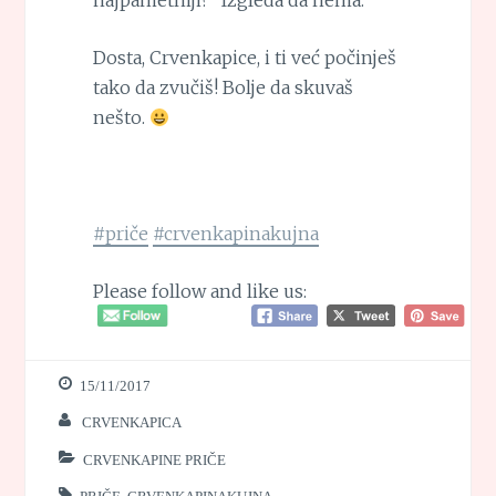
Dosta, Crvenkapice, i ti već počinješ
tako da zvučiš! Bolje da skuvaš
nešto.
#priče
#crvenkapinakujna
Please follow and like us:
15/11/2017
CRVENKAPICA
CRVENKAPINE PRIČE