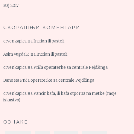
мај 2017
СКОРАШЊИ КОМЕНТАРИ
crvenkapica
на
Intrion ili pasteli
Asim Vugdalić
на
Intrion ili pasteli
crvenkapica
на
Priča operaterke sa centrale Pejdžinga
Bane
на
Priča operaterke sa centrale Pejdžinga
crvenkapica
на
Pancir kafa, ili kafa otporna na metke (moje
iskustvo)
ОЗНАКЕ