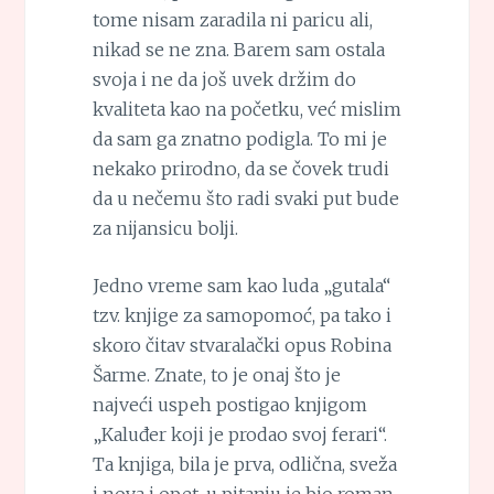
tome nisam zaradila ni paricu ali,
nikad se ne zna. Barem sam ostala
svoja i ne da još uvek držim do
kvaliteta kao na početku, već mislim
da sam ga znatno podigla. To mi je
nekako prirodno, da se čovek trudi
da u nečemu što radi svaki put bude
za nijansicu bolji.
Jedno vreme sam kao luda „gutala“
tzv. knjige za samopomoć, pa tako i
skoro čitav stvaralački opus Robina
Šarme. Znate, to je onaj što je
najveći uspeh postigao knjigom
„Kaluđer koji je prodao svoj ferari“.
Ta knjiga, bila je prva, odlična, sveža