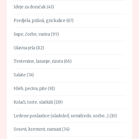
Ideje za doručak
(43)
Predjela, prilozi, grickalice
(67)
Supe, čorbe, variva
(95)
Glavna jela
(82)
Testenine, lazanje, rizota
(66)
Salate
(74)
Hleb, peciva, pite
(91)
Kolači, torte, slatkiši
(119)
Ledene poslastice (sladoled, semifredo, sorbe…)
(10)
Sosovi, kremovi, namazi
(34)