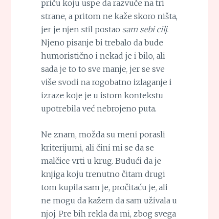
priču koju uspe da razvuče na tri
strane, a pritom ne kaže skoro ništa,
jer je njen stil postao
sam sebi cilj
.
Njeno pisanje bi trebalo da bude
humoristično i nekad je i bilo, ali
sada je to to sve manje, jer se sve
više svodi na rogobatno izlaganje i
izraze koje je u istom kontekstu
upotrebila već nebrojeno puta.
Ne znam, možda su meni porasli
kriterijumi, ali čini mi se da se
malčice vrti u krug. Budući da je
knjiga koju trenutno čitam drugi
tom kupila sam je, pročitaću je, ali
ne mogu da kažem da sam uživala u
njoj. Pre bih rekla da mi, zbog svega