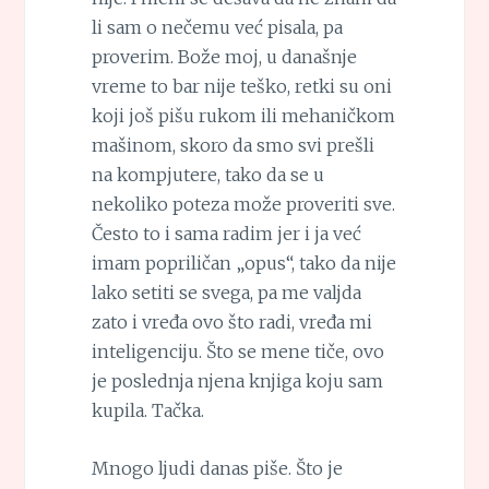
li sam o nečemu već pisala, pa
proverim. Bože moj, u današnje
vreme to bar nije teško, retki su oni
koji još pišu rukom ili mehaničkom
mašinom, skoro da smo svi prešli
na kompjutere, tako da se u
nekoliko poteza može proveriti sve.
Često to i sama radim jer i ja već
imam popriličan „opus“, tako da nije
lako setiti se svega, pa me valjda
zato i vređa ovo što radi, vređa mi
inteligenciju. Što se mene tiče, ovo
je poslednja njena knjiga koju sam
kupila. Tačka.
Mnogo ljudi danas piše. Što je