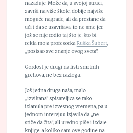
nazaduje. Može da, u svojoj struci,
završi najviše škole, dobije najviše
moguće nagrade, ali da prestane da
uči i da se usavršava, to ne sme jer
još se nije rodio taj što je, što bi
rekla moja profesorka
Ruška Šubert
,
„posisao sve znanje ovog sveta“.
Gordost je drugi na listi smrtnih
grehova, ne bez razloga.
Još jedna druga naša, malo
„izvikana“ spisateljica se tako
izlanula pre izvesnog vremena, pa u
jednom intervjuu izjavila da „ne
stiže da čita“, ali uredno piše i izdaje
knjige, a koliko sam ove godine na