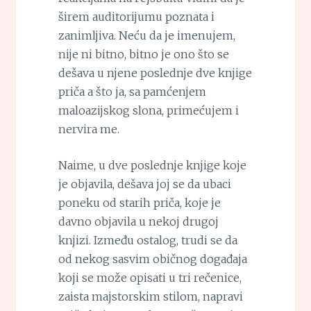
širem auditorijumu poznata i
zanimljiva. Neću da je imenujem,
nije ni bitno, bitno je ono što se
dešava u njene poslednje dve knjige
priča a što ja, sa pamćenjem
maloazijskog slona, primećujem i
nervira me.
Naime, u dve poslednje knjige koje
je objavila, dešava joj se da ubaci
poneku od starih priča, koje je
davno objavila u nekoj drugoj
knjizi. Između ostalog, trudi se da
od nekog sasvim običnog događaja
koji se može opisati u tri rečenice,
zaista majstorskim stilom, napravi