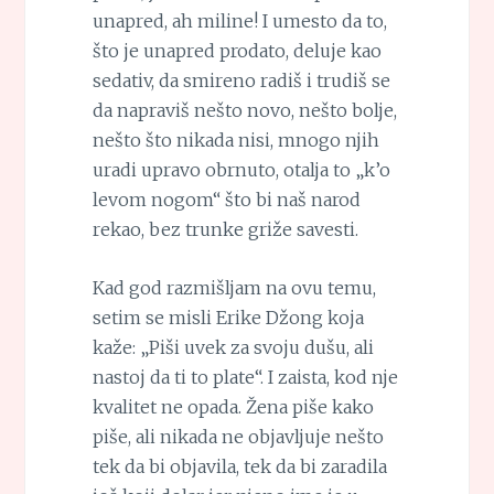
unapred, ah miline! I umesto da to,
što je unapred prodato, deluje kao
sedativ, da smireno radiš i trudiš se
da napraviš nešto novo, nešto bolje,
nešto što nikada nisi, mnogo njih
uradi upravo obrnuto, otalja to „k’o
levom nogom“ što bi naš narod
rekao, bez trunke griže savesti.
Kad god razmišljam na ovu temu,
setim se misli Erike Džong koja
kaže: „Piši uvek za svoju dušu, ali
nastoj da ti to plate“. I zaista, kod nje
kvalitet ne opada. Žena piše kako
piše, ali nikada ne objavljuje nešto
tek da bi objavila, tek da bi zaradila