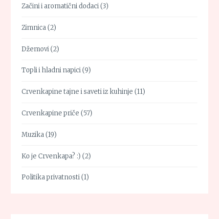
Začini i aromatični dodaci
(3)
Zimnica
(2)
Džemovi
(2)
Topli i hladni napici
(9)
Crvenkapine tajne i saveti iz kuhinje
(11)
Crvenkapine priče
(57)
Muzika
(19)
Ko je Crvenkapa? :)
(2)
Politika privatnosti
(1)