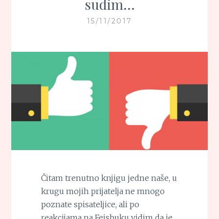
sudim…
15/11/2017
Čitam trenutno knjigu jedne naše, u
krugu mojih prijatelja ne mnogo
poznate spisateljice, ali po
reakcijama na Fejsbuku vidim da je