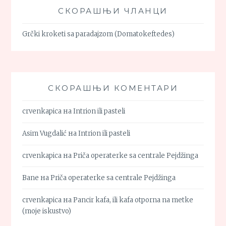
СКОРАШЊИ ЧЛАНЦИ
Grčki kroketi sa paradajzom (Domatokeftedes)
СКОРАШЊИ КОМЕНТАРИ
crvenkapica
на
Intrion ili pasteli
Asim Vugdalić
на
Intrion ili pasteli
crvenkapica
на
Priča operaterke sa centrale Pejdžinga
Bane
на
Priča operaterke sa centrale Pejdžinga
crvenkapica
на
Pancir kafa, ili kafa otporna na metke
(moje iskustvo)