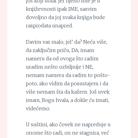
još koji dolar jer njeno ime je u
književnosti ipak IME, sasvim
dovoljno da joj svaka knjiga bude
rasprodata unapred.
Davim vas malo, jel’ da? Neću više,
da zaključim priču, DA, imam
nameru da od ovoga što radim
uradim nešto ozbiljnije i NE,
nemam nameru da radim to pošto-
poto, ako vidim da posustajem i da
više nemam šta da kažem. Još uvek
imam, Bogu hvala, a dokle ću imati,
videćemo.
U suštini, ako čovek ne napreduje u
onome što radi, on ne stagnira, već