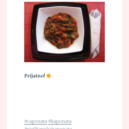
Prijatno!
#caponata
#kaponata
#sicilijanskakaponata