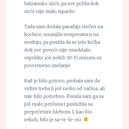
balzamiko sirće, pa sve pržila dok
sirće nije malo isparilo.
Tada sam dodala paradajz isečen na
kockice, smanjila temperaturu na
srednju, pa pustila da se jelo krčka
dok sve povrće nije omekšalo,
otprilike još nekih 10-15 minuta uz
povremeno mešanje.
Kad je bilo gotovo, probala sam da
vidim treba li još nešto od začina, ali
nije bilo potrebno. Posula sam ga sa
još malo peršuna i poslužila sa
prepečenim hlebom. I, kao što
rekoh, bilo je sa-vr-še-no.