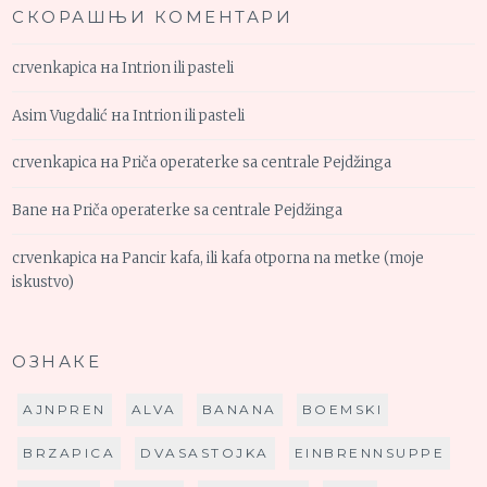
СКОРАШЊИ КОМЕНТАРИ
crvenkapica
на
Intrion ili pasteli
Asim Vugdalić
на
Intrion ili pasteli
crvenkapica
на
Priča operaterke sa centrale Pejdžinga
Bane
на
Priča operaterke sa centrale Pejdžinga
crvenkapica
на
Pancir kafa, ili kafa otporna na metke (moje
iskustvo)
ОЗНАКЕ
AJNPREN
ALVA
BANANA
BOEMSKI
BRZAPICA
DVASASTOJKA
EINBRENNSUPPE