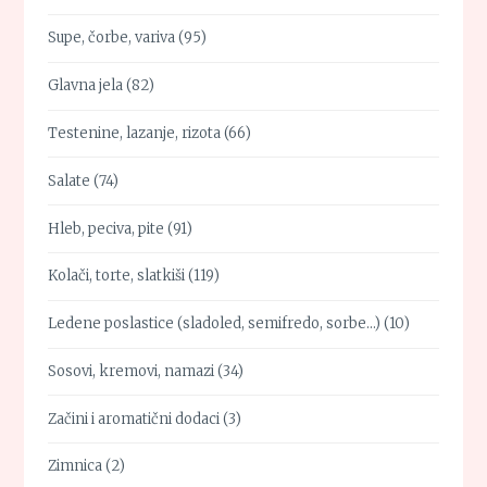
Supe, čorbe, variva
(95)
Glavna jela
(82)
Testenine, lazanje, rizota
(66)
Salate
(74)
Hleb, peciva, pite
(91)
Kolači, torte, slatkiši
(119)
Ledene poslastice (sladoled, semifredo, sorbe…)
(10)
Sosovi, kremovi, namazi
(34)
Začini i aromatični dodaci
(3)
Zimnica
(2)