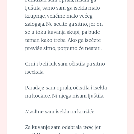
ljuštila, samo sam ga isekla malo
krupnije, veličine malo većeg
zalogaja. Ne secite ga sitno, jer on
se u toku kuvanja skupi, pa bude
taman kako treba. Ako ga isečete
previše sitno, potpuno će nestati.
Crni i beli luk sam očistila pa sitno
iseckala.
Paradajz sam oprala, očistila i isekla
na kockice. Ni njega nisam ljuštila.
Masline sam isekla na kružiće.
Za kuvanje sam odabrala
wok
, jer