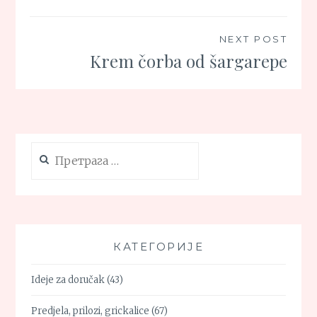
NEXT POST
Krem čorba od šargarepe
Претрага
за:
КАТЕГОРИЈЕ
Ideje za doručak
(43)
Predjela, prilozi, grickalice
(67)