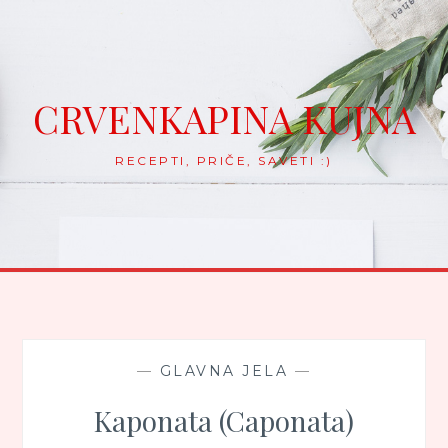
Skip
to
content
CRVENKAPINA KUJNA
RECEPTI, PRIČE, SAVETI :)
—
GLAVNA JELA
—
Kaponata (Caponata)