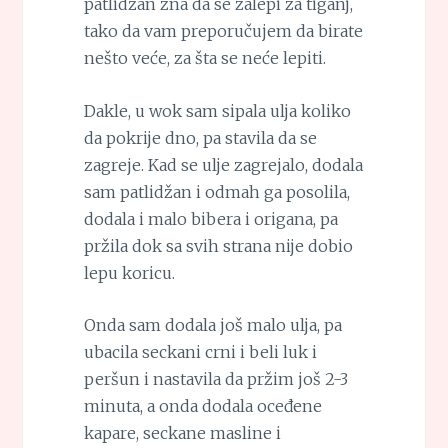
patlidžan zna da se zalepi za tiganj,
tako da vam preporučujem da birate
nešto veće, za šta se neće lepiti.
Dakle, u wok sam sipala ulja koliko
da pokrije dno, pa stavila da se
zagreje. Kad se ulje zagrejalo, dodala
sam patlidžan i odmah ga posolila,
dodala i malo bibera i origana, pa
pržila dok sa svih strana nije dobio
lepu koricu.
Onda sam dodala još malo ulja, pa
ubacila seckani crni i beli luk i
peršun i nastavila da pržim još 2-3
minuta, a onda dodala oceđene
kapare, seckane masline i