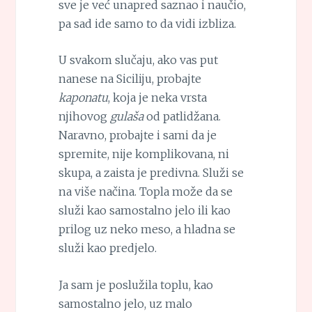
sve je već unapred saznao i naučio,
pa sad ide samo to da vidi izbliza.
U svakom slučaju, ako vas put
nanese na Siciliju, probajte
kaponatu
, koja je neka vrsta
njihovog
gulaša
od patlidžana.
Naravno, probajte i sami da je
spremite, nije komplikovana, ni
skupa, a zaista je predivna. Služi se
na više načina. Topla može da se
služi kao samostalno jelo ili kao
prilog uz neko meso, a hladna se
služi kao predjelo.
Ja sam je poslužila toplu, kao
samostalno jelo, uz malo