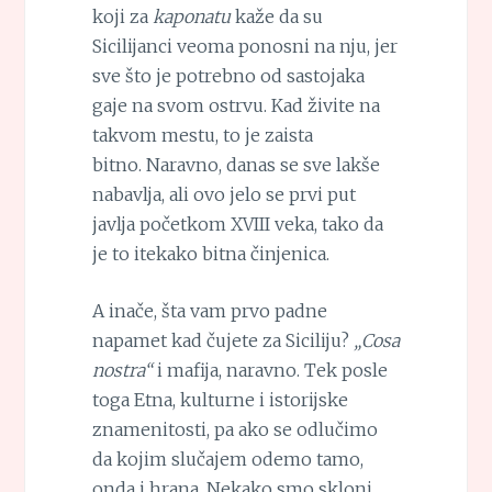
koji za
kaponatu
kaže da su
Sicilijanci veoma ponosni na nju, jer
sve što je potrebno od sastojaka
gaje na svom ostrvu. Kad živite na
takvom mestu, to je zaista
bitno. Naravno, danas se sve lakše
nabavlja, ali ovo jelo se prvi put
javlja početkom XVIII veka, tako da
je to itekako bitna činjenica.
A inače, šta vam prvo padne
napamet kad čujete za Siciliju?
„Cosa
nostra“
i mafija, naravno. Tek posle
toga Etna, kulturne i istorijske
znamenitosti, pa ako se odlučimo
da kojim slučajem odemo tamo,
onda i hrana. Nekako smo skloni