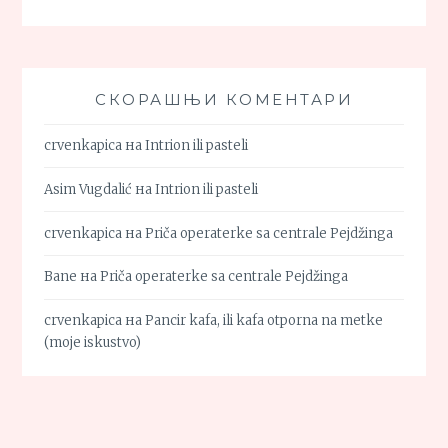
СКОРАШЊИ КОМЕНТАРИ
crvenkapica
на
Intrion ili pasteli
Asim Vugdalić
на
Intrion ili pasteli
crvenkapica
на
Priča operaterke sa centrale Pejdžinga
Bane
на
Priča operaterke sa centrale Pejdžinga
crvenkapica
на
Pancir kafa, ili kafa otporna na metke
(moje iskustvo)