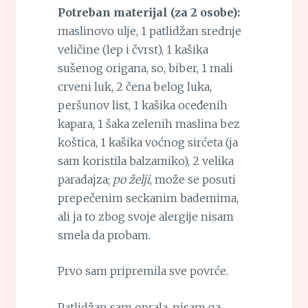
Potreban materijal (za 2 osobe):
maslinovo ulje, 1 patlidžan srednje
veličine (lep i čvrst), 1 kašika
sušenog origana, so, biber, 1 mali
crveni luk, 2 čena belog luka,
peršunov list, 1 kašika oceđenih
kapara, 1 šaka zelenih maslina bez
koštica, 1 kašika voćnog sirćeta (ja
sam koristila balzamiko), 2 velika
paradajza;
po želji
, može se posuti
prepečenim seckanim bademima,
ali ja to zbog svoje alergije nisam
smela da probam.
Prvo sam pripremila sve povrće.
Patlidžan sam oprala, nisam ga