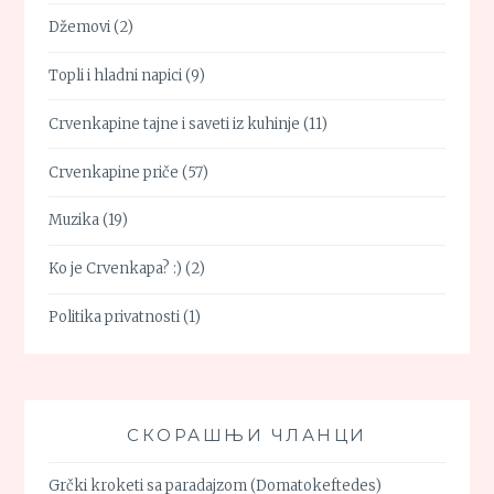
Džemovi
(2)
Topli i hladni napici
(9)
Crvenkapine tajne i saveti iz kuhinje
(11)
Crvenkapine priče
(57)
Muzika
(19)
Ko je Crvenkapa? :)
(2)
Politika privatnosti
(1)
СКОРАШЊИ ЧЛАНЦИ
Grčki kroketi sa paradajzom (Domatokeftedes)