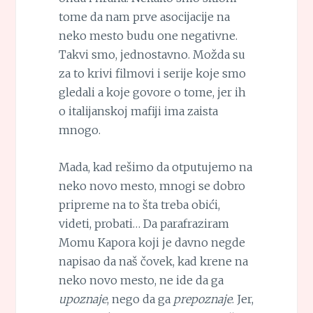
tome da nam prve asocijacije na
neko mesto budu one negativne.
Takvi smo, jednostavno. Možda su
za to krivi filmovi i serije koje smo
gledali a koje govore o tome, jer ih
o italijanskoj mafiji ima zaista
mnogo.
Mada, kad rešimo da otputujemo na
neko novo mesto, mnogi se dobro
pripreme na to šta treba obići,
videti, probati… Da parafraziram
Momu Kapora koji je davno negde
napisao da naš čovek, kad krene na
neko novo mesto, ne ide da ga
upoznaje
, nego da ga
prepoznaje
. Jer,