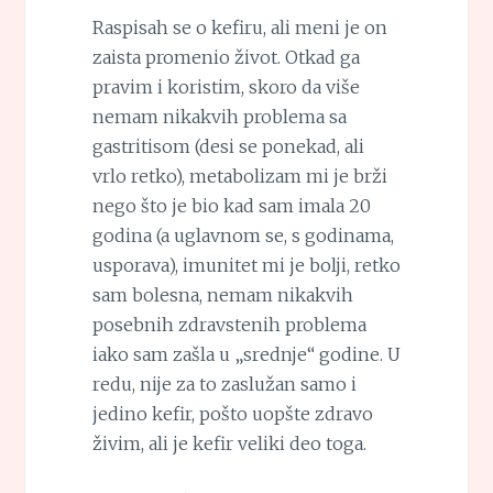
Raspisah se o kefiru, ali meni je on
zaista promenio život. Otkad ga
pravim i koristim, skoro da više
nemam nikakvih problema sa
gastritisom (desi se ponekad, ali
vrlo retko), metabolizam mi je brži
nego što je bio kad sam imala 20
godina (a uglavnom se, s godinama,
usporava), imunitet mi je bolji, retko
sam bolesna, nemam nikakvih
posebnih zdravstenih problema
iako sam zašla u „srednje“ godine. U
redu, nije za to zaslužan samo i
jedino kefir, pošto uopšte zdravo
živim, ali je kefir veliki deo toga.