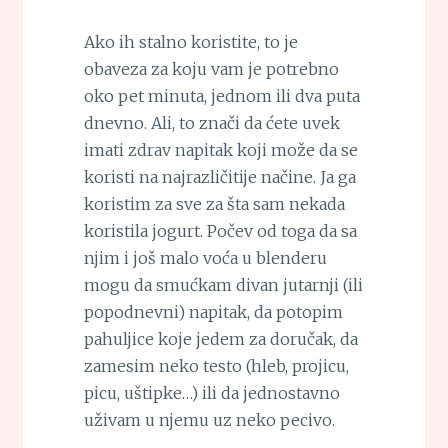
Ako ih stalno koristite, to je
obaveza za koju vam je potrebno
oko pet minuta, jednom ili dva puta
dnevno. Ali, to znači da ćete uvek
imati zdrav napitak koji može da se
koristi na najrazličitije načine. Ja ga
koristim za sve za šta sam nekada
koristila jogurt. Počev od toga da sa
njim i još malo voća u blenderu
mogu da smućkam divan jutarnji (ili
popodnevni) napitak, da potopim
pahuljice koje jedem za doručak, da
zamesim neko testo (hleb, projicu,
picu, uštipke…) ili da jednostavno
uživam u njemu uz neko pecivo.