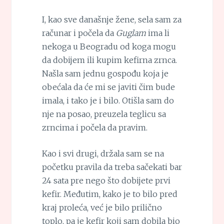
I, kao sve današnje žene, sela sam za
računar i počela da
Guglam
ima li
nekoga u Beogradu od koga mogu
da dobijem ili kupim kefirna zrnca.
Našla sam jednu gospođu koja je
obećala da će mi se javiti čim bude
imala, i tako je i bilo. Otišla sam do
nje na posao, preuzela teglicu sa
zrncima i počela da pravim.
Kao i svi drugi, držala sam se na
početku pravila da treba sačekati bar
24 sata pre nego što dobijete prvi
kefir. Međutim, kako je to bilo pred
kraj proleća, već je bilo prilično
toplo, pa je kefir koji sam dobila bio