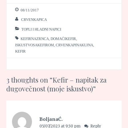
08/11/2017
CRVENKAPICA
TOPLI I HLADNI NAPICI
KEFIRNAZRNCA
,
DOMAĆIKEFIR
,
ISKUSTVOSAKEFIROM
,
CRVENKAPINAKUJNA
,
KEFIR
3 thoughts on “
Kefir – napitak za
dugovečnost (moje iskustvo)
”
BoljanaĆ.
05/07/2023 at 9:30 pm
Reply