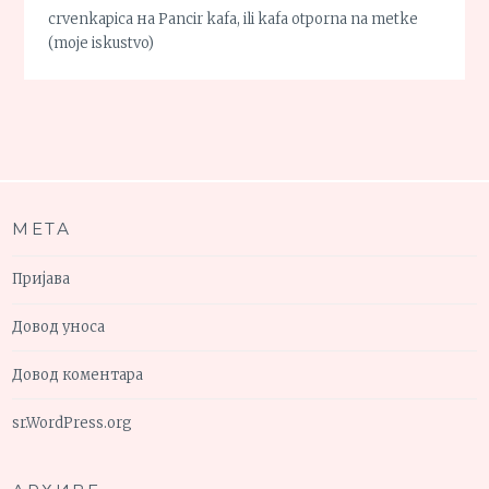
crvenkapica
на
Pancir kafa, ili kafa otporna na metke
(moje iskustvo)
МЕТА
Пријава
Довод уноса
Довод коментара
sr.WordPress.org