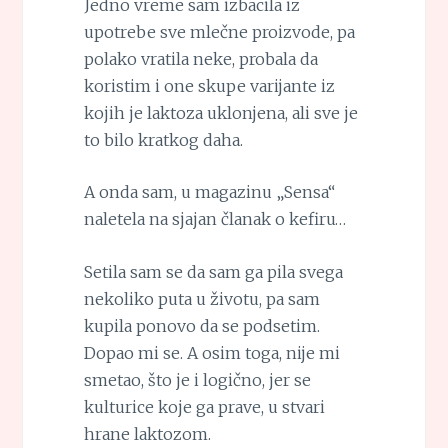
Jedno vreme sam izbacila iz
upotrebe sve mlečne proizvode, pa
polako vratila neke, probala da
koristim i one skupe varijante iz
kojih je laktoza uklonjena, ali sve je
to bilo kratkog daha.
A onda sam, u magazinu „Sensa“
naletela na sjajan članak o kefiru…
Setila sam se da sam ga pila svega
nekoliko puta u životu, pa sam
kupila ponovo da se podsetim.
Dopao mi se. A osim toga, nije mi
smetao, što je i logično, jer se
kulturice koje ga prave, u stvari
hrane laktozom.