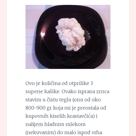
Ovo je količina od otprilike 3
supene kašike. Ovako isprana zrnca
stavim u čistu teglu (onu od oko
800-900 gr koja mi je preostala od
kupovnih kiselih krastavčića) i
nalijem hladnim mlekom
(nekuvanim) do malo ispod vrha