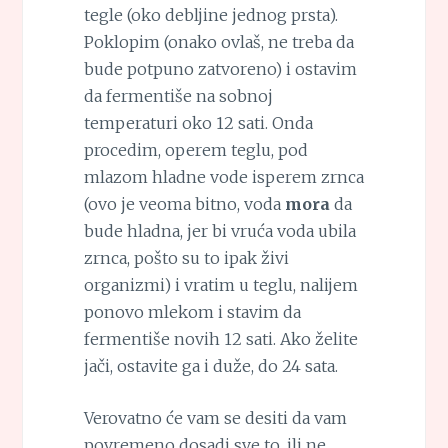
tegle (oko debljine jednog prsta).
Poklopim (onako ovlaš, ne treba da
bude potpuno zatvoreno) i ostavim
da fermentiše na sobnoj
temperaturi oko 12 sati. Onda
procedim, operem teglu, pod
mlazom hladne vode isperem zrnca
(ovo je veoma bitno, voda
mora
da
bude hladna, jer bi vruća voda ubila
zrnca, pošto su to ipak živi
organizmi) i vratim u teglu, nalijem
ponovo mlekom i stavim da
fermentiše novih 12 sati. Ako želite
jači, ostavite ga i duže, do 24 sata.
Verovatno će vam se desiti da vam
povremeno dosadi sve to, ili ne