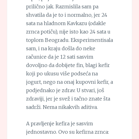
prilično jak. Razmislila sam pa
shvatila da je to i normalno, jer 24
sata na hladnom Kavkazu (odakle
zrnca potiču), nije isto kao 24 sata u
toplom Beogradu. Eksperimentisala
sam, i na kraju došla do neke
računice da je 12 sati sasvim
dovoljno da dobijete fin, blagi kefir
koji po ukusu više podseća na
jogurt, nego na onaj kupovni kefir, a
podjednako je zdrav. U stvari, još
zdraviji, jer je svež i tačno znate šta
sadrži. Nema nikakvih aditiva.
A pravljenje kefira je sasvim
jednostavno. Ovo su kefirna zrnca: