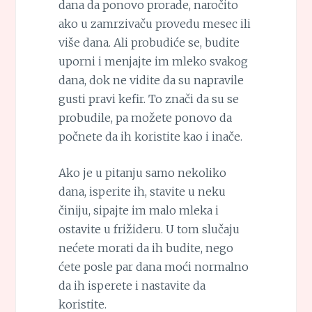
dana da ponovo prorade, naročito
ako u zamrzivaču provedu mesec ili
više dana. Ali probudiće se, budite
uporni i menjajte im mleko svakog
dana, dok ne vidite da su napravile
gusti pravi kefir. To znači da su se
probudile, pa možete ponovo da
počnete da ih koristite kao i inače.
Ako je u pitanju samo nekoliko
dana, isperite ih, stavite u neku
činiju, sipajte im malo mleka i
ostavite u frižideru. U tom slučaju
nećete morati da ih budite, nego
ćete posle par dana moći normalno
da ih isperete i nastavite da
koristite.