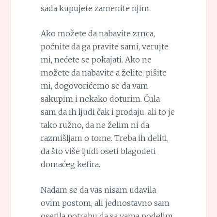
sada kupujete zamenite njim.
Ako možete da nabavite zrnca,
počnite da ga pravite sami, verujte
mi, nećete se pokajati. Ako ne
možete da nabavite a želite, pišite
mi, dogovorićemo se da vam
sakupim i nekako doturim. Čula
sam da ih ljudi čak i prodaju, ali to je
tako ružno, da ne želim ni da
razmišljam o tome. Treba ih deliti,
da što više ljudi oseti blagodeti
domaćeg kefira.
Nadam se da vas nisam udavila
ovim postom, ali jednostavno sam
osetila potrebu da sa vama podelim