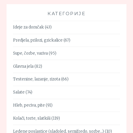
КАТЕГОРИЈЕ
Ideje za doručak
(43)
Predjela, prilozi, grickalice
(67)
Supe, čorbe, variva
(95)
Glavna jela
(82)
Testenine, lazanje, rizota
(66)
Salate
(74)
Hleb, peciva, pite
(91)
Kolači, torte, slatkiši
(119)
Ledene poslastice (sladoled, semifredo, sorbe…)
(10)