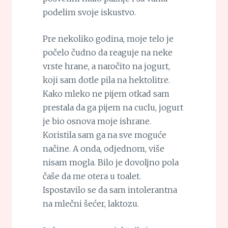
podelim svoje iskustvo.
Pre nekoliko godina, moje telo je
počelo čudno da reaguje na neke
vrste hrane, a naročito na jogurt,
koji sam dotle pila na hektolitre.
Kako mleko ne pijem otkad sam
prestala da ga pijem na cuclu, jogurt
je bio osnova moje ishrane.
Koristila sam ga na sve moguće
načine. A onda, odjednom, više
nisam mogla. Bilo je dovoljno pola
čaše da me otera u toalet.
Ispostavilo se da sam intolerantna
na mlečni šećer, laktozu.