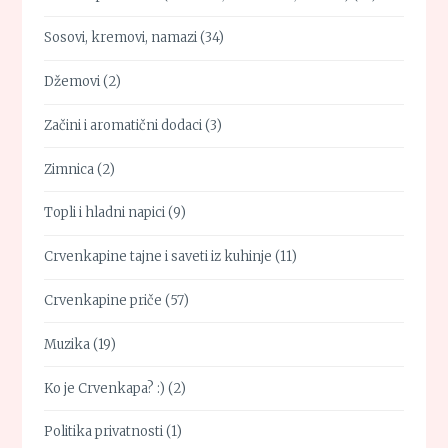
Sosovi, kremovi, namazi
(34)
Džemovi
(2)
Začini i aromatični dodaci
(3)
Zimnica
(2)
Topli i hladni napici
(9)
Crvenkapine tajne i saveti iz kuhinje
(11)
Crvenkapine priče
(57)
Muzika
(19)
Ko je Crvenkapa? :)
(2)
Politika privatnosti
(1)