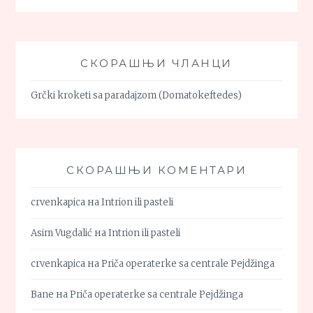
СКОРАШЊИ ЧЛАНЦИ
Grčki kroketi sa paradajzom (Domatokeftedes)
СКОРАШЊИ КОМЕНТАРИ
crvenkapica
на
Intrion ili pasteli
Asim Vugdalić
на
Intrion ili pasteli
crvenkapica
на
Priča operaterke sa centrale Pejdžinga
Bane
на
Priča operaterke sa centrale Pejdžinga