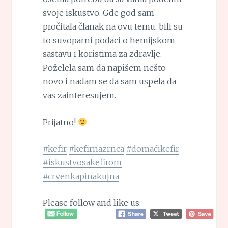
svoje iskustvo. Gde god sam
pročitala članak na ovu temu, bili su
to suvoparni podaci o hemijskom
sastavu i koristima za zdravlje.
Poželela sam da napišem nešto
novo i nadam se da sam uspela da
vas zainteresujem.
Prijatno!
#kefir
#kefirnazrnca
#domaćikefir
#iskustvosakefirom
#crvenkapinakujna
Please follow and like us: