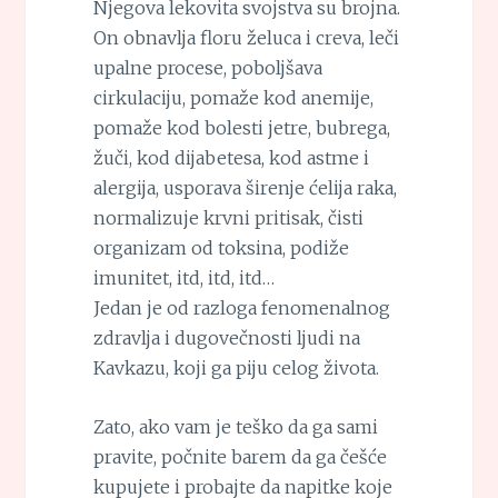
Njegova lekovita svojstva su brojna.
On obnavlja floru želuca i creva, leči
upalne procese, poboljšava
cirkulaciju, pomaže kod anemije,
pomaže kod bolesti jetre, bubrega,
žuči, kod dijabetesa, kod astme i
alergija, usporava širenje ćelija raka,
normalizuje krvni pritisak, čisti
organizam od toksina, podiže
imunitet, itd, itd, itd…
Jedan je od razloga fenomenalnog
zdravlja i dugovečnosti ljudi na
Kavkazu, koji ga piju celog života.
Zato, ako vam je teško da ga sami
pravite, počnite barem da ga češće
kupujete i probajte da napitke koje