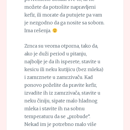
možete da potrošite napravljeni
kefir, ili morate da putujete pa vam
je nezgodno da ga nosite sa sobom.
Ima rešenja.
Zrnca su veoma otporna, tako da,
ako je duži period u pitanju,
najbolje je da ih isperete, stavite u
kesicu ili neku kutijicu (bez mleka)
i zamrznete u zamrzivaču. Kad
ponovo poželite da pravite kefir,
izvadite ih iz zamrzivača, stavite u
neku činiju, sipate malo hladnog
mleka i stavite ih na sobnu
temperaturu da se „probude“.
Nekad im je potrebno malo više