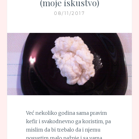
(moje iskustvo)
08/11/2017
Već nekoliko godina sama pravim
kefir i svakodnevno ga koristim, pa
mislim da bi trebalo da i njemu
posvetim malo pažnje i sa vama