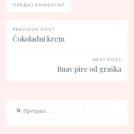
Кретање
PREVIOUS POST
Čokoladni krem
чланка
NEXT POST
Buav pire od graška
Претрага
за: