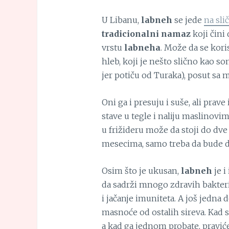
U Libanu,
labneh
se jede
na sli
tradicionalni namaz
koji čini
vrstu
labneha
. Može da se kori
hleb, koji je nešto slično kao so
jer potiču od Turaka), posut sa
Oni ga i presuju i suše, ali prave
stave u tegle i naliju maslinovim
u frižideru može da stoji do dve
mesecima, samo treba da bude d
Osim što je ukusan,
labneh
je i
da sadrži mnogo zdravih bakteri
i jačanje imuniteta. A još jedna d
masnoće od ostalih sireva. Kad sv
a kad ga jednom probate, praviće