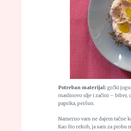
Potreban materijal:
grčki jogur
maslinovo ulje i začini – biber,
paprika, peršun.
Namerno vam ne dajem tačne ko
Kao što rekoh, ja sam za probu n