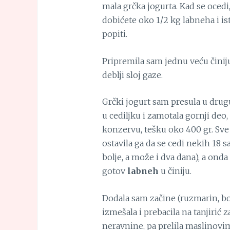
mala grčka jogurta. Kad se ocedi,
dobićete oko 1/2 kg labneha i is
popiti.
Pripremila sam jednu veću činiju, 
deblji sloj gaze.
Grčki jogurt sam presula u drugu 
u cediljku i zamotala gornji deo,
konzervu, tešku oko 400 gr. Sve 
ostavila ga da se cedi nekih 18 s
bolje, a može i dva dana), a onda
gotov
labneh
u činiju.
Dodala sam začine (ruzmarin, bos
izmešala i prebacila na tanjirić 
neravnine, pa prelila maslinovim