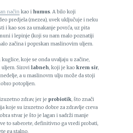
čan način
kao i
humus
. A bilo koji
 deo predjela (mezea), uvek uključuje i neku
sti i kao sos za umakanje povrća, uz pita
muni i lepinje (koji su nam malo poznatiji
 malo začina i poprskan maslinovim uljem.
 i kuglice, koje se onda uvaljaju u začine,
 uljem. Sirovi
labneh
, koji je kao
krem sir
,
 nedelje, a u maslinovm ulju može da stoji
obro potopljen.
 izuzetno zdrav, jer je
probiotik
, što znači
ja koje su izuzetno dobre za zdravlje creva
obra stvar je što je lagan i sadrži manje
e to saberete, definitivno ga vredi probati,
te ga stalno.