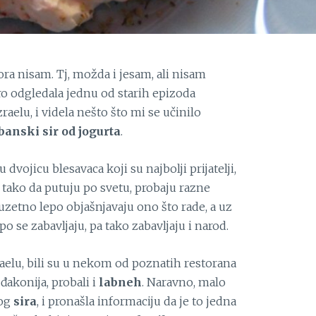
kora nisam. Tj, možda i jesam, ali nisam
ro odgledala jednu od starih epizoda
raelu, i videla nešto što mi se učinilo
banski sir od jogurta
.
vojicu blesavaca koji su najbolji prijatelji,
 tako da putuju po svetu, probaju razne
zuzetno lepo objašnjavaju ono što rade, a uz
epo se zabavljaju, pa tako zabavljaju i narod.
zraelu, bili su u nekom od poznatih restorana
đakonija, probali i
labneh
. Naravno, malo
nog
sira
, i pronašla informaciju da je to jedna