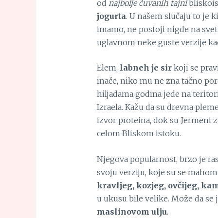
od
najbolje čuvanih tajni
bliskois
jogurta
. U našem slučaju to je k
imamo, ne postoji nigde na svet
uglavnom neke guste verzije ka
Elem,
labneh je sir
koji se prav
inače, niko mu ne zna tačno porek
hiljadama godina jede na teritori
Izraela. Kažu da su drevna plem
izvor proteina, dok su Jermeni z
celom Bliskom istoku.
Njegova popularnost, brzo je ras
svoju verziju, koje su se mahom
kravljeg, kozjeg, ovčijeg, ka
u ukusu bile velike. Može da se
maslinovom ulju
.