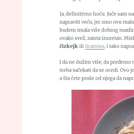
Ja, definitivno hoću. Juče sam na
napraviti veću, jer smo ovu malu
budem imala više dobrog maslino
ovako svež, zaista izuzetan. Mis
čizkejk
ili
tiramisu
, i tako napr
I da ne dužim više, da pređemo n
treba sačekati da se ocedi. Ovo 
a šta ćete posle od njega da napr