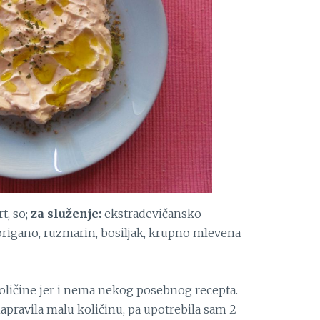
t, so;
za služenje:
ekstradevičansko
 origano, ruzmarin, bosiljak, krupno mlevena
ličine jer i nema nekog posebnog recepta.
apravila malu količinu, pa upotrebila sam 2