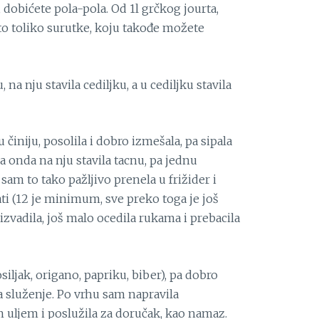
 dobićete pola-pola. Od 1l grčkog jourta,
to toliko surutke, koju takođe možete
na nju stavila cediljku, a u cediljku stavila
činiju, posolila i dobro izmešala, pa sipala
 a onda na nju stavila tacnu, pa jednu
sam to tako pažljivo prenela u frižider i
ati (12 je minimum, sve preko toga je još
 izvadila, još malo ocedila rukama i prebacila
iljak, origano, papriku, biber), pa dobro
za služenje. Po vrhu sam napravila
 uljem i poslužila za doručak, kao namaz.