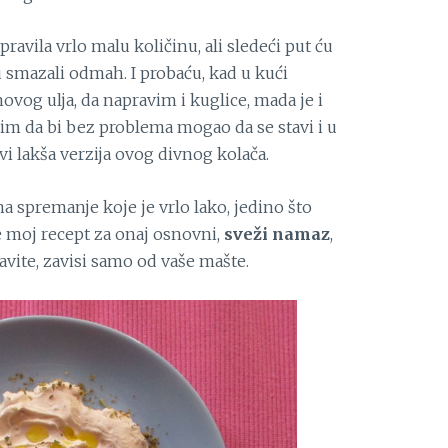
pravila vrlo malu količinu, ali sledeći put ću
 smazali odmah. I probaću, kad u kući
vog ulja, da napravim i kuglice, mada je i
lim da bi bez problema mogao da se stavi i u
avi lakša verzija ovog divnog kolača.
a spremanje koje je vrlo lako, jedino što
je moj recept za onaj osnovni,
sveži namaz
,
avite, zavisi samo od vaše mašte.