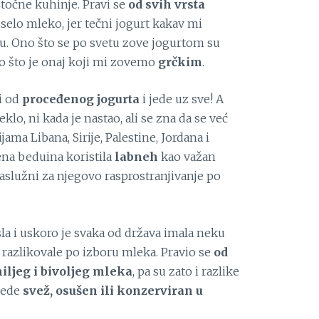
točne kuhinje. Pravi se
od svih vrsta
iselo mleko, jer tečni jogurt kakav mi
u. Ono što se po svetu zove jogurtom su
o što je onaj koji mi zovemo
grčkim
.
i od
proceđenog jogurta
i jede uz sve! A
lo, ni kada je nastao, ali se zna da se već
jama Libana, Sirije, Palestine, Jordana i
ena beduina koristila
labneh
kao važan
aslužni za njegovo rasprostranjivanje po
la i uskoro je svaka od država imala neku
 razlikovale po izboru mleka. Pravio se
od
miljeg i bivoljeg mleka
, pa su zato i razlike
 jede
svež, osušen ili konzerviran u