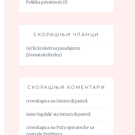
Politika privatnosti
(1)
СКОРАШЊИ ЧЛАНЦИ
Grčki kroketi sa paradajzom
(Domatokeftedes)
СКОРАШЊИ КОМЕНТАРИ
crvenkapica
на
Intrion ili pasteli
Asim Vugdalić
на
Intrion ili pasteli
crvenkapica
на
Priča operaterke sa
centrale Pejdžinga