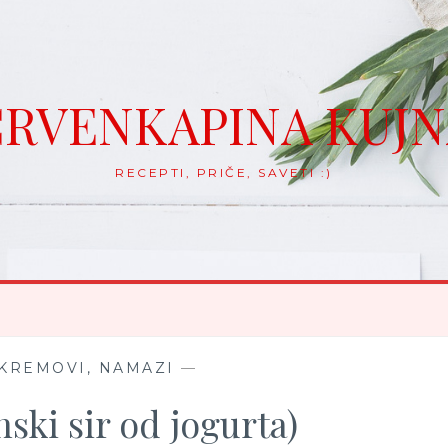
RVENKAPINA KUJ
RECEPTI, PRIČE, SAVETI :)
 KREMOVI, NAMAZI
—
ski sir od jogurta)