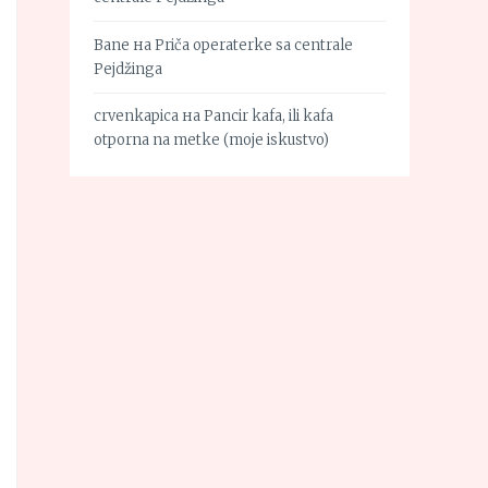
Bane
на
Priča operaterke sa centrale
Pejdžinga
crvenkapica
на
Pancir kafa, ili kafa
otporna na metke (moje iskustvo)