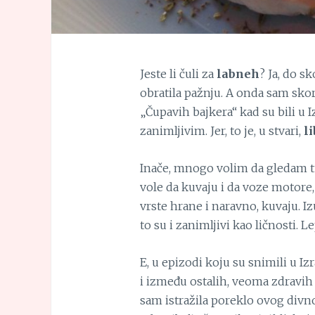
Jeste li čuli za
labneh
? Ja, do s
obratila pažnju. A onda sam sko
„Čupavih bajkera“ kad su bili u Iz
zanimljivim. Jer, to je, u stvari,
li
Inače, mnogo volim da gledam tu d
vole da kuvaju i da voze motore,
vrste hrane i naravno, kuvaju. I
to su i zanimljivi kao ličnosti. L
E, u epizodi koju su snimili u I
i između ostalih, veoma zdravih 
sam istražila poreklo ovog div