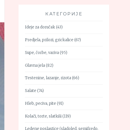
КАТЕГОРИЈЕ
Ideje za doručak
(43)
Predjela, prilozi, grickalice
(67)
Supe, čorbe, variva
(95)
Glavna jela
(82)
Testenine, lazanje, rizota
(66)
Salate
(74)
Hleb, peciva, pite
(91)
Kolači, torte, slatkiši
(119)
Ledene poslastice (sladoled, semifredo,