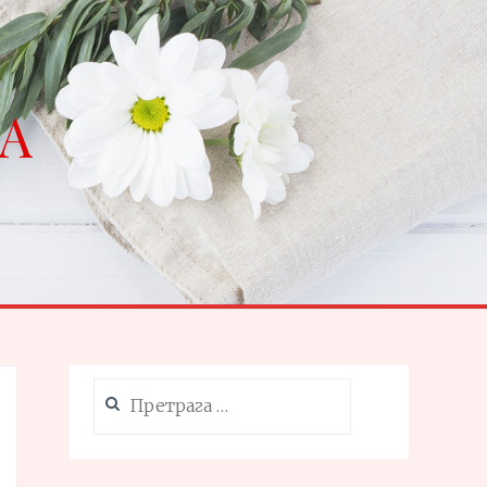
NA
Претрага
за: