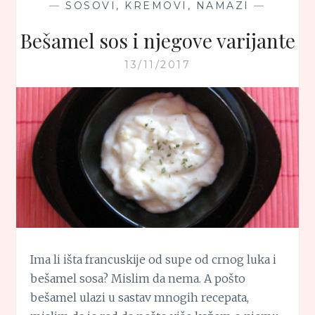
—
SOSOVI, KREMOVI, NAMAZI
—
Bešamel sos i njegove varijante
13/11/2017
Ima li išta francuskije od supe od crnog luka i
bešamel sosa? Mislim da nema. A pošto
bešamel ulazi u sastav mnogih recepata,