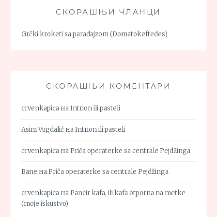
СКОРАШЊИ ЧЛАНЦИ
Grčki kroketi sa paradajzom (Domatokeftedes)
СКОРАШЊИ КОМЕНТАРИ
crvenkapica
на
Intrion ili pasteli
Asim Vugdalić
на
Intrion ili pasteli
crvenkapica
на
Priča operaterke sa centrale Pejdžinga
Bane
на
Priča operaterke sa centrale Pejdžinga
crvenkapica
на
Pancir kafa, ili kafa otporna na metke
(moje iskustvo)