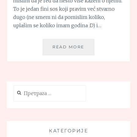
mislim da je red da nešto više kažem o njemu.
To je jedan fini sos koji pravim već stvarno
dugo (ne smem ni da pomislim koliko,
uplašim se koliko imam godina :D) i…
BEŠAMEL
READ MORE
SOS
I
NJEGOVE
VARIJANTE
Претрага
за:
КАТЕГОРИЈЕ