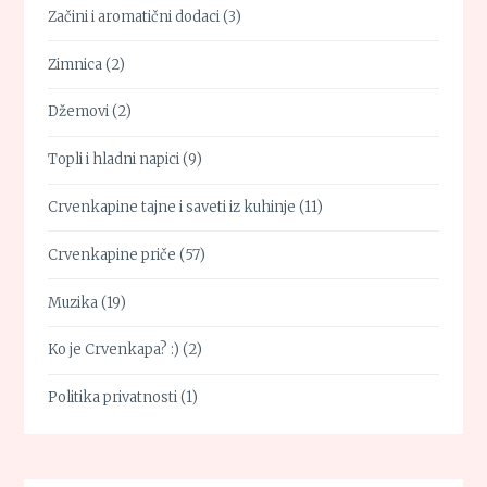
Začini i aromatični dodaci
(3)
Zimnica
(2)
Džemovi
(2)
Topli i hladni napici
(9)
Crvenkapine tajne i saveti iz kuhinje
(11)
Crvenkapine priče
(57)
Muzika
(19)
Ko je Crvenkapa? :)
(2)
Politika privatnosti
(1)