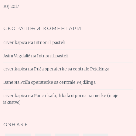
мај 2017
СКОРАШЊИ КОМЕНТАРИ
crvenkapica
на
Intrion ili pasteli
Asim Vugdalić
на
Intrion ili pasteli
crvenkapica
на
Priča operaterke sa centrale Pejdžinga
Bane
на
Priča operaterke sa centrale Pejdžinga
crvenkapica
на
Pancir kafa, ili kafa otporna na metke (moje
iskustvo)
ОЗНАКЕ