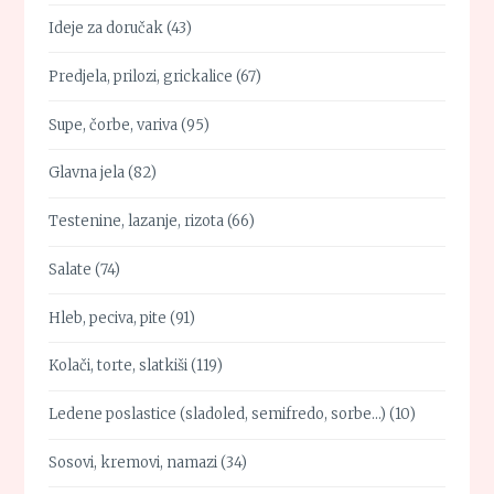
Ideje za doručak
(43)
Predjela, prilozi, grickalice
(67)
Supe, čorbe, variva
(95)
Glavna jela
(82)
Testenine, lazanje, rizota
(66)
Salate
(74)
Hleb, peciva, pite
(91)
Kolači, torte, slatkiši
(119)
Ledene poslastice (sladoled, semifredo, sorbe…)
(10)
Sosovi, kremovi, namazi
(34)