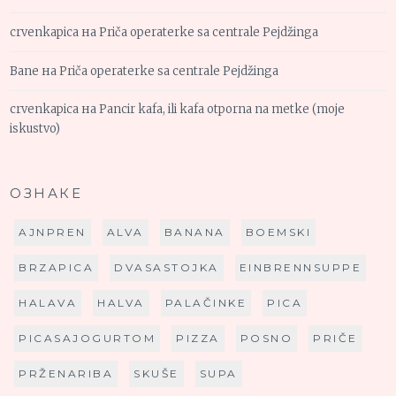
crvenkapica
на
Priča operaterke sa centrale Pejdžinga
Bane
на
Priča operaterke sa centrale Pejdžinga
crvenkapica
на
Pancir kafa, ili kafa otporna na metke (moje
iskustvo)
ОЗНАКЕ
AJNPREN
ALVA
BANANA
BOEMSKI
BRZAPICA
DVASASTOJKA
EINBRENNSUPPE
HALAVA
HALVA
PALAČINKE
PICA
PICASAJOGURTOM
PIZZA
POSNO
PRIČE
PRŽENARIBA
SKUŠE
SUPA