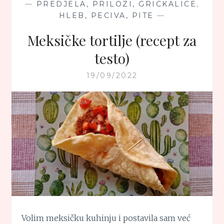
—
PREDJELA, PRILOZI, GRICKALICE
,
HLEB, PECIVA, PITE
—
Meksičke tortilje (recept za
testo)
19/09/2022
Volim meksičku kuhinju i postavila sam već