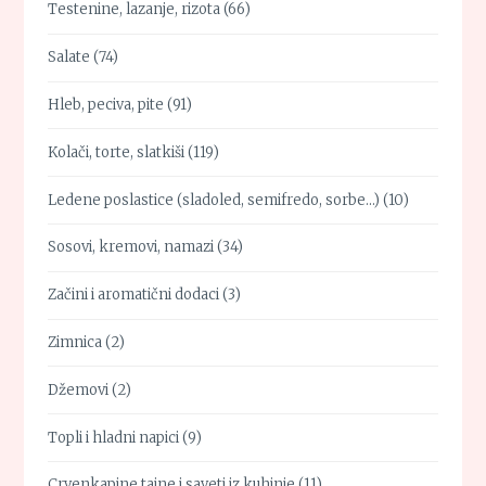
Testenine, lazanje, rizota
(66)
Salate
(74)
Hleb, peciva, pite
(91)
Kolači, torte, slatkiši
(119)
Ledene poslastice (sladoled, semifredo, sorbe…)
(10)
Sosovi, kremovi, namazi
(34)
Začini i aromatični dodaci
(3)
Zimnica
(2)
Džemovi
(2)
Topli i hladni napici
(9)
Crvenkapine tajne i saveti iz kuhinje
(11)