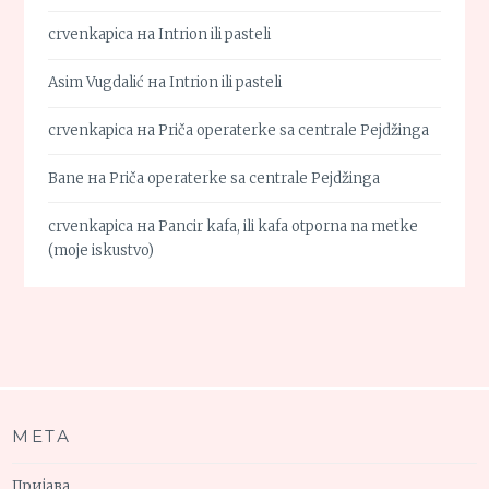
crvenkapica
на
Intrion ili pasteli
Asim Vugdalić
на
Intrion ili pasteli
crvenkapica
на
Priča operaterke sa centrale Pejdžinga
Bane
на
Priča operaterke sa centrale Pejdžinga
crvenkapica
на
Pancir kafa, ili kafa otporna na metke
(moje iskustvo)
МЕТА
Пријава