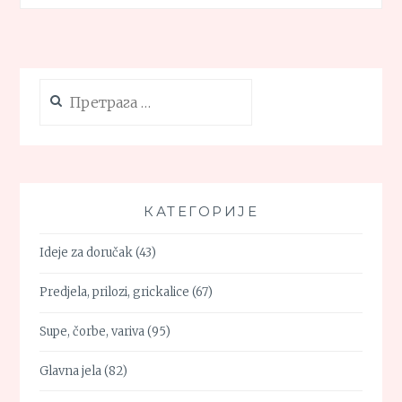
(RECEPT
ZA
TESTO)
Претрага
за:
КАТЕГОРИЈЕ
Ideje za doručak
(43)
Predjela, prilozi, grickalice
(67)
Supe, čorbe, variva
(95)
Glavna jela
(82)