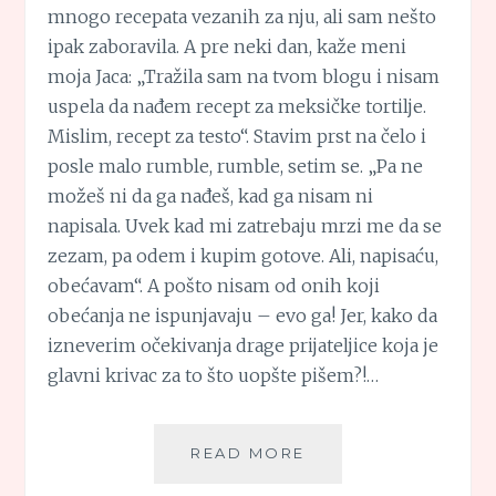
mnogo recepata vezanih za nju, ali sam nešto
ipak zaboravila. A pre neki dan, kaže meni
moja Jaca: „Tražila sam na tvom blogu i nisam
uspela da nađem recept za meksičke tortilje.
Mislim, recept za testo“. Stavim prst na čelo i
posle malo rumble, rumble, setim se. „Pa ne
možeš ni da ga nađeš, kad ga nisam ni
napisala. Uvek kad mi zatrebaju mrzi me da se
zezam, pa odem i kupim gotove. Ali, napisaću,
obećavam“. A pošto nisam od onih koji
obećanja ne ispunjavaju – evo ga! Jer, kako da
izneverim očekivanja drage prijateljice koja je
glavni krivac za to što uopšte pišem?!…
MEKSIČKE
READ MORE
TORTILJE