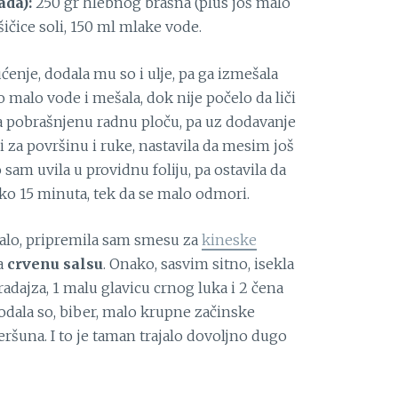
ada):
250 gr hlebnog brašna (plus još malo
šičice soli, 150 ml mlake vode.
ćenje, dodala mu so i ulje, pa ga izmešala
malo vode i mešala, dok nije počelo da liči
na pobrašnjenu radnu ploču, pa uz dodavanje
i za površinu i ruke, nastavila da mesim još
am uvila u providnu foliju, pa ostavila da
ko 15 minuta, tek da se malo odmori.
ralo, pripremila sam smesu za
kineske
za
crvenu salsu
. Onako, sasvim sitno, isekla
adajza, 1 malu glavicu crnog luka i 2 čena
 dodala so, biber, malo krupne začinske
eršuna. I to je taman trajalo dovoljno dugo