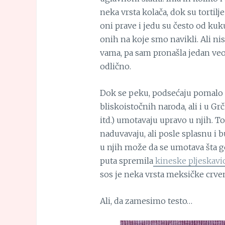
neka vrsta kolača, dok su tortilje
oni prave i jedu su često od k
onih na koje smo navikli. Ali ni
vama, pa sam pronašla jedan veo
odlično.
Dok se peku, podsećaju pomalo n
bliskoistočnih naroda, ali i u Grč
itd.) umotavaju upravo u njih. To
naduvavaju, ali posle splasnu i 
u njih može da se umotava šta 
puta spremila
kineske pljeskavi
sos je neka vrsta meksičke crvene
Ali, da zamesimo testo…