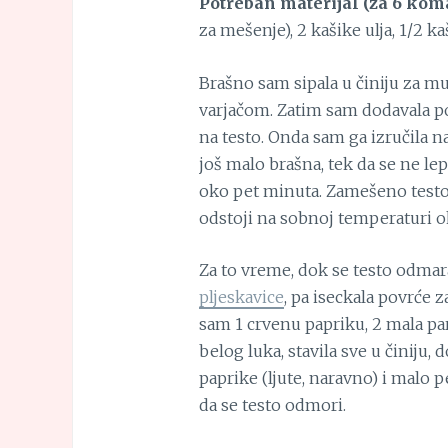
Potreban materijal (za 6 kom
za mešenje), 2 kašike ulja, 1/2 ka
Brašno sam sipala u činiju za mu
varjačom. Zatim sam dodavala po 
na testo. Onda sam ga izručila 
još malo brašna, tek da se ne lep
oko pet minuta. Zamešeno testo s
odstoji na sobnoj temperaturi o
Za to vreme, dok se testo odma
pljeskavice
, pa iseckala povrće 
sam 1 crvenu papriku, 2 mala par
belog luka, stavila sve u činiju,
paprike (ljute, naravno) i malo p
da se testo odmori.