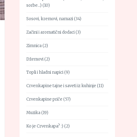
sorbe…)
(10)
Sosovi, kremovi, namazi
(34)
Začini i aromatični dodaci
(3)
Zimnica
(2)
Džemovi
(2)
Topli i hladni napici
(9)
Crvenkapine tajne i saveti iz kuhinje
(11)
Crvenkapine priče
(57)
Muzika
(19)
Ko je Crvenkapa? :)
(2)