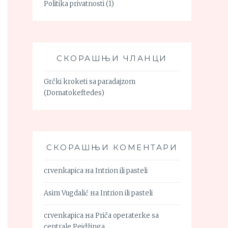
Politika privatnosti
(1)
СКОРАШЊИ ЧЛАНЦИ
Grčki kroketi sa paradajzom
(Domatokeftedes)
СКОРАШЊИ КОМЕНТАРИ
crvenkapica
на
Intrion ili pasteli
Asim Vugdalić
на
Intrion ili pasteli
crvenkapica
на
Priča operaterke sa
centrale Pejdžinga