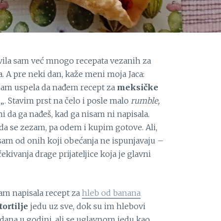
vila sam već mnogo recepata vezanih za
a. A pre neki dan, kaže meni moja Jaca:
isam uspela da nađem recept za
meksičke
„. Stavim prst na čelo i posle malo
rumble,
ni da ga nađeš, kad ga nisam ni napisala.
a se zezam, pa odem i kupim gotove. Ali,
sam od onih koji obećanja ne ispunjavaju –
ekivanja drage prijateljice koja je glavni
am napisala recept za
hleb od banana
tortilje
jedu uz sve, dok su im hlebovi
 dana u godini, ali se uglavnom jedu kao