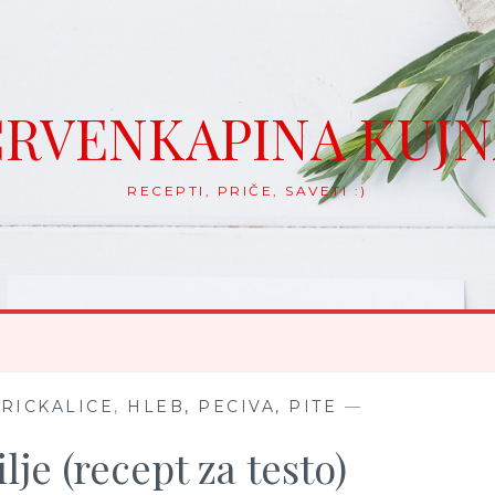
RVENKAPINA KUJ
RECEPTI, PRIČE, SAVETI :)
GRICKALICE
,
HLEB, PECIVA, PITE
—
lje (recept za testo)