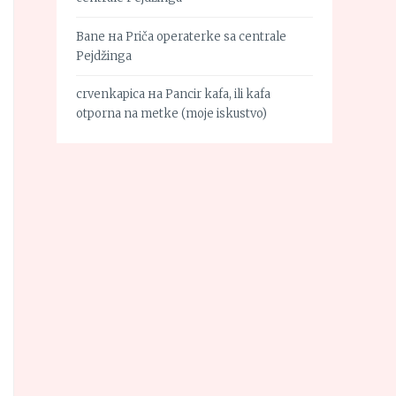
Bane
на
Priča operaterke sa centrale
Pejdžinga
crvenkapica
на
Pancir kafa, ili kafa
otporna na metke (moje iskustvo)