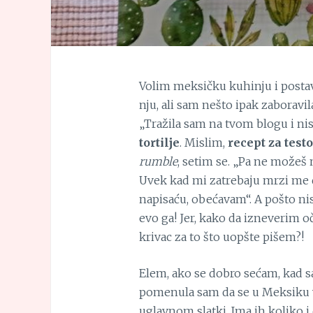
Volim meksičku kuhinju i posta
nju, ali sam nešto ipak zaboravil
„Tražila sam na tvom blogu i n
tortilje
. Mislim,
recept za testo
rumble
, setim se. „Pa ne možeš 
Uvek kad mi zatrebaju mrzi me d
napisaću, obećavam“. A pošto ni
evo ga! Jer, kako da izneverim oč
krivac za to što uopšte pišem?!
Elem, ako se dobro sećam, kad s
pomenula sam da se u Meksiku
uglavnom slatki. Ima ih koliko i