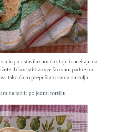
 u krpu ostavila sam da stoje i sačekaju da
žete ih koristiti za sve što vam padne na
va, tako da to prepuštam vama na volju.
sam na tanjir po jednu tortilju…