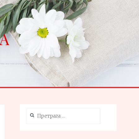
NA
Претрага
за: