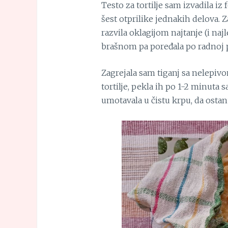
Testo za tortilje sam izvadila iz 
šest otprilike jednakih delova. 
razvila oklagijom najtanje (i na
brašnom pa poređala po radnoj p
Zagrejala sam tiganj sa nelepivo
tortilje, pekla ih po 1-2 minuta s
umotavala u čistu krpu, da ostan