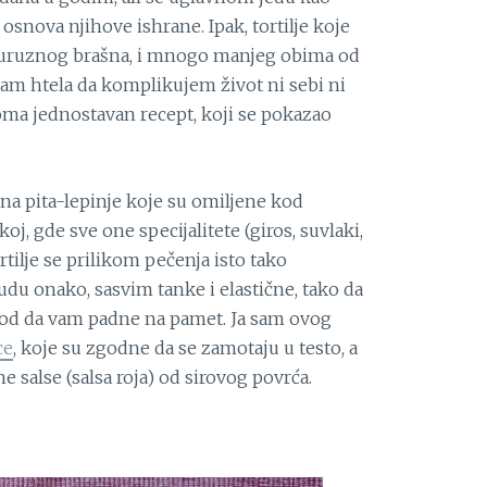
 osnova njihove ishrane. Ipak, tortilje koje
ukuruznog brašna, i mnogo manjeg obima od
sam htela da komplikujem život ni sebi ni
ma jednostavan recept, koji se pokazao
a pita-lepinje koje su omiljene kod
koj, gde sve one specijalitete (giros, suvlaki,
rtilje se prilikom pečenja isto tako
budu onako, sasvim tanke i elastične, tako da
god da vam padne na pamet. Ja sam ovog
ce
, koje su zgodne da se zamotaju u testo, a
 salse (salsa roja) od sirovog povrća.