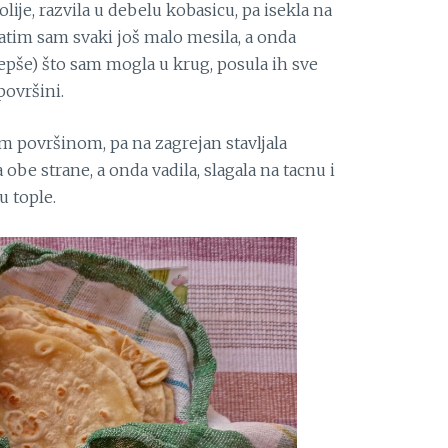
folije, razvila u debelu kobasicu, pa isekla na
Zatim sam svaki još malo mesila, a onda
jlepše) što sam mogla u krug, posula ih sve
ovršini.
m površinom, pa na zagrejan stavljala
a obe strane, a onda vadila, slagala na tacnu i
u tople.