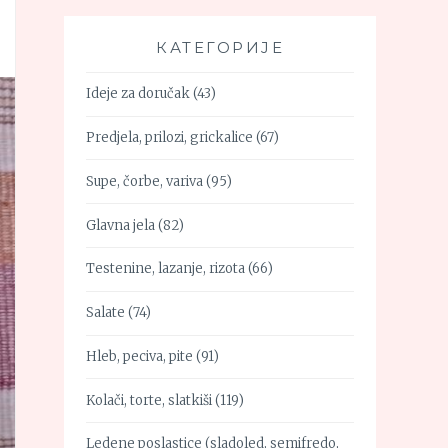
КАТЕГОРИЈЕ
Ideje za doručak
(43)
Predjela, prilozi, grickalice
(67)
Supe, čorbe, variva
(95)
Glavna jela
(82)
Testenine, lazanje, rizota
(66)
Salate
(74)
Hleb, peciva, pite
(91)
Kolači, torte, slatkiši
(119)
Ledene poslastice (sladoled, semifredo,