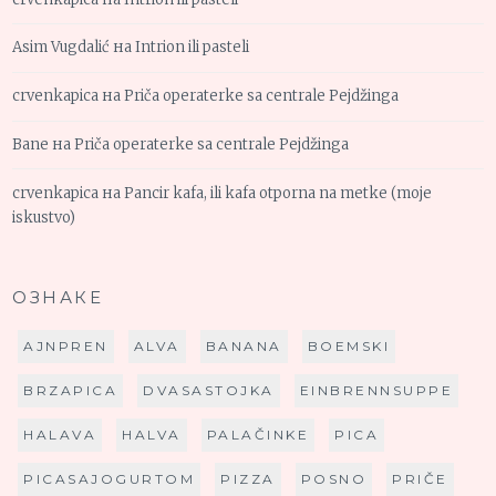
Asim Vugdalić
на
Intrion ili pasteli
crvenkapica
на
Priča operaterke sa centrale Pejdžinga
Bane
на
Priča operaterke sa centrale Pejdžinga
crvenkapica
на
Pancir kafa, ili kafa otporna na metke (moje
iskustvo)
ОЗНАКЕ
AJNPREN
ALVA
BANANA
BOEMSKI
BRZAPICA
DVASASTOJKA
EINBRENNSUPPE
HALAVA
HALVA
PALAČINKE
PICA
PICASAJOGURTOM
PIZZA
POSNO
PRIČE