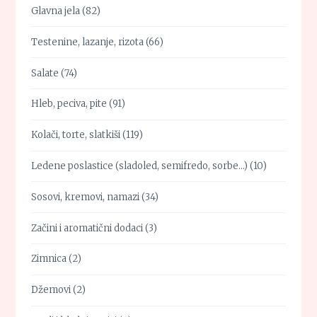
Glavna jela
(82)
Testenine, lazanje, rizota
(66)
Salate
(74)
Hleb, peciva, pite
(91)
Kolači, torte, slatkiši
(119)
Ledene poslastice (sladoled, semifredo, sorbe…)
(10)
Sosovi, kremovi, namazi
(34)
Začini i aromatični dodaci
(3)
Zimnica
(2)
Džemovi
(2)