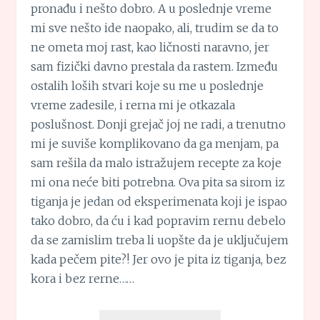
pronađu i nešto dobro. A u poslednje vreme
mi sve nešto ide naopako, ali, trudim se da to
ne ometa moj rast, kao ličnosti naravno, jer
sam fizički davno prestala da rastem. Između
ostalih loših stvari koje su me u poslednje
vreme zadesile, i rerna mi je otkazala
poslušnost. Donji grejač joj ne radi, a trenutno
mi je suviše komplikovano da ga menjam, pa
sam rešila da malo istražujem recepte za koje
mi ona neće biti potrebna. Ova pita sa sirom iz
tiganja je jedan od eksperimenata koji je ispao
tako dobro, da ću i kad popravim rernu debelo
da se zamislim treba li uopšte da je uključujem
kada pečem pite?! Jer ovo je pita iz tiganja, bez
kora i bez rerne……