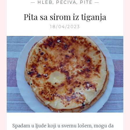
—
HLEB, PECIVA, PITE
—
Pita sa sirom iz tiganja
18/04/2023
Spadam u ljude koji u svemu lošem, mogu da