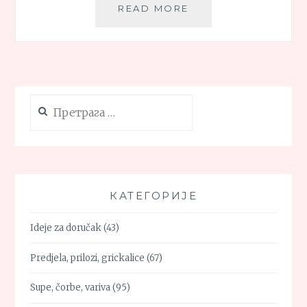
PITA
READ MORE
SA
SIROM
IZ
TIGANJA
Претрага
за:
КАТЕГОРИЈЕ
Ideje za doručak
(43)
Predjela, prilozi, grickalice
(67)
Supe, čorbe, variva
(95)