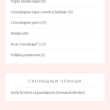
Topli i hladni napici
(9)
Crvenkapine tajne i saveti iz kuhinje
(11)
Crvenkapine priče
(57)
Muzika
(19)
Ko je Crvenkapa? :)
(2)
Politika privatnosti
(1)
СКОРАШЊИ ЧЛАНЦИ
Grčki kroketi sa paradajzom (Domatokeftedes)