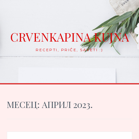
Skip
to
content
CRVENKAPINA KUJNA
RECEPTI, PRIČE, SAVETI :)
МЕСЕЦ:
АПРИЛ 2023.