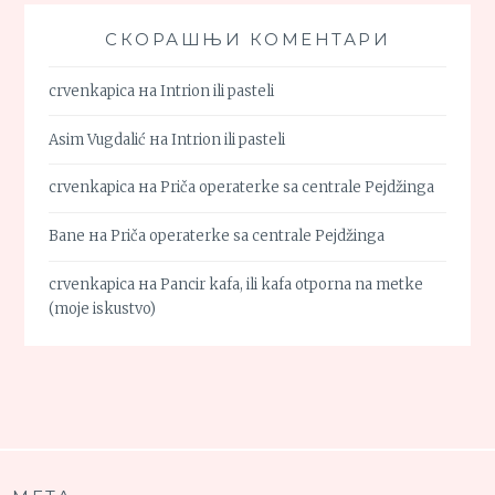
СКОРАШЊИ КОМЕНТАРИ
crvenkapica
на
Intrion ili pasteli
Asim Vugdalić
на
Intrion ili pasteli
crvenkapica
на
Priča operaterke sa centrale Pejdžinga
Bane
на
Priča operaterke sa centrale Pejdžinga
crvenkapica
на
Pancir kafa, ili kafa otporna na metke
(moje iskustvo)