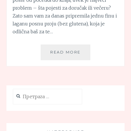
poste od početka do kraja, uvek je najveći
problem – šta pojesti za doručak ili večeru?
Zato sam vam za danas pripremila jednu finu i
laganu posnu proju (bez glutena), koja je
odlična baš za te…
POSNA
READ MORE
PROJA
(BEZ
GLUTENA)
Претрага
за: