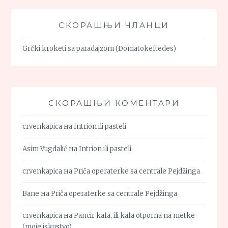
СКОРАШЊИ ЧЛАНЦИ
Grčki kroketi sa paradajzom (Domatokeftedes)
СКОРАШЊИ КОМЕНТАРИ
crvenkapica
на
Intrion ili pasteli
Asim Vugdalić
на
Intrion ili pasteli
crvenkapica
на
Priča operaterke sa centrale Pejdžinga
Bane
на
Priča operaterke sa centrale Pejdžinga
crvenkapica
на
Pancir kafa, ili kafa otporna na metke
(moje iskustvo)