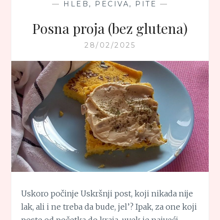
—
HLEB, PECIVA, PITE
—
Posna proja (bez glutena)
28/02/2025
Uskoro počinje Uskršnji post, koji nikada nije
lak, ali i ne treba da bude, jel’? Ipak, za one koji