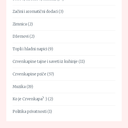
Začini i aromatični dodaci
(3)
Zimnica
(2)
Džemovi
(2)
Topli i hladni napici
(9)
Crvenkapine tajne i saveti iz kuhinje
(11)
Crvenkapine priče
(57)
Muzika
(19)
Ko je Crvenkapa? :)
(2)
Politika privatnosti
(1)