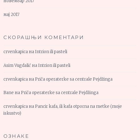
новембар 2017
мај 2017
СКОРАШЊИ КОМЕНТАРИ
crvenkapica
на
Intrion ili pasteli
Asim Vugdalić
на
Intrion ili pasteli
crvenkapica
на
Priča operaterke sa centrale Pejdžinga
Bane
на
Priča operaterke sa centrale Pejdžinga
crvenkapica
на
Pancir kafa, ili kafa otporna na metke (moje
iskustvo)
ОЗНАКЕ