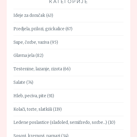
КАТЕГОРИЈЕ
Ideje za doručak
(43)
Predjela, prilozi, grickalice
(67)
Supe, čorbe, variva
(95)
Glavna jela
(82)
Testenine, lazanje, rizota
(66)
Salate
(74)
Hleb, peciva, pite
(91)
Kolači, torte, slatkiši
(119)
Ledene poslastice (sladoled, semifredo, sorbe…)
(10)
Sosovi, kremovi, namazi
(34)