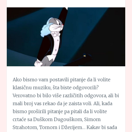
Ako bismo vam postavili pitanje da li volite
klasičnu muziku, šta biste odgovorili?
Verovatno bi bilo više različitih odgovora, ali bi
mali broj vas rekao da je zaista voli. Ali, kada
bismo proširili pitanje pa pitali da li volite
crtaće sa Duškom Dugouškom, Simom
Strahotom, Tomom i Džerijem… Kakav bi sada