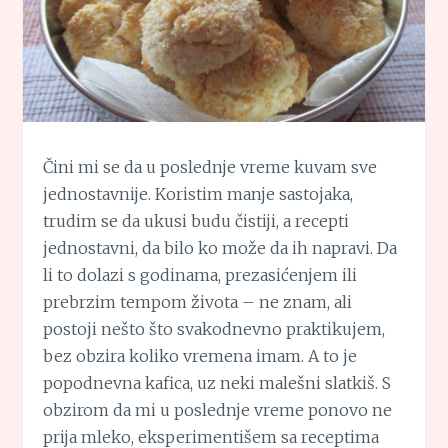
Čini mi se da u poslednje vreme kuvam sve
jednostavnije. Koristim manje sastojaka,
trudim se da ukusi budu čistiji, a recepti
jednostavni, da bilo ko može da ih napravi. Da
li to dolazi s godinama, prezasićenjem ili
prebrzim tempom života – ne znam, ali
postoji nešto što svakodnevno praktikujem,
bez obzira koliko vremena imam. A to je
popodnevna kafica, uz neki malešni slatkiš. S
obzirom da mi u poslednje vreme ponovo ne
prija mleko, eksperimentišem sa receptima