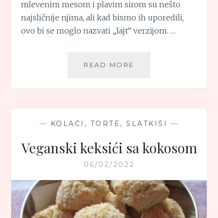
mlevenim mesom i plavim sirom su nešto
najsličnije njima, ali kad bismo ih uporedili,
ovo bi se moglo nazvati „lajt“ verzijom. …
MLINCI
READ MORE
SA
MLEVENIM
MESOM
I
PLAVIM
—
KOLAČI, TORTE, SLATKIŠI
—
SIROM
Veganski keksići sa kokosom
06/02/2022