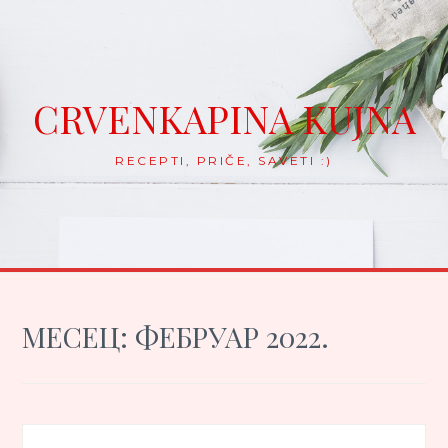
Skip
to
content
CRVENKAPINA KUJNA
RECEPTI, PRIČE, SAVETI :)
МЕСЕЦ:
ФЕБРУАР 2022.