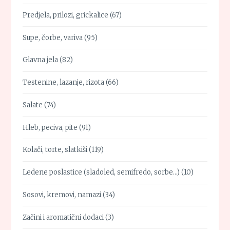
Predjela, prilozi, grickalice
(67)
Supe, čorbe, variva
(95)
Glavna jela
(82)
Testenine, lazanje, rizota
(66)
Salate
(74)
Hleb, peciva, pite
(91)
Kolači, torte, slatkiši
(119)
Ledene poslastice (sladoled, semifredo, sorbe…)
(10)
Sosovi, kremovi, namazi
(34)
Začini i aromatični dodaci
(3)