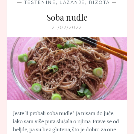
—
TESTENINE, LAZANJE, RIZOTA
—
Soba nudle
21/02/2022
Jeste li probali soba nudle? Ja nisam do juče,
iako sam više puta slušala o njima. Prave se od
heljde, pa su bez glutena, što je dobro za one