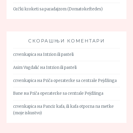
Grčki kroketi sa paradajzom (Domatokeftedes)
СКОРАШЊИ КОМЕНТАРИ
crvenkapica
на
Intrion ili pasteli
Asim Vugdalić
на
Intrion ili pasteli
crvenkapica
на
Priča operaterke sa centrale Pejdžinga
Bane
на
Priča operaterke sa centrale Pejdžinga
crvenkapica
на
Pancir kafa, ili kafa otporna na metke
(moje iskustvo)