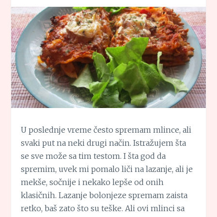
SRCA
U poslednje vreme često spremam mlince, ali
svaki put na neki drugi način. Istražujem šta
se sve može sa tim testom. I šta god da
spremim, uvek mi pomalo liči na lazanje, ali je
mekše, sočnije i nekako lepše od onih
klasičnih. Lazanje bolonjeze spremam zaista
retko, baš zato što su teške. Ali ovi mlinci sa