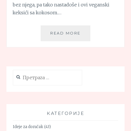
bez njega, pa tako nastadoše i ovi veganski
keksići sa kokosom.…
VEGANSKI
READ MORE
KEKSIĆI
SA
KOKOSOM
Претрага
за:
КАТЕГОРИЈЕ
Ideje za doručak
(43)