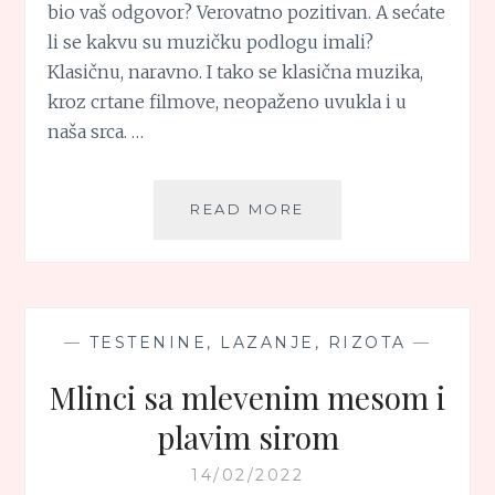
bio vaš odgovor? Verovatno pozitivan. A sećate
li se kakvu su muzičku podlogu imali?
Klasičnu, naravno. I tako se klasična muzika,
kroz crtane filmove, neopaženo uvukla i u
naša srca. …
KAKO
READ MORE
SE
KLASIČNA
MUZIKA,
KROZ
CRTANE
—
TESTENINE, LAZANJE, RIZOTA
—
FILMOVE,
NEOPAŽENO
Mlinci sa mlevenim mesom i
UVUKLA
plavim sirom
I
U
14/02/2022
NAŠA