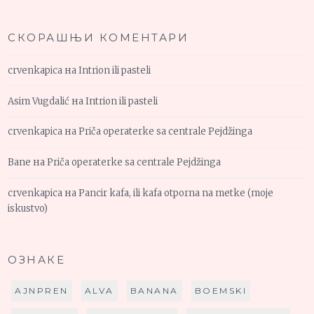
СКОРАШЊИ КОМЕНТАРИ
crvenkapica
на
Intrion ili pasteli
Asim Vugdalić
на
Intrion ili pasteli
crvenkapica
на
Priča operaterke sa centrale Pejdžinga
Bane
на
Priča operaterke sa centrale Pejdžinga
crvenkapica
на
Pancir kafa, ili kafa otporna na metke (moje
iskustvo)
ОЗНАКЕ
AJNPREN
ALVA
BANANA
BOEMSKI