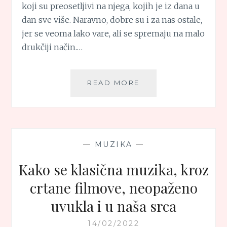
koji su preosetljivi na njega, kojih je iz dana u
dan sve više. Naravno, dobre su i za nas ostale,
jer se veoma lako vare, ali se spremaju na malo
drukčiji način.…
SOBA
READ MORE
NUDLE
—
MUZIKA
—
Kako se klasična muzika, kroz
crtane filmove, neopaženo
uvukla i u naša srca
14/02/2022