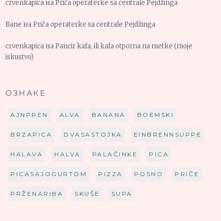
crvenkapica
на
Priča operaterke sa centrale Pejdžinga
Bane
на
Priča operaterke sa centrale Pejdžinga
crvenkapica
на
Pancir kafa, ili kafa otporna na metke (moje
iskustvo)
ОЗНАКЕ
AJNPREN
ALVA
BANANA
BOEMSKI
BRZAPICA
DVASASTOJKA
EINBRENNSUPPE
HALAVA
HALVA
PALAČINKE
PICA
PICASAJOGURTOM
PIZZA
POSNO
PRIČE
PRŽENARIBA
SKUŠE
SUPA