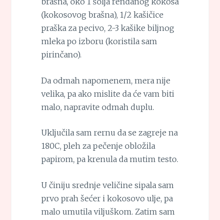
brašna, oko 1 šolja rendanog kokosa
(kokosovog brašna), 1/2 kašičice
praška za pecivo, 2-3 kašike biljnog
mleka po izboru (koristila sam
pirinčano).
Da odmah napomenem, mera nije
velika, pa ako mislite da će vam biti
malo, napravite odmah duplu.
Uključila sam rernu da se zagreje na
180C, pleh za pečenje obložila
papirom, pa krenula da mutim testo.
U činiju srednje veličine sipala sam
prvo prah šećer i kokosovo ulje, pa
malo umutila viljuškom. Zatim sam