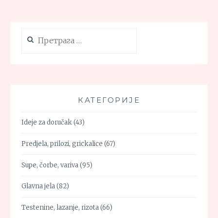
Претрага
за:
КАТЕГОРИЈЕ
Ideje za doručak
(43)
Predjela, prilozi, grickalice
(67)
Supe, čorbe, variva
(95)
Glavna jela
(82)
Testenine, lazanje, rizota
(66)