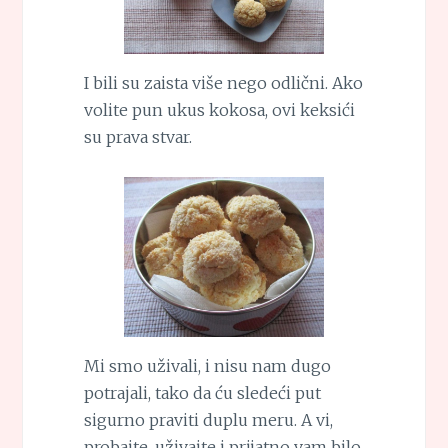
I bili su zaista više nego odlični. Ako
volite pun ukus kokosa, ovi keksići
su prava stvar.
Mi smo uživali, i nisu nam dugo
potrajali, tako da ću sledeći put
sigurno praviti duplu meru. A vi,
probajte, uživajte i prijatno vam bilo.