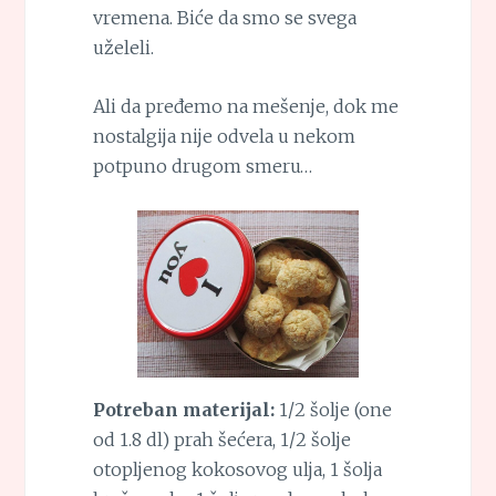
vremena. Biće da smo se svega
uželeli.
Ali da pređemo na mešenje, dok me
nostalgija nije odvela u nekom
potpuno drugom smeru…
Potreban materijal:
1/2 šolje (one
od 1.8 dl) prah šećera, 1/2 šolje
otopljenog kokosovog ulja, 1 šolja