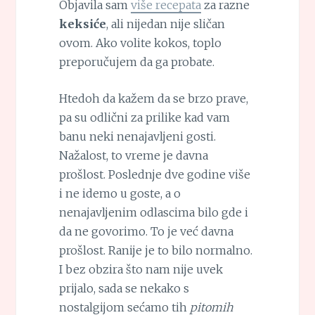
Objavila sam
više recepata
za razne
keksiće
, ali nijedan nije sličan
ovom. Ako volite kokos, toplo
preporučujem da ga probate.
Htedoh da kažem da se brzo prave,
pa su odlični za prilike kad vam
banu neki nenajavljeni gosti.
Nažalost, to vreme je davna
prošlost. Poslednje dve godine više
i ne idemo u goste, a o
nenajavljenim odlascima bilo gde i
da ne govorimo. To je već davna
prošlost. Ranije je to bilo normalno.
I bez obzira što nam nije uvek
prijalo, sada se nekako s
nostalgijom sećamo tih
pitomih