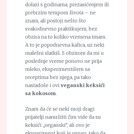
dolazi s godinama, prezasićenjem ili
prebrzim tempom života – ne
znam, ali postoji nešto što
svakodnevno praktikujem, bez
obzira na to koliko vremena imam.
A to je popodnevna kafica, uz neki
malešni slatkiš. S obzirom da mi u
poslednje vreme ponovo ne prija
mleko, eksperimentišem sa
receptima bez njega, pa tako
nastadoše i ovi
veganski keksići
sa kokosom
.
Znam da će se neki moji dragi
prijatelji namrštiti čim vide da su
keksići „veganski“, ali ovo je
eksperiment koji je uspeo, tako da