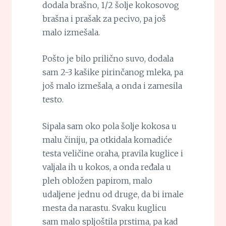
dodala brašno, 1/2 šolje kokosovog
brašna i prašak za pecivo, pa još
malo izmešala.
Pošto je bilo prilično suvo, dodala
sam 2-3 kašike pirinčanog mleka, pa
još malo izmešala, a onda i zamesila
testo.
Sipala sam oko pola šolje kokosa u
malu činiju, pa otkidala komadiće
testa veličine oraha, pravila kuglice i
valjala ih u kokos, a onda ređala u
pleh obložen papirom, malo
udaljene jednu od druge, da bi imale
mesta da narastu. Svaku kuglicu
sam malo spljoštila prstima, pa kad