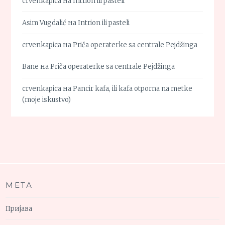
crvenkapica
на
Intrion ili pasteli
Asim Vugdalić
на
Intrion ili pasteli
crvenkapica
на
Priča operaterke sa centrale Pejdžinga
Bane
на
Priča operaterke sa centrale Pejdžinga
crvenkapica
на
Pancir kafa, ili kafa otporna na metke
(moje iskustvo)
МЕТА
Пријава