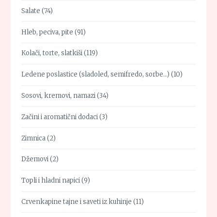
Salate
(74)
Hleb, peciva, pite
(91)
Kolači, torte, slatkiši
(119)
Ledene poslastice (sladoled, semifredo, sorbe…)
(10)
Sosovi, kremovi, namazi
(34)
Začini i aromatični dodaci
(3)
Zimnica
(2)
Džemovi
(2)
Topli i hladni napici
(9)
Crvenkapine tajne i saveti iz kuhinje
(11)