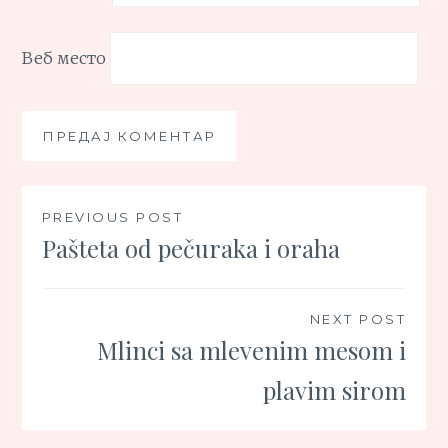
Веб место
Кретање
PREVIOUS POST
Pašteta od pečuraka i oraha
чланка
NEXT POST
Mlinci sa mlevenim mesom i
plavim sirom