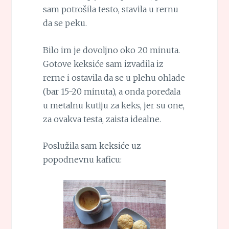
sam potrošila testo, stavila u rernu
da se peku.
Bilo im je dovoljno oko 20 minuta.
Gotove keksiće sam izvadila iz
rerne i ostavila da se u plehu ohlade
(bar 15-20 minuta), a onda poređala
u metalnu kutiju za keks, jer su one,
za ovakva testa, zaista idealne.
Poslužila sam keksiće uz
popodnevnu kaficu: