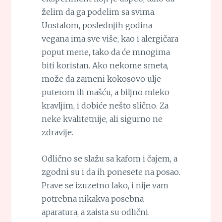
želim da ga podelim sa svima.
Uostalom, poslednjih godina
vegana ima sve više, kao i alergičara
poput mene, tako da će mnogima
biti koristan. Ako nekome smeta,
može da zameni kokosovo ulje
puterom ili mašću, a biljno mleko
kravljim, i dobiće nešto slično. Za
neke kvalitetnije, ali sigurno ne
zdravije.
Odlično se slažu sa kafom i čajem, a
zgodni su i da ih ponesete na posao.
Prave se izuzetno lako, i nije vam
potrebna nikakva posebna
aparatura, a zaista su odlični.