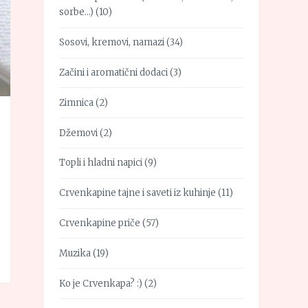
sorbe…)
(10)
Sosovi, kremovi, namazi
(34)
Začini i aromatični dodaci
(3)
Zimnica
(2)
Džemovi
(2)
Topli i hladni napici
(9)
Crvenkapine tajne i saveti iz kuhinje
(11)
Crvenkapine priče
(57)
Muzika
(19)
Ko je Crvenkapa? :)
(2)