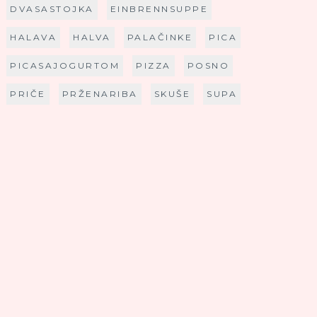
DVASASTOJKA
EINBRENNSUPPE
HALAVA
HALVA
PALAČINKE
PICA
PICASAJOGURTOM
PIZZA
POSNO
PRIČE
PRŽENARIBA
SKUŠE
SUPA