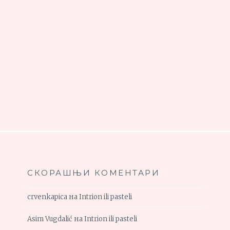
СКОРАШЊИ КОМЕНТАРИ
crvenkapica
на
Intrion ili pasteli
Asim Vugdalić
на
Intrion ili pasteli