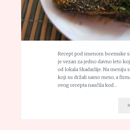
Recept pod imenom boemske skuš
je vezan za jedno davno leto ko
od lokala Skadarlije. Na meniju s
koji su držali samo meso, a fir
ovog recepta naučila kod…