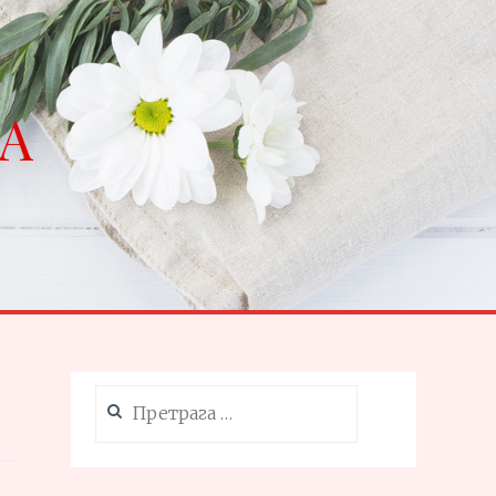
NA
Претрага
за: