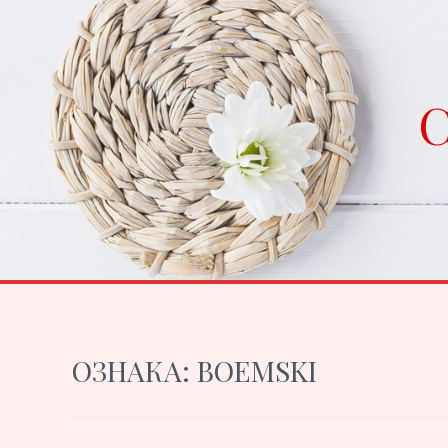
Skip
to
content
C
ОЗНАКА:
BOEMSKI