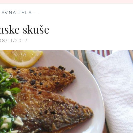
LAVNA JELA
—
ske skuše
08/11/2017