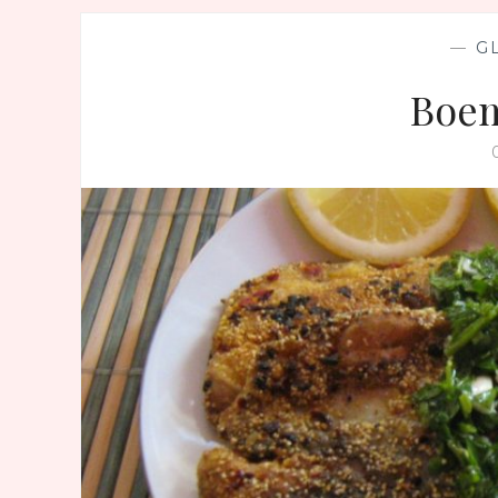
—
G
Boem