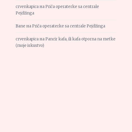
crvenkapica
на
Priča operaterke sa centrale
Pejdžinga
Bane
на
Priča operaterke sa centrale Pejdžinga
crvenkapica
на
Pancir kafa, ili kafa otporna na metke
(moje iskustvo)