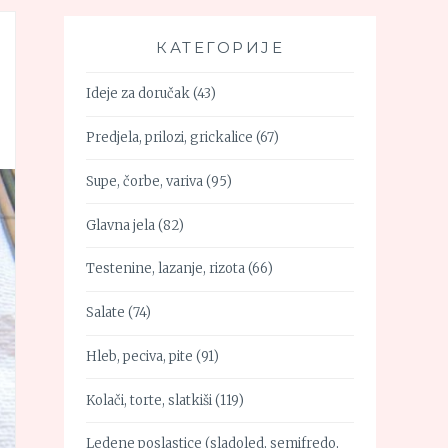
КАТЕГОРИЈЕ
Ideje za doručak
(43)
Predjela, prilozi, grickalice
(67)
Supe, čorbe, variva
(95)
Glavna jela
(82)
Testenine, lazanje, rizota
(66)
Salate
(74)
Hleb, peciva, pite
(91)
Kolači, torte, slatkiši
(119)
Ledene poslastice (sladoled, semifredo,