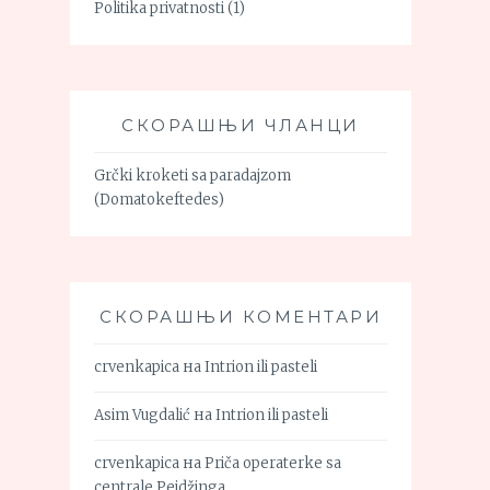
Politika privatnosti
(1)
СКОРАШЊИ ЧЛАНЦИ
Grčki kroketi sa paradajzom
(Domatokeftedes)
СКОРАШЊИ КОМЕНТАРИ
crvenkapica
на
Intrion ili pasteli
Asim Vugdalić
на
Intrion ili pasteli
crvenkapica
на
Priča operaterke sa
centrale Pejdžinga