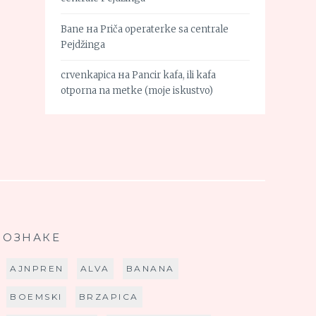
Bane
на
Priča operaterke sa centrale
Pejdžinga
crvenkapica
на
Pancir kafa, ili kafa
otporna na metke (moje iskustvo)
ОЗНАКЕ
AJNPREN
ALVA
BANANA
BOEMSKI
BRZAPICA