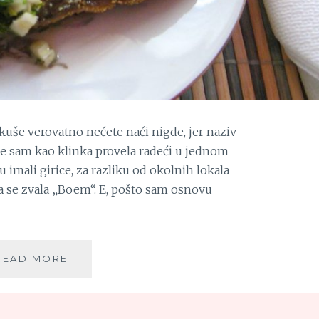
e verovatno nećete naći nigde, jer naziv
je sam kao klinka provela radeći u jednom
u imali girice, za razliku od okolnih lokala
ma se zvala „Boem“. E, pošto sam osnovu
BOEMSKE
READ MORE
SKUŠE