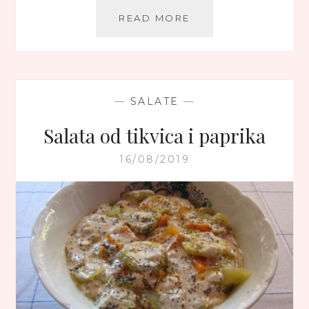
PATLIDŽAN
READ MORE
NA
KATALONSKI
NAČIN
—
SALATE
—
Salata od tikvica i paprika
16/08/2019