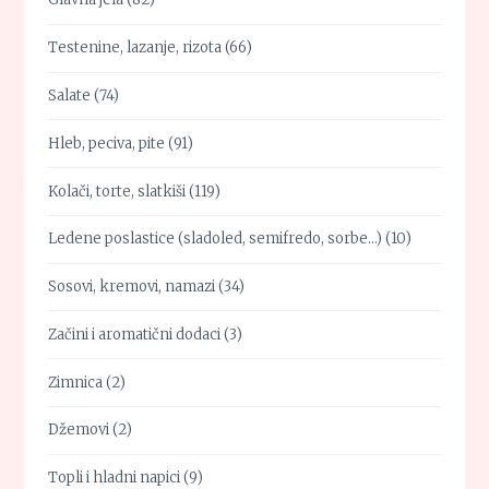
Testenine, lazanje, rizota
(66)
Salate
(74)
Hleb, peciva, pite
(91)
Kolači, torte, slatkiši
(119)
Ledene poslastice (sladoled, semifredo, sorbe…)
(10)
Sosovi, kremovi, namazi
(34)
Začini i aromatični dodaci
(3)
Zimnica
(2)
Džemovi
(2)
Topli i hladni napici
(9)