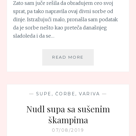
Zato sam juče rešila da obradujem ceo svoj
sprat, pa tako napravila ovaj divni sorbe od
dinje. Istražujući malo, pronašla sam podatak
da je sorbe nešto kao preteča današnjeg
sladoleda i da se…
SORBE
READ MORE
OD
DINJE
—
SUPE, ČORBE, VARIVA
—
Nudl supa sa sušenim
škampima
07/08/2019