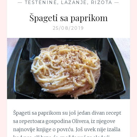
—
TESTENINE, LAZANJE, RIZOTA
—
Špageti sa paprikom
25/08/2019
Špageti sa paprikom su još jedan divan recept
sa repertoara gospodina Olivera, iz njegove
najnovije knjige o povrću. Još uvek nije izašla