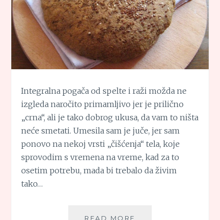
Integralna pogača od spelte i raži možda ne
izgleda naročito primamljivo jer je prilično
„crna“, ali je tako dobrog ukusa, da vam to ništa
neće smetati. Umesila sam je juče, jer sam
ponovo na nekoj vrsti „čišćenja“ tela, koje
sprovodim s vremena na vreme, kad za to
osetim potrebu, mada bi trebalo da živim
tako…
INTEGRALNA
READ MORE