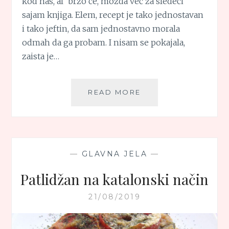
kod nas, al’ brzo će, možda već za sledeći
sajam knjiga. Elem, recept je tako jednostavan
i tako jeftin, da sam jednostavno morala
odmah da ga probam. I nisam se pokajala,
zaista je…
ŠPAGETI
READ MORE
SA
PAPRIKOM
—
GLAVNA JELA
—
Patlidžan na katalonski način
21/08/2019