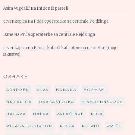
Asim Vugdalić
на
Intrion ili pasteli
crvenkapica
на
Priča operaterke sa centrale Pejdžinga
Bane
на
Priča operaterke sa centrale Pejdžinga
crvenkapica
на
Pancir kafa, ili kafa otporna na metke (moje
iskustvo)
ОЗНАКЕ
AJNPREN
ALVA
BANANA
BOEMSKI
BRZAPICA
DVASASTOJKA
EINBRENNSUPPE
HALAVA
HALVA
PALAČINKE
PICA
PICASAJOGURTOM
PIZZA
POSNO
PRIČE