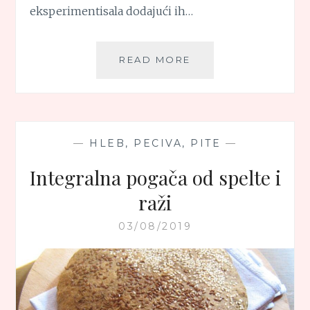
eksperimentisala dodajući ih…
NUDL
READ MORE
SUPA
SA
SUŠENIM
ŠKAMPIMA
—
HLEB, PECIVA, PITE
—
Integralna pogača od spelte i
raži
03/08/2019