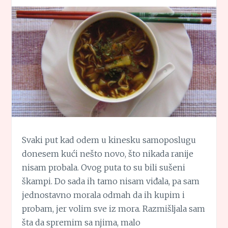
Svaki put kad odem u kinesku samoposlugu
donesem kući nešto novo, što nikada ranije
nisam probala. Ovog puta to su bili sušeni
škampi. Do sada ih tamo nisam viđala, pa sam
jednostavno morala odmah da ih kupim i
probam, jer volim sve iz mora. Razmišljala sam
šta da spremim sa njima, malo