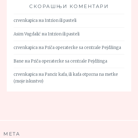
СКОРАШЊИ КОМЕНТАРИ
crvenkapica
на
Intrion ili pasteli
Asim Vugdalić
на
Intrion ili pasteli
crvenkapica
на
Priča operaterke sa centrale Pejdžinga
Bane
на
Priča operaterke sa centrale Pejdžinga
crvenkapica
на
Pancir kafa, ili kafa otporna na metke
(moje iskustvo)
МЕТА