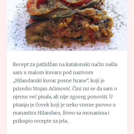
Recept za patlidžan na katalonski način našla
sam u malom kuvaru pod nazivom
„Hilandarski kuvar posne hrane“, koji je
priredio Stojan Aćimović. Čini mi se da sam o
njemu već pisala, ali nije zgoreg ponoviti. U
pitanju je čovek koji je neko vreme proveo u
manastiru Hilandaru, živeo sa monasima i
prikupio recepte za jela…