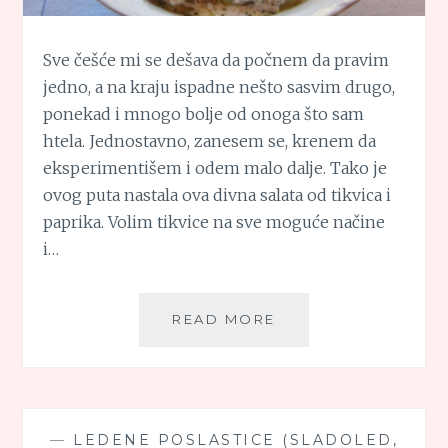
Sve češće mi se dešava da počnem da pravim
jedno, a na kraju ispadne nešto sasvim drugo,
ponekad i mnogo bolje od onoga što sam
htela. Jednostavno, zanesem se, krenem da
eksperimentišem i odem malo dalje. Tako je
ovog puta nastala ova divna salata od tikvica i
paprika. Volim tikvice na sve moguće načine
i…
SALATA
READ MORE
OD
TIKVICA
I
PAPRIKA
—
LEDENE POSLASTICE (SLADOLED,