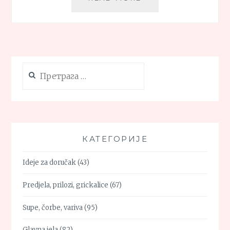
POGAČA
OD
SPELTE
I
RAŽI
Претрага
за:
КАТЕГОРИЈЕ
Ideje za doručak
(43)
Predjela, prilozi, grickalice
(67)
Supe, čorbe, variva
(95)
Glavna jela
(82)