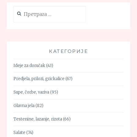
Претрага
за:
КАТЕГОРИЈЕ
Ideje za doručak
(43)
Predjela, prilozi, grickalice
(67)
Supe, čorbe, variva
(95)
Glavna jela
(82)
Testenine, lazanje, rizota
(66)
Salate
(74)