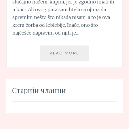
slučajno nađem, kupim, jer je zgodno imati ih
u kući. Ali ovog puta sam htela sa njima da
spremim nešto što nikada nisam, a to je ova
krem čorba od leblebije. Inače, ono što
najčešće napravim od njih je…
KREM
READ MORE
ČORBA
OD
LEBLEBIJE
Кретање
Старији чланци
чланака