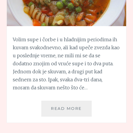
Volim supe i čorbe i u hladnijim periodima ih
kuvam svakodnevno, ali kad upeče zvezda kao
u poslednje vreme, ne mili mi se da se
dodatno znojim od vruće supe i to dva puta.
Jednom dok je skuvam, a drugi put kad
sednem za sto. Ipak, svaka dva-tri dana,
moram da skuvam nešto što će…
SUPA
READ MORE
OD
GRAŠKA
SA