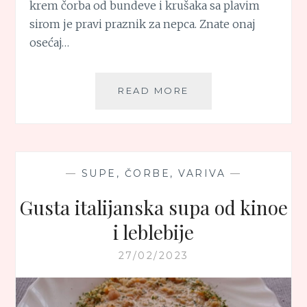
krem čorba od bundeve i krušaka sa plavim
sirom je pravi praznik za nepca. Znate onaj
osećaj…
KREM
READ MORE
ČORBA
OD
BUNDEVE
I
KRUŠAKA,
—
SUPE, ČORBE, VARIVA
—
SA
PLAVIM
Gusta italijanska supa od kinoe
SIROM
i leblebije
27/02/2023