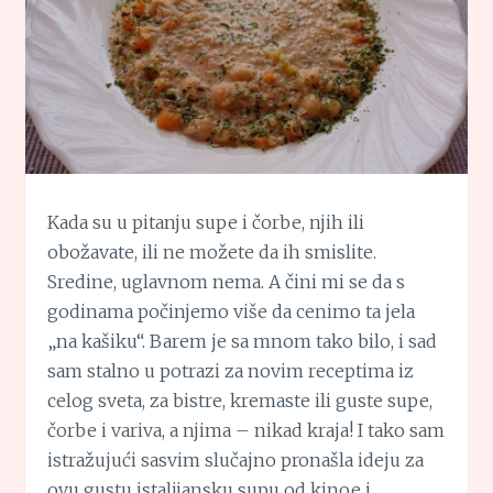
Kada su u pitanju supe i čorbe, njih ili
obožavate, ili ne možete da ih smislite.
Sredine, uglavnom nema. A čini mi se da s
godinama počinjemo više da cenimo ta jela
„na kašiku“. Barem je sa mnom tako bilo, i sad
sam stalno u potrazi za novim receptima iz
celog sveta, za bistre, kremaste ili guste supe,
čorbe i variva, a njima – nikad kraja! I tako sam
istražujući sasvim slučajno pronašla ideju za
ovu gustu istalijansku supu od kinoe i