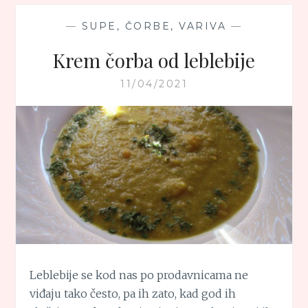
TESTENINOM
—
SUPE, ČORBE, VARIVA
—
Krem čorba od leblebije
11/04/2021
Leblebije se kod nas po prodavnicama ne
viđaju tako često, pa ih zato, kad god ih