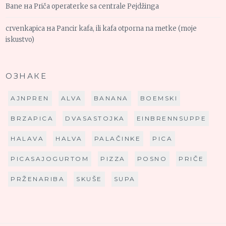
Bane
на
Priča operaterke sa centrale Pejdžinga
crvenkapica
на
Pancir kafa, ili kafa otporna na metke (moje
iskustvo)
ОЗНАКЕ
AJNPREN
ALVA
BANANA
BOEMSKI
BRZAPICA
DVASASTOJKA
EINBRENNSUPPE
HALAVA
HALVA
PALAČINKE
PICA
PICASAJOGURTOM
PIZZA
POSNO
PRIČE
PRŽENARIBA
SKUŠE
SUPA