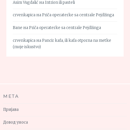
Asim Vugdalić
на
Intrion ili pasteli
crvenkapica
на
Priča operaterke sa centrale Pejdžinga
Bane
на
Priča operaterke sa centrale Pejdžinga
crvenkapica
на
Pancir kafa, ili kafa otporna na metke
(moje iskustvo)
МЕТА
Пријава
Довод уноса