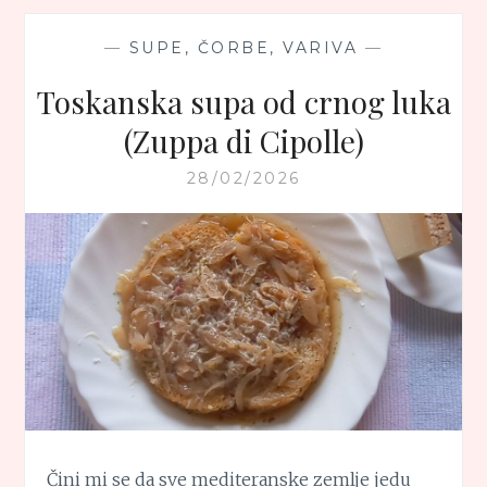
—
SUPE, ČORBE, VARIVA
—
Toskanska supa od crnog luka
(Zuppa di Cipolle)
28/02/2026
Čini mi se da sve mediteranske zemlje jedu