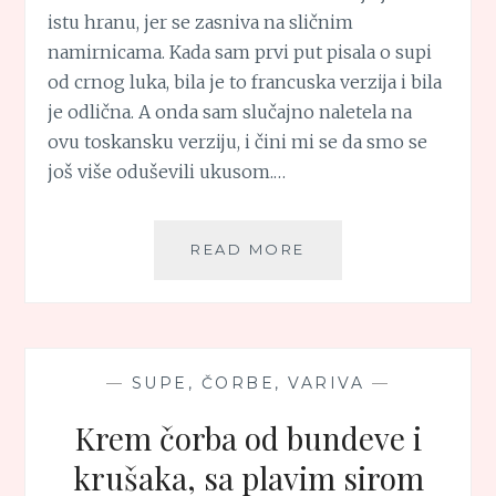
istu hranu, jer se zasniva na sličnim
namirnicama. Kada sam prvi put pisala o supi
od crnog luka, bila je to francuska verzija i bila
je odlična. A onda sam slučajno naletela na
ovu toskansku verziju, i čini mi se da smo se
još više oduševili ukusom.…
TOSKANSKA
READ MORE
SUPA
OD
CRNOG
LUKA
(ZUPPA
—
SUPE, ČORBE, VARIVA
—
DI
CIPOLLE)
Krem čorba od bundeve i
krušaka, sa plavim sirom