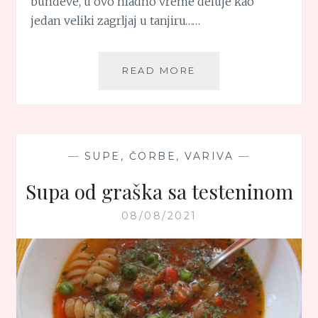
bundeve, u ovo hladno vreme deluje kao
jedan veliki zagrljaj u tanjiru……
DAAL
READ MORE
OD
CRVENOG
SOČIVA
SA
BUNDEVOM
—
SUPE, ČORBE, VARIVA
—
Supa od graška sa testeninom
08/08/2021