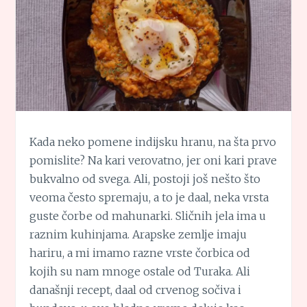
Kada neko pomene indijsku hranu, na šta prvo
pomislite? Na kari verovatno, jer oni kari prave
bukvalno od svega. Ali, postoji još nešto što
veoma često spremaju, a to je daal, neka vrsta
guste čorbe od mahunarki. Sličnih jela ima u
raznim kuhinjama. Arapske zemlje imaju
hariru, a mi imamo razne vrste čorbica od
kojih su nam mnoge ostale od Turaka. Ali
današnji recept, daal od crvenog sočiva i