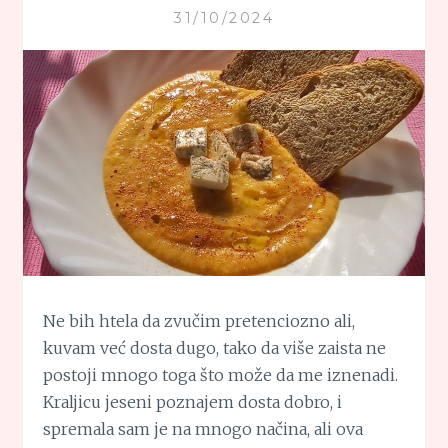
31/10/2024
Ne bih htela da zvučim pretenciozno ali,
kuvam već dosta dugo, tako da više zaista ne
postoji mnogo toga što može da me iznenadi.
Kraljicu jeseni poznajem dosta dobro, i
spremala sam je na mnogo načina, ali ova