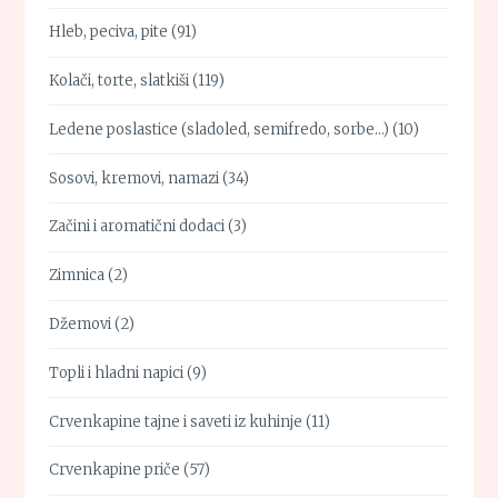
Hleb, peciva, pite
(91)
Kolači, torte, slatkiši
(119)
Ledene poslastice (sladoled, semifredo, sorbe…)
(10)
Sosovi, kremovi, namazi
(34)
Začini i aromatični dodaci
(3)
Zimnica
(2)
Džemovi
(2)
Topli i hladni napici
(9)
Crvenkapine tajne i saveti iz kuhinje
(11)
Crvenkapine priče
(57)