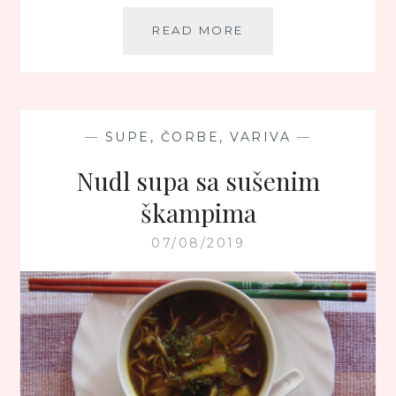
POSNA
READ MORE
KREM
ČORBA
OD
BUNDEVE
I
—
SUPE, ČORBE, VARIVA
—
ORAHA
Nudl supa sa sušenim
škampima
07/08/2019