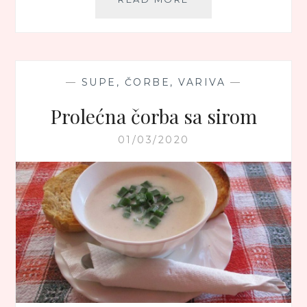
ČORBA
OD
BUKOVAČA
—
SUPE, ČORBE, VARIVA
—
Prolećna čorba sa sirom
01/03/2020