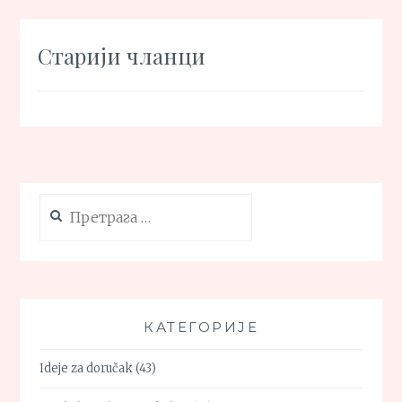
ŠKAMPIMA
Кретање
Старији чланци
чланака
Претрага
за:
КАТЕГОРИЈЕ
Ideje za doručak
(43)