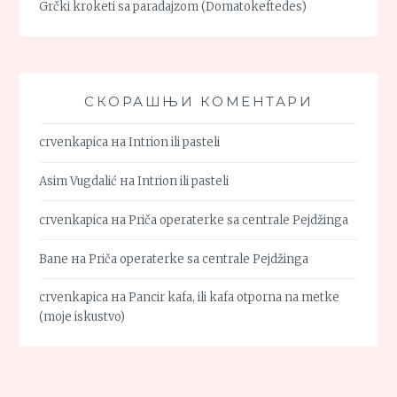
Grčki kroketi sa paradajzom (Domatokeftedes)
СКОРАШЊИ КОМЕНТАРИ
crvenkapica
на
Intrion ili pasteli
Asim Vugdalić
на
Intrion ili pasteli
crvenkapica
на
Priča operaterke sa centrale Pejdžinga
Bane
на
Priča operaterke sa centrale Pejdžinga
crvenkapica
на
Pancir kafa, ili kafa otporna na metke
(moje iskustvo)