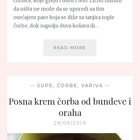
čorbice, koje greju i dušu i telo. Lično mislim
da ništa ne može da se uporedi sa tim
osećajem pare koja se diže sa tanjira tople
čorbe, dok napolju duva košava ili…
POSNA
READ MORE
KREM
ČORBA
OD
CRVENOG
SOČIVA
—
SUPE, ČORBE, VARIVA
—
Posna krem čorba od bundeve i
oraha
29/09/2019