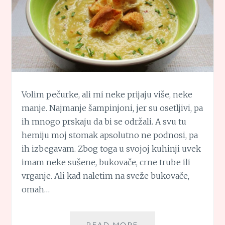
Volim pečurke, ali mi neke prijaju više, neke
manje. Najmanje šampinjoni, jer su osetljivi, pa
ih mnogo prskaju da bi se održali. A svu tu
hemiju moj stomak apsolutno ne podnosi, pa
ih izbegavam. Zbog toga u svojoj kuhinji uvek
imam neke sušene, bukovače, crne trube ili
vrganje. Ali kad naletim na sveže bukovače,
omah…
KREM
READ MORE