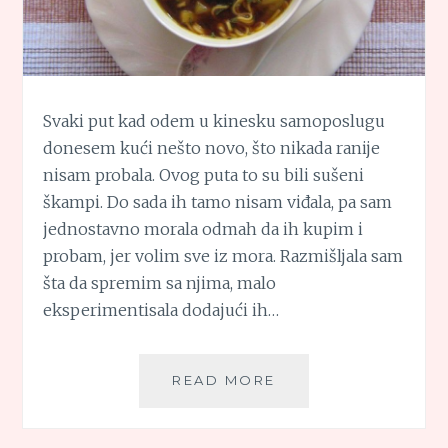
Svaki put kad odem u kinesku samoposlugu
donesem kući nešto novo, što nikada ranije
nisam probala. Ovog puta to su bili sušeni
škampi. Do sada ih tamo nisam viđala, pa sam
jednostavno morala odmah da ih kupim i
probam, jer volim sve iz mora. Razmišljala sam
šta da spremim sa njima, malo
eksperimentisala dodajući ih…
NUDL
READ MORE
SUPA
SA
SUŠENIM