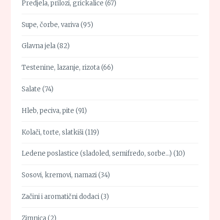
Predjela, prilozi, grickalice
(67)
Supe, čorbe, variva
(95)
Glavna jela
(82)
Testenine, lazanje, rizota
(66)
Salate
(74)
Hleb, peciva, pite
(91)
Kolači, torte, slatkiši
(119)
Ledene poslastice (sladoled, semifredo, sorbe…)
(10)
Sosovi, kremovi, namazi
(34)
Začini i aromatični dodaci
(3)
Zimnica
(2)