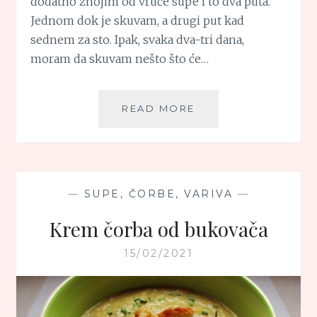
dodatno znojim od vruće supe i to dva puta.
Jednom dok je skuvam, a drugi put kad
sednem za sto. Ipak, svaka dva-tri dana,
moram da skuvam nešto što će…
SUPA
READ MORE
OD
GRAŠKA
SA
TESTENINOM
—
SUPE, ČORBE, VARIVA
—
Krem čorba od bukovača
15/02/2021