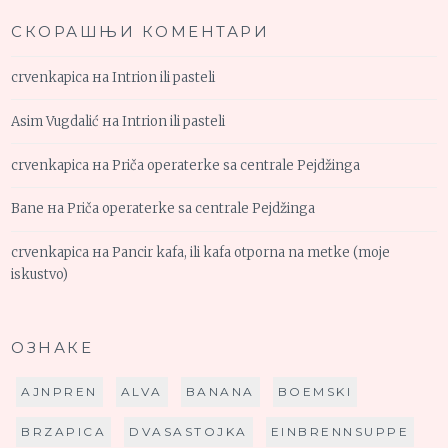
СКОРАШЊИ КОМЕНТАРИ
crvenkapica
на
Intrion ili pasteli
Asim Vugdalić
на
Intrion ili pasteli
crvenkapica
на
Priča operaterke sa centrale Pejdžinga
Bane
на
Priča operaterke sa centrale Pejdžinga
crvenkapica
на
Pancir kafa, ili kafa otporna na metke (moje
iskustvo)
ОЗНАКЕ
AJNPREN
ALVA
BANANA
BOEMSKI
BRZAPICA
DVASASTOJKA
EINBRENNSUPPE