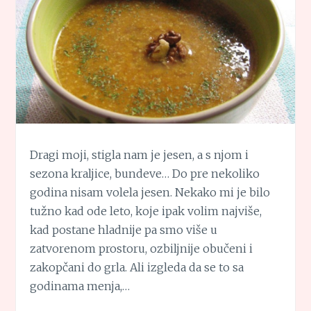
Dragi moji, stigla nam je jesen, a s njom i
sezona kraljice, bundeve… Do pre nekoliko
godina nisam volela jesen. Nekako mi je bilo
tužno kad ode leto, koje ipak volim najviše,
kad postane hladnije pa smo više u
zatvorenom prostoru, ozbiljnije obučeni i
zakopčani do grla. Ali izgleda da se to sa
godinama menja,…