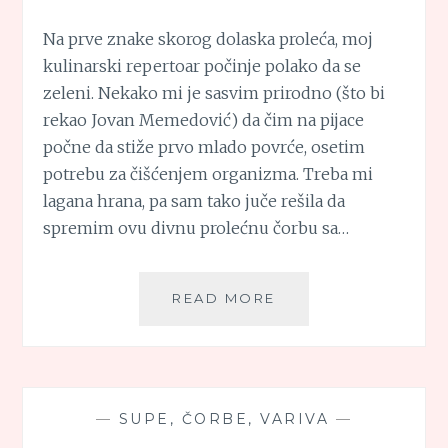
Na prve znake skorog dolaska proleća, moj
kulinarski repertoar počinje polako da se
zeleni. Nekako mi je sasvim prirodno (što bi
rekao Jovan Memedović) da čim na pijace
počne da stiže prvo mlado povrće, osetim
potrebu za čišćenjem organizma. Treba mi
lagana hrana, pa sam tako juče rešila da
spremim ovu divnu prolećnu čorbu sa…
PROLEĆNA
READ MORE
ČORBA
SA
SIROM
—
SUPE, ČORBE, VARIVA
—