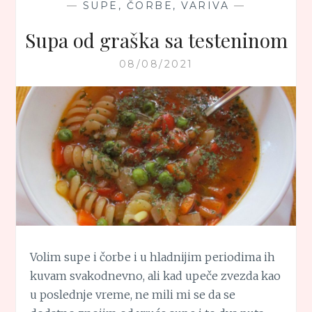
—
SUPE, ČORBE, VARIVA
—
Supa od graška sa testeninom
08/08/2021
Volim supe i čorbe i u hladnijim periodima ih
kuvam svakodnevno, ali kad upeče zvezda kao
u poslednje vreme, ne mili mi se da se