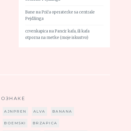
Bane
на
Priča operaterke sa centrale
Pejdžinga
crvenkapica
на
Pancir kafa, ili kafa
otporna na metke (moje iskustvo)
ОЗНАКЕ
AJNPREN
ALVA
BANANA
BOEMSKI
BRZAPICA