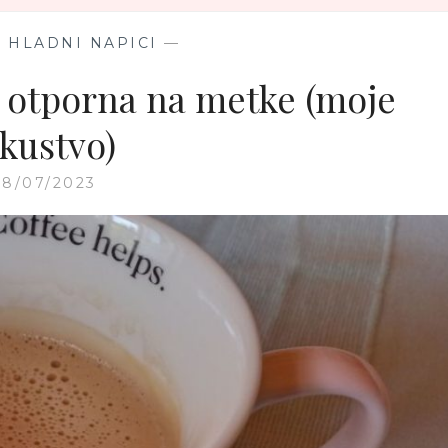
I HLADNI NAPICI
—
fa otporna na metke (moje
skustvo)
28/07/2023