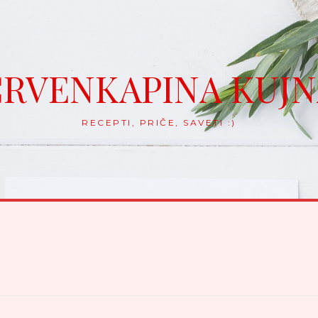
RVENKAPINA KUJ
RECEPTI, PRIČE, SAVETI :)