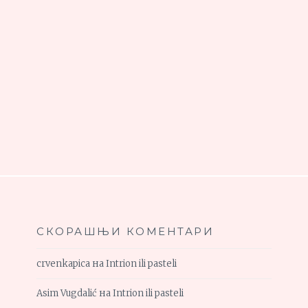
СКОРАШЊИ КОМЕНТАРИ
crvenkapica
на
Intrion ili pasteli
Asim Vugdalić
на
Intrion ili pasteli