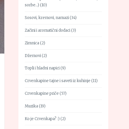
sorbe…)
(10)
Sosovi, kremovi, namazi
(34)
Začini i aromatični dodaci
(3)
Zimnica
(2)
Džemovi
(2)
Topli i hladni napici
(9)
Crvenkapine tajne i saveti iz kuhinje
(11)
Crvenkapine priče
(57)
Muzika
(19)
Ko je Crvenkapa? :)
(2)