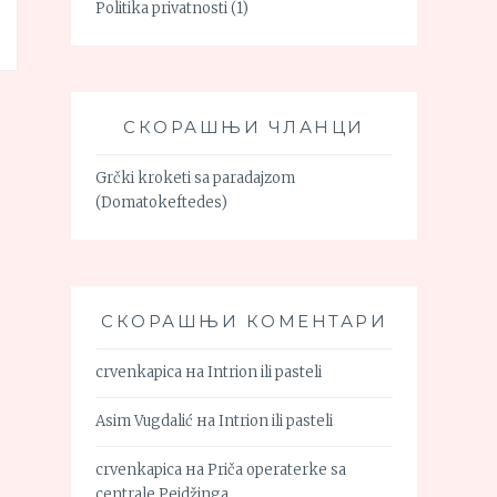
Politika privatnosti
(1)
СКОРАШЊИ ЧЛАНЦИ
Grčki kroketi sa paradajzom
(Domatokeftedes)
СКОРАШЊИ КОМЕНТАРИ
crvenkapica
на
Intrion ili pasteli
Asim Vugdalić
на
Intrion ili pasteli
crvenkapica
на
Priča operaterke sa
centrale Pejdžinga