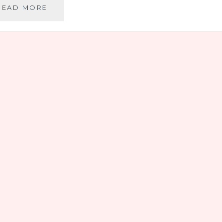
PANCIR
READ MORE
KAFA,
ILI
KAFA
OTPORNA
NA
METKE
(MOJE
ISKUSTVO)