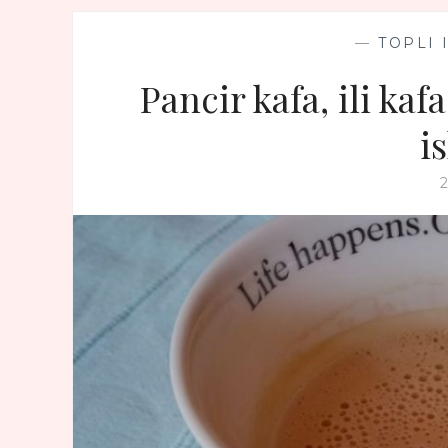
—
TOPLI 
Pancir kafa, ili ka
i