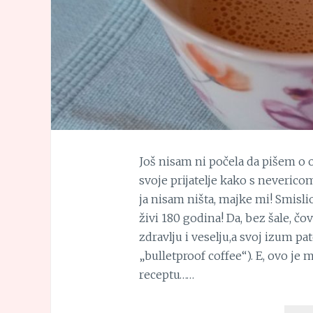
Još nisam ni počela da pišem o o
svoje prijatelje kako s nevericom 
ja nisam ništa, majke mi! Smisli
živi 180 godina! Da, bez šale, čo
zdravlju i veselju,a svoj izum pa
„bulletproof coffee“). E, ovo j
receptu……