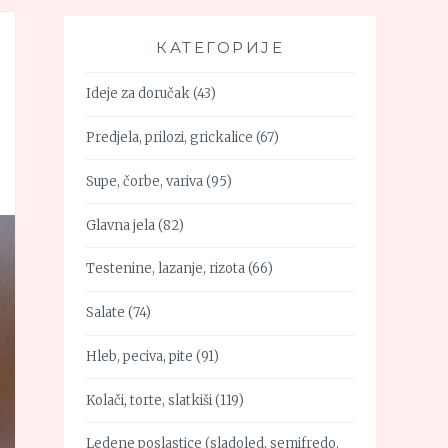
КАТЕГОРИЈЕ
Ideje za doručak
(43)
Predjela, prilozi, grickalice
(67)
Supe, čorbe, variva
(95)
Glavna jela
(82)
Testenine, lazanje, rizota
(66)
Salate
(74)
Hleb, peciva, pite
(91)
Kolači, torte, slatkiši
(119)
Ledene poslastice (sladoled, semifredo,