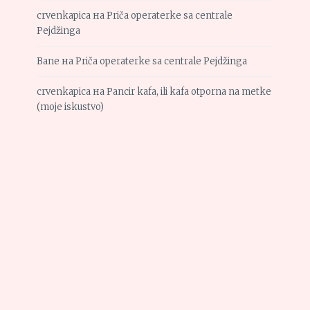
crvenkapica
на
Priča operaterke sa centrale
Pejdžinga
Bane
на
Priča operaterke sa centrale Pejdžinga
crvenkapica
на
Pancir kafa, ili kafa otporna na metke
(moje iskustvo)