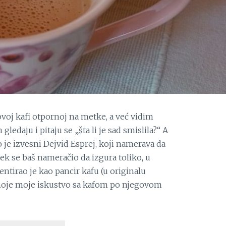
voj kafi otpornoj na metke, a već vidim
gledaju i pitaju se „šta li je sad smislila?“ A
o je izvesni Dejvid Esprej, koji namerava da
vek se baš nameračio da izgura toliko, u
tentirao je kao pancir kafu (u originalu
e moje moje iskustvo sa kafom po njegovom