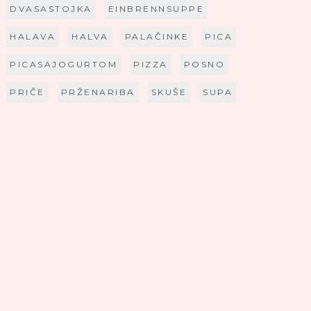
DVASASTOJKA
EINBRENNSUPPE
HALAVA
HALVA
PALAČINKE
PICA
PICASAJOGURTOM
PIZZA
POSNO
PRIČE
PRŽENARIBA
SKUŠE
SUPA