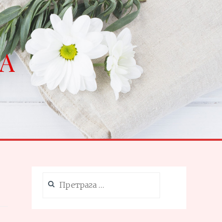
NA
Претрага
за: