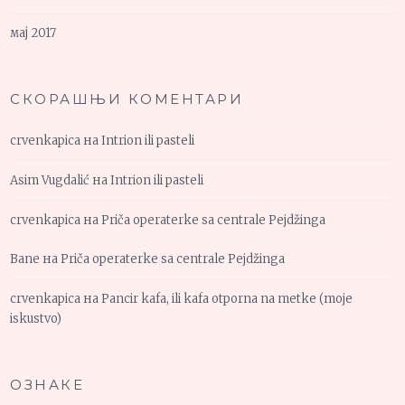
мај 2017
СКОРАШЊИ КОМЕНТАРИ
crvenkapica
на
Intrion ili pasteli
Asim Vugdalić
на
Intrion ili pasteli
crvenkapica
на
Priča operaterke sa centrale Pejdžinga
Bane
на
Priča operaterke sa centrale Pejdžinga
crvenkapica
на
Pancir kafa, ili kafa otporna na metke (moje
iskustvo)
ОЗНАКЕ