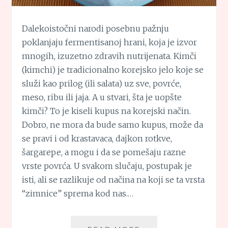
Dalekoistočni narodi posebnu pažnju
poklanjaju fermentisanoj hrani, koja je izvor
mnogih, izuzetno zdravih nutrijenata. Kimči
(kimchi) je tradicionalno korejsko jelo koje se
služi kao prilog (ili salata) uz sve, povrće,
meso, ribu ili jaja. A u stvari, šta je uopšte
kimči? To je kiseli kupus na korejski način.
Dobro, ne mora da bude samo kupus, može da
se pravi i od krastavaca, dajkon rotkve,
šargarepe, a mogu i da se pomešaju razne
vrste povrća. U svakom slučaju, postupak je
isti, ali se razlikuje od načina na koji se ta vrsta
“zimnice” sprema kod nas.…