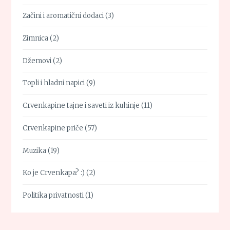
Začini i aromatični dodaci
(3)
Zimnica
(2)
Džemovi
(2)
Topli i hladni napici
(9)
Crvenkapine tajne i saveti iz kuhinje
(11)
Crvenkapine priče
(57)
Muzika
(19)
Ko je Crvenkapa? :)
(2)
Politika privatnosti
(1)