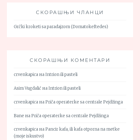
СКОРАШЊИ ЧЛАНЦИ
Grčki kroketi sa paradajzom (Domatokeftedes)
СКОРАШЊИ КОМЕНТАРИ
crvenkapica
на
Intrion ili pasteli
Asim Vugdalić
на
Intrion ili pasteli
crvenkapica
на
Priča operaterke sa centrale Pejdžinga
Bane
на
Priča operaterke sa centrale Pejdžinga
crvenkapica
на
Pancir kafa, ili kafa otporna na metke
(moje iskustvo)