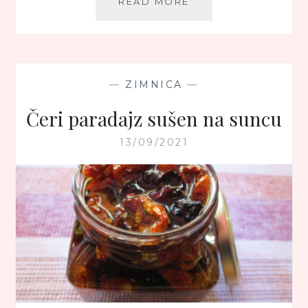
KISELI
READ MORE
KUPUS
NA
KOREJSKI
NAČIN
–
—
ZIMNICA
—
KIMČI
(KIMCHI)
Čeri paradajz sušen na suncu
13/09/2021