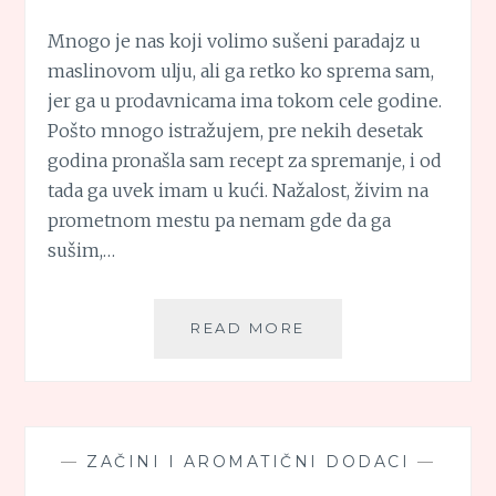
Mnogo je nas koji volimo sušeni paradajz u
maslinovom ulju, ali ga retko ko sprema sam,
jer ga u prodavnicama ima tokom cele godine.
Pošto mnogo istražujem, pre nekih desetak
godina pronašla sam recept za spremanje, i od
tada ga uvek imam u kući. Nažalost, živim na
prometnom mestu pa nemam gde da ga
sušim,…
ČERI
READ MORE
PARADAJZ
SUŠEN
NA
SUNCU
—
ZAČINI I AROMATIČNI DODACI
—