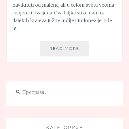
naviknuti od malena, ali u celom svetu veoma
cenjena i hvaljena. Ova biljka stiže nam iz
dalekih krajeva Južne Indije i Indonezije, gde
je…
KURKUMA
READ MORE
ILI
TURMERIK
Претрага
за:
КАТЕГОРИЈЕ