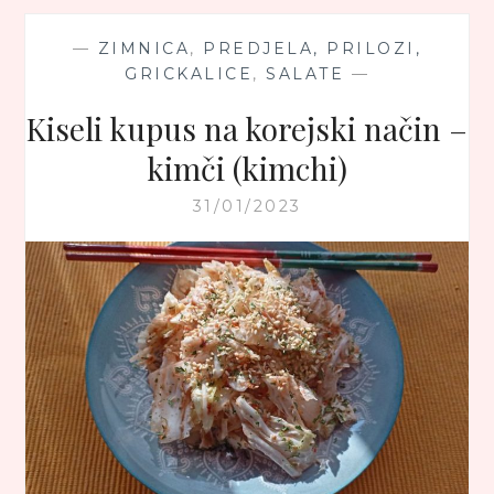
—
ZIMNICA
,
PREDJELA, PRILOZI,
GRICKALICE
,
SALATE
—
Kiseli kupus na korejski način –
kimči (kimchi)
31/01/2023