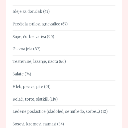
Ideje za doručak
(43)
Predjela, prilozi, grickalice
(67)
Supe, čorbe, variva
(95)
Glavna jela
(82)
Testenine, lazanje, rizota
(66)
Salate
(74)
Hleb, peciva, pite
(91)
Kolači, torte, slatkiši
(119)
Ledene poslastice (sladoled, semifredo, sorbe…)
(10)
Sosovi, kremovi, namazi
(34)