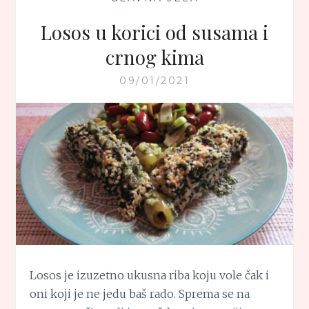
Losos u korici od susama i
crnog kima
09/01/2021
Losos je izuzetno ukusna riba koju vole čak i
oni koji je ne jedu baš rado. Sprema se na