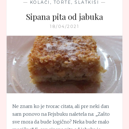
—
KOLAČI, TORTE, SLATKIŠI
—
Sipana pita od jabuka
18/04/2021
Ne znam ko je tvorac citata, ali pre neki dan
sam ponovo na Fejsbuku naletela na: „Zašto
sve mora da bude logično? Neka bude malo