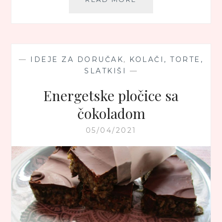
ČORBA
OD
LEBLEBIJE
—
IDEJE ZA DORUČAK
,
KOLAČI, TORTE,
SLATKIŠI
—
Energetske pločice sa
čokoladom
05/04/2021