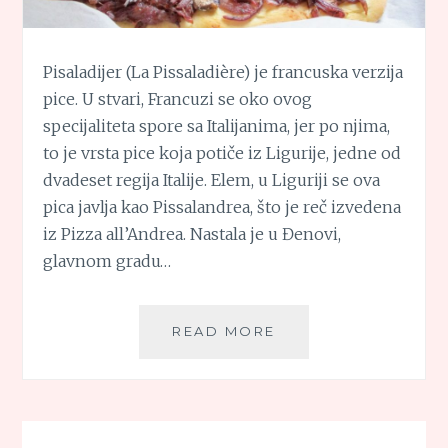
Pisaladijer (La Pissaladière) je francuska verzija
pice. U stvari, Francuzi se oko ovog
specijaliteta spore sa Italijanima, jer po njima,
to je vrsta pice koja potiče iz Ligurije, jedne od
dvadeset regija Italije. Elem, u Liguriji se ova
pica javlja kao Pissalandrea, što je reč izvedena
iz Pizza all’Andrea. Nastala je u Đenovi,
glavnom gradu…
PISALADIJER
READ MORE
(LA
PISSALADIÈRE)