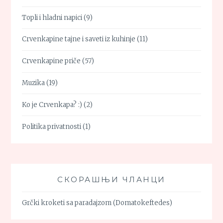
Topli i hladni napici
(9)
Crvenkapine tajne i saveti iz kuhinje
(11)
Crvenkapine priče
(57)
Muzika
(19)
Ko je Crvenkapa? :)
(2)
Politika privatnosti
(1)
СКОРАШЊИ ЧЛАНЦИ
Grčki kroketi sa paradajzom (Domatokeftedes)