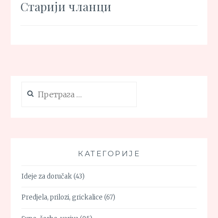
Кретање
Старији чланци
чланака
Претрага
за:
КАТЕГОРИЈЕ
Ideje za doručak
(43)
Predjela, prilozi, grickalice
(67)