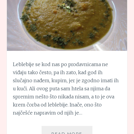
Leblebije se kod nas po prodavnicama ne
viđaju tako često, pa ih zato, kad god ih
slučajno nađem, kupim, jer je zgodno imati ih
u kući. Ali ovog puta sam htela sa njima da
spremim nešto što nikada nisam, a to je ova
krem čorba od leblebije. Inače, ono što
najčešće napravim od njih je…
KREM
READ MORE