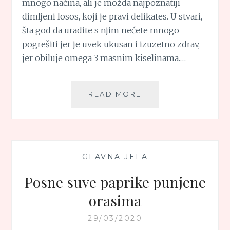
mnogo načina, ali je možda najpoznatiji
dimljeni losos, koji je pravi delikates. U stvari,
šta god da uradite s njim nećete mnogo
pogrešiti jer je uvek ukusan i izuzetno zdrav,
jer obiluje omega 3 masnim kiselinama.…
LOSOS
READ MORE
U
KORICI
OD
SUSAMA
I
—
GLAVNA JELA
—
CRNOG
KIMA
Posne suve paprike punjene
orasima
29/03/2020