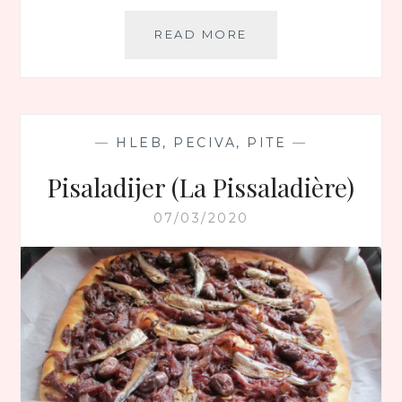
POSNE
READ MORE
SUVE
PAPRIKE
PUNJENE
ORASIMA
—
HLEB, PECIVA, PITE
—
Pisaladijer (La Pissaladière)
07/03/2020