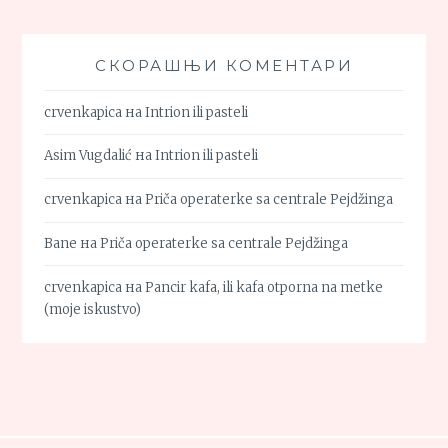
СКОРАШЊИ КОМЕНТАРИ
crvenkapica
на
Intrion ili pasteli
Asim Vugdalić
на
Intrion ili pasteli
crvenkapica
на
Priča operaterke sa centrale Pejdžinga
Bane
на
Priča operaterke sa centrale Pejdžinga
crvenkapica
на
Pancir kafa, ili kafa otporna na metke
(moje iskustvo)