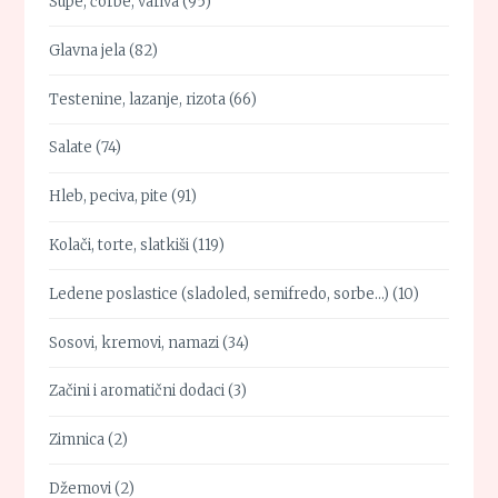
Supe, čorbe, variva
(95)
Glavna jela
(82)
Testenine, lazanje, rizota
(66)
Salate
(74)
Hleb, peciva, pite
(91)
Kolači, torte, slatkiši
(119)
Ledene poslastice (sladoled, semifredo, sorbe…)
(10)
Sosovi, kremovi, namazi
(34)
Začini i aromatični dodaci
(3)
Zimnica
(2)
Džemovi
(2)