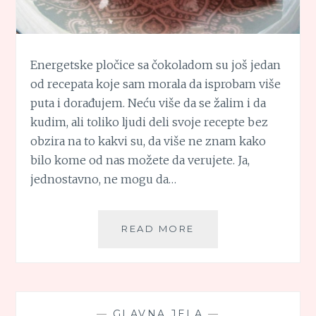
Energetske pločice sa čokoladom su još jedan
od recepata koje sam morala da isprobam više
puta i dorađujem. Neću više da se žalim i da
kudim, ali toliko ljudi deli svoje recepte bez
obzira na to kakvi su, da više ne znam kako
bilo kome od nas možete da verujete. Ja,
jednostavno, ne mogu da…
ENERGETSKE
READ MORE
PLOČICE
SA
ČOKOLADOM
—
GLAVNA JELA
—