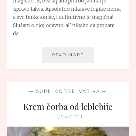
magično“. E, ova sipana pita od jabuka je
upravo takva. Apsolutno nikakve logike nema,
a sve funkcioniše, i definitivno je magična!
Slušam o njoj odavno, al’ nikako da probam
da…
SIPANA
READ MORE
PITA
OD
JABUKA
—
SUPE, ČORBE, VARIVA
—
Krem čorba od leblebije
11/04/2021