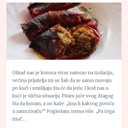
Otkad nas je korona virus naterao na izolaciju,
većina prijatelja mi se žali da se samo muvaju
po kući i smišljaju šta će da jedu. I kod nas u
kući je slična situacija. Pitam juče svog dragog
šta da kuvam, a on kaže: „Ima li kakvog povrća
u zamrzivaču?“ Pogledam, nema više. „Pa čega
ima“,…