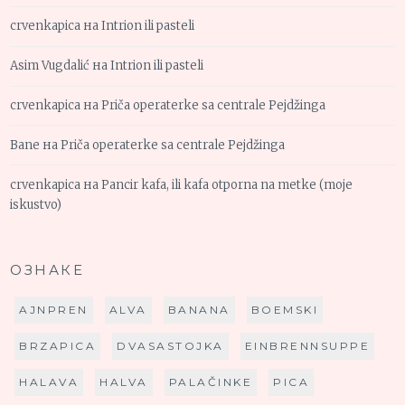
crvenkapica
на
Intrion ili pasteli
Asim Vugdalić
на
Intrion ili pasteli
crvenkapica
на
Priča operaterke sa centrale Pejdžinga
Bane
на
Priča operaterke sa centrale Pejdžinga
crvenkapica
на
Pancir kafa, ili kafa otporna na metke (moje
iskustvo)
ОЗНАКЕ
AJNPREN
ALVA
BANANA
BOEMSKI
BRZAPICA
DVASASTOJKA
EINBRENNSUPPE
HALAVA
HALVA
PALAČINKE
PICA