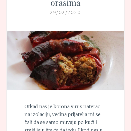
orasima
29/03/2020
Otkad nas je korona virus naterao
na izolaciju, većina prijatelja mi se
žali da se samo muvaju po kući i
smišljaju šta će da jedu. I kod nas u