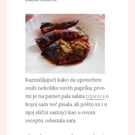
Razmišljajući kako da upotrebim
onih nekoliko suvih paprika, prvo
mi je na pamet pala salata
trljanica
o
kojoj sam već pisala, ali pošto su i u
njoj slični sastojci kao u ovom
receptu, odustala sam.