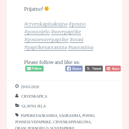
Prijatno!
#crvenkapinakujna
#posno
#posnojelo
#suvepaprike
#posnesuvepaprike
#orasi
#paprikesaorasima
#saorasima
Please follow and like us:
29/03/2020
CRVENKAPICA
GLAVNA JELA
PAPRIKESAORASIMA
,
SAORASIMA
,
POSNO
,
POSNESUVEPAPRIKE
,
CRVENKAPINAKUJNA
,
ORASI
,
POSNOJELO
,
SUVEPAPRIKE