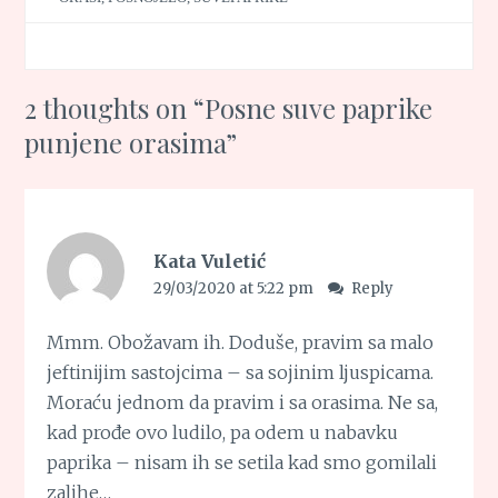
2 thoughts on “
Posne suve paprike
punjene orasima
”
Kata Vuletić
29/03/2020 at 5:22 pm
Reply
Mmm. Obožavam ih. Doduše, pravim sa malo
jeftinijim sastojcima – sa sojinim ljuspicama.
Moraću jednom da pravim i sa orasima. Ne sa,
kad prođe ovo ludilo, pa odem u nabavku
paprika – nisam ih se setila kad smo gomilali
zalihe…