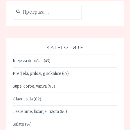
Претрага
за:
КАТЕГОРИЈЕ
Ideje za doručak
(43)
Predjela, prilozi, grickalice
(67)
Supe, čorbe, variva
(95)
Glavna jela
(82)
Testenine, lazanje, rizota
(66)
Salate
(74)