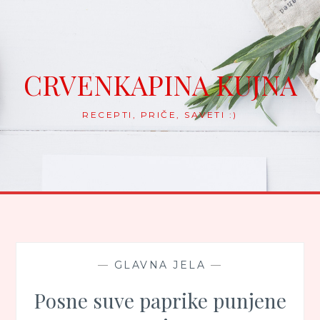
Skip
to
content
CRVENKAPINA KUJNA
RECEPTI, PRIČE, SAVETI :)
—
GLAVNA JELA
—
Posne suve paprike punjene