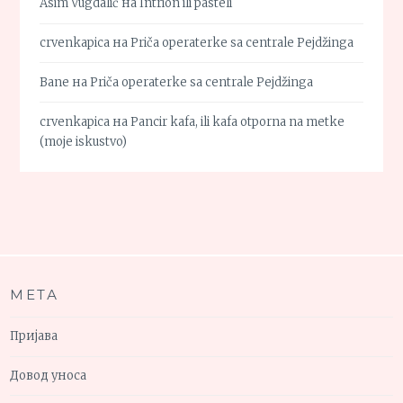
Asim Vugdalić
на
Intrion ili pasteli
crvenkapica
на
Priča operaterke sa centrale Pejdžinga
Bane
на
Priča operaterke sa centrale Pejdžinga
crvenkapica
на
Pancir kafa, ili kafa otporna na metke
(moje iskustvo)
МЕТА
Пријава
Довод уноса