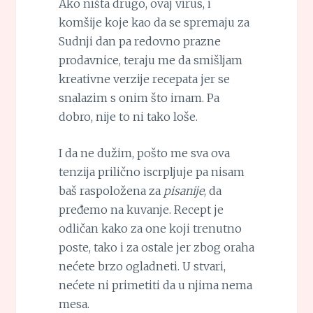
Ako ništa drugo, ovaj virus, i
komšije koje kao da se spremaju za
Sudnji dan pa redovno prazne
prodavnice, teraju me da smišljam
kreativne verzije recepata jer se
snalazim s onim što imam. Pa
dobro, nije to ni tako loše.
I da ne dužim, pošto me sva ova
tenzija prilično iscrpljuje pa nisam
baš raspoložena za
pisanije
, da
pređemo na kuvanje. Recept je
odličan kako za one koji trenutno
poste, tako i za ostale jer zbog oraha
nećete brzo ogladneti. U stvari,
nećete ni primetiti da u njima nema
mesa.