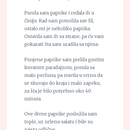
Punila sam paprike i ređala ih u
činiju. Kad sam potrošila sav fil,
ostalo mi je nekoliko paprika.
Ostavila sam ih sa strane, pa ću vam
pokazati šta sam uradila sa njima.
Punjene paprike sam prelila gustim
kuvanim paradajzom, posula sa
malo peršuna, pa stavila u rernu da
se skuvaju do kraja i malo zapeku,
za šta je bilo potrebno oko 40
minuta.
Ove divne paprike poslužila sam
tople, uz zelenu salatu i bile su
zaista odlične.