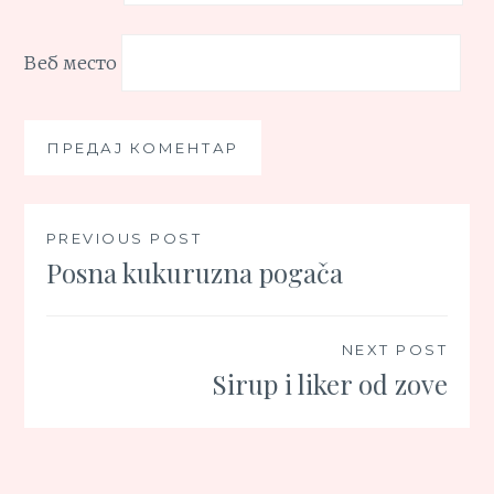
Веб место
Кретање
PREVIOUS POST
Posna kukuruzna pogača
чланка
NEXT POST
Sirup i liker od zove