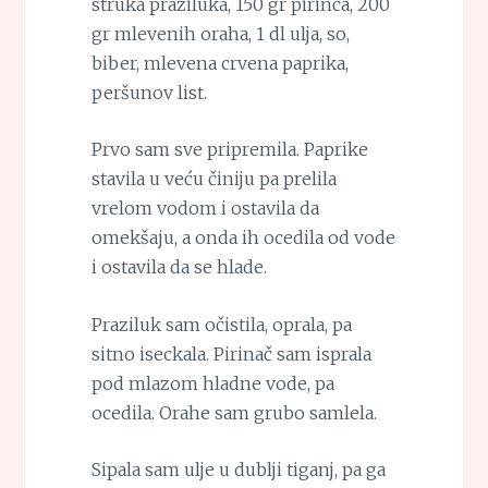
struka praziluka, 150 gr pirinča, 200
gr mlevenih oraha, 1 dl ulja, so,
biber, mlevena crvena paprika,
peršunov list.
Prvo sam sve pripremila. Paprike
stavila u veću činiju pa prelila
vrelom vodom i ostavila da
omekšaju, a onda ih ocedila od vode
i ostavila da se hlade.
Praziluk sam očistila, oprala, pa
sitno iseckala. Pirinač sam isprala
pod mlazom hladne vode, pa
ocedila. Orahe sam grubo samlela.
Sipala sam ulje u dublji tiganj, pa ga