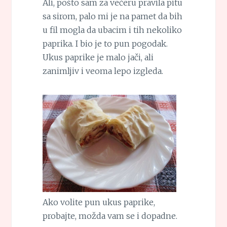
Ali, pošto sam za večeru pravila pitu
sa sirom, palo mi je na pamet da bih
u fil mogla da ubacim i tih nekoliko
paprika. I bio je to pun pogodak.
Ukus paprike je malo jači, ali
zanimljiv i veoma lepo izgleda.
Ako volite pun ukus paprike,
probajte, možda vam se i dopadne.