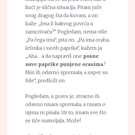
kući je slična situacija. Pitam juče
svog dragog šta da kuvam, a on
kaže: „Ima li kakvog povrća u
zamrzivaču?“ Pogledam, nema više.
„Pa čega ima“, pita on. „Pa ima oraha,
lešnika i suvih paprika“, kažem ja.
„Aha… a da napraviš one
posne
suve paprike punjene orasima
?
Nisi ih odavno spremala, a super su
bile“, predloži on.
Pogledam, u pravu je, stvarno ih
odavno nisam spremala, a nisam o
njima ni pisala. Uz to, imam sve što
se tiče materijala. Može!