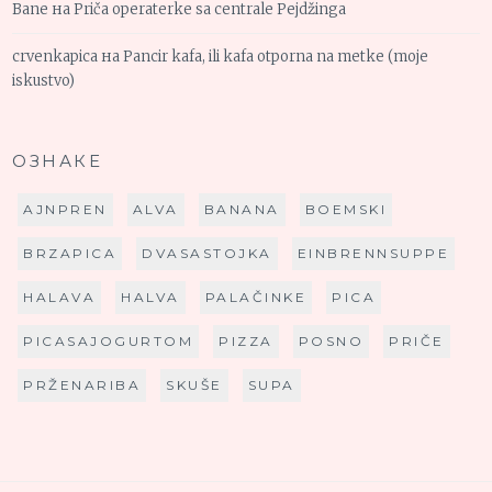
Bane
на
Priča operaterke sa centrale Pejdžinga
crvenkapica
на
Pancir kafa, ili kafa otporna na metke (moje
iskustvo)
ОЗНАКЕ
AJNPREN
ALVA
BANANA
BOEMSKI
BRZAPICA
DVASASTOJKA
EINBRENNSUPPE
HALAVA
HALVA
PALAČINKE
PICA
PICASAJOGURTOM
PIZZA
POSNO
PRIČE
PRŽENARIBA
SKUŠE
SUPA