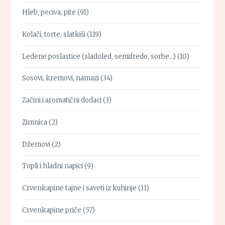
Hleb, peciva, pite
(91)
Kolači, torte, slatkiši
(119)
Ledene poslastice (sladoled, semifredo, sorbe…)
(10)
Sosovi, kremovi, namazi
(34)
Začini i aromatični dodaci
(3)
Zimnica
(2)
Džemovi
(2)
Topli i hladni napici
(9)
Crvenkapine tajne i saveti iz kuhinje
(11)
Crvenkapine priče
(57)