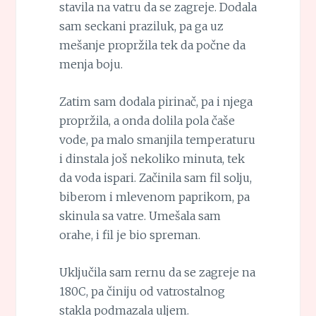
stavila na vatru da se zagreje. Dodala
sam seckani praziluk, pa ga uz
mešanje propržila tek da počne da
menja boju.
Zatim sam dodala pirinač, pa i njega
propržila, a onda dolila pola čaše
vode, pa malo smanjila temperaturu
i dinstala još nekoliko minuta, tek
da voda ispari. Začinila sam fil solju,
biberom i mlevenom paprikom, pa
skinula sa vatre. Umešala sam
orahe, i fil je bio spreman.
Uključila sam rernu da se zagreje na
180C, pa činiju od vatrostalnog
stakla podmazala uljem.