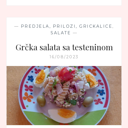
OD
CRVENOG
SOČIVA
—
PREDJELA, PRILOZI, GRICKALICE
,
SALATE
—
Grčka salata sa testeninom
16/08/2023