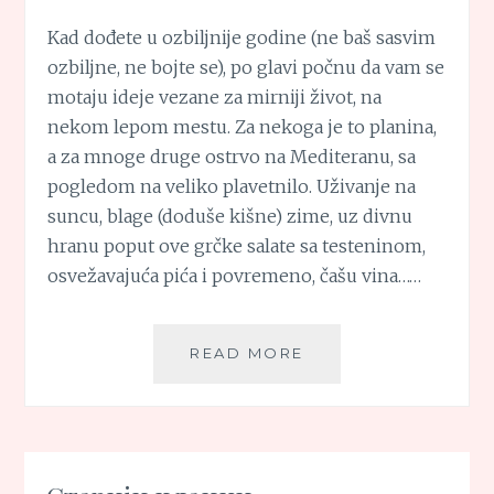
Kad dođete u ozbiljnije godine (ne baš sasvim
ozbiljne, ne bojte se), po glavi počnu da vam se
motaju ideje vezane za mirniji život, na
nekom lepom mestu. Za nekoga je to planina,
a za mnoge druge ostrvo na Mediteranu, sa
pogledom na veliko plavetnilo. Uživanje na
suncu, blage (doduše kišne) zime, uz divnu
hranu poput ove grčke salate sa testeninom,
osvežavajuća pića i povremeno, čašu vina……
GRČKA
READ MORE
SALATA
SA
TESTENINOM
Кретање