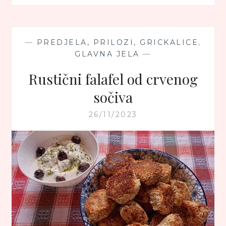
TIKVICE
NA
PODLOZI
OD
—
PREDJELA, PRILOZI, GRICKALICE
,
GRČKOG
GLAVNA JELA
—
JOGURTA
Rustični falafel od crvenog
sočiva
26/11/2023