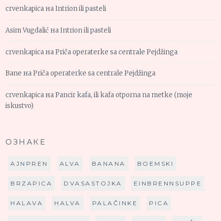
crvenkapica
на
Intrion ili pasteli
Asim Vugdalić
на
Intrion ili pasteli
crvenkapica
на
Priča operaterke sa centrale Pejdžinga
Bane
на
Priča operaterke sa centrale Pejdžinga
crvenkapica
на
Pancir kafa, ili kafa otporna na metke (moje
iskustvo)
ОЗНАКЕ
AJNPREN
ALVA
BANANA
BOEMSKI
BRZAPICA
DVASASTOJKA
EINBRENNSUPPE
HALAVA
HALVA
PALAČINKE
PICA