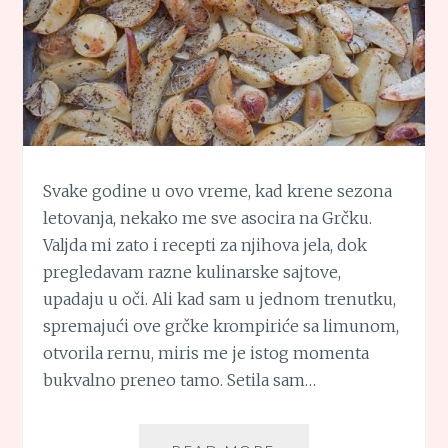
Svake godine u ovo vreme, kad krene sezona
letovanja, nekako me sve asocira na Grčku.
Valjda mi zato i recepti za njihova jela, dok
pregledavam razne kulinarske sajtove,
upadaju u oči. Ali kad sam u jednom trenutku,
spremajući ove grčke krompiriće sa limunom,
otvorila rernu, miris me je istog momenta
bukvalno preneo tamo. Setila sam…