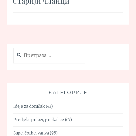
Старији чланци
чланака
Претрага
за:
КАТЕГОРИЈЕ
Ideje za doručak
(43)
Predjela, prilozi, grickalice
(67)
Supe, čorbe, variva
(95)