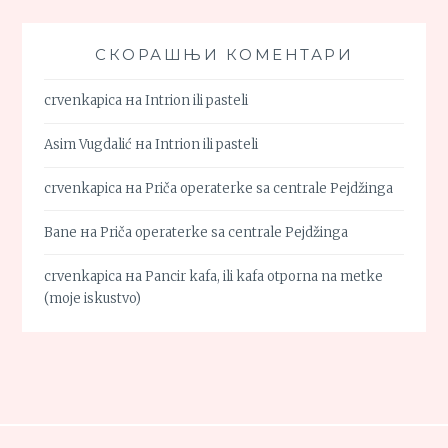
СКОРАШЊИ КОМЕНТАРИ
crvenkapica
на
Intrion ili pasteli
Asim Vugdalić
на
Intrion ili pasteli
crvenkapica
на
Priča operaterke sa centrale Pejdžinga
Bane
на
Priča operaterke sa centrale Pejdžinga
crvenkapica
на
Pancir kafa, ili kafa otporna na metke
(moje iskustvo)