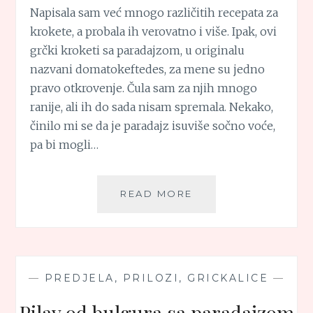
Napisala sam već mnogo različitih recepata za
krokete, a probala ih verovatno i više. Ipak, ovi
grčki kroketi sa paradajzom, u originalu
nazvani domatokeftedes, za mene su jedno
pravo otkrovenje. Čula sam za njih mnogo
ranije, ali ih do sada nisam spremala. Nekako,
činilo mi se da je paradajz isuviše sočno voće,
pa bi mogli…
GRČKI
READ MORE
KROKETI
SA
PARADAJZOM
(DOMATOKEFTEDES
—
PREDJELA, PRILOZI, GRICKALICE
—
Pilav od bulgura sa paradajzom