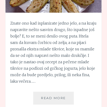
Znate ono kad isplanirate jedno jelo, a na kraju
napravite nešto sasvim drugo, što ispadne još
bolje? E, to se meni desilo ovog puta. Htela
sam da kuvam čorbicu od zelja, a na pijaci
pronašla ekstra mlade tikvice, koje su mamile
da se od njih napravi nešto malo drukčije. I
tako je nastao ovaj recept za pečene mlade
tikvice na podlozi od grčkog jogurta, jelo koje
može da bude predjelo, prilog, ili neka fina,
laka večera……
PEČENE
READ MORE
MLADE