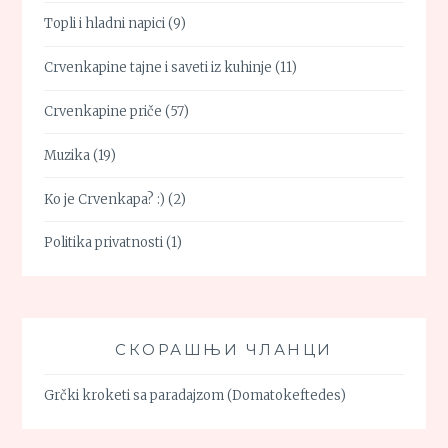
Topli i hladni napici
(9)
Crvenkapine tajne i saveti iz kuhinje
(11)
Crvenkapine priče
(57)
Muzika
(19)
Ko je Crvenkapa? :)
(2)
Politika privatnosti
(1)
СКОРАШЊИ ЧЛАНЦИ
Grčki kroketi sa paradajzom (Domatokeftedes)