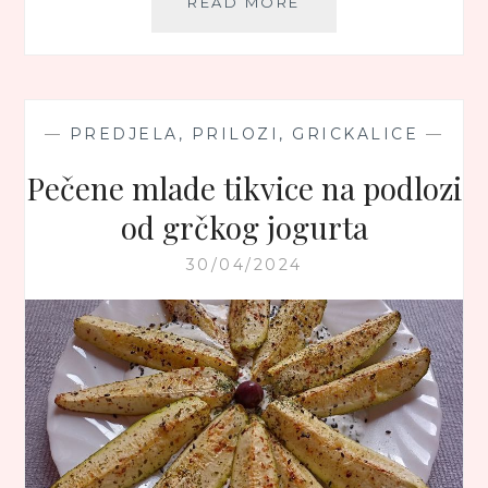
GRČKI
READ MORE
KROMPIRIĆI
SA
LIMUNOM
—
PREDJELA, PRILOZI, GRICKALICE
—
Pečene mlade tikvice na podlozi
od grčkog jogurta
30/04/2024