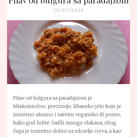
29/01/2025
Pilav od bulgura sa paradajzom je
bliskoistočno, preciznije, libansko jelo koje je
izuzetno ukusno i sasvim vegansko ili posno,
kako god želite. Sadži mnogo vlakana, zbog
čega je izuzetno dobro za zdravlje creva, a kao