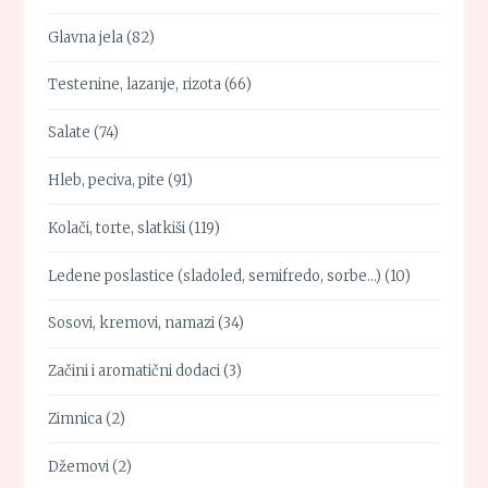
Glavna jela
(82)
Testenine, lazanje, rizota
(66)
Salate
(74)
Hleb, peciva, pite
(91)
Kolači, torte, slatkiši
(119)
Ledene poslastice (sladoled, semifredo, sorbe…)
(10)
Sosovi, kremovi, namazi
(34)
Začini i aromatični dodaci
(3)
Zimnica
(2)
Džemovi
(2)