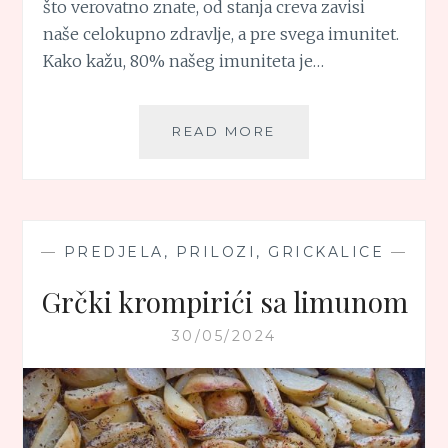
što verovatno znate, od stanja creva zavisi
naše celokupno zdravlje, a pre svega imunitet.
Kako kažu, 80% našeg imuniteta je…
PILAV
READ MORE
OD
BULGURA
SA
PARADAJZOM
—
PREDJELA, PRILOZI, GRICKALICE
—
Grčki krompirići sa limunom
30/05/2024