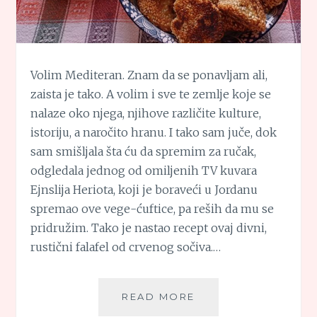
Volim Mediteran. Znam da se ponavljam ali,
zaista je tako. A volim i sve te zemlje koje se
nalaze oko njega, njihove različite kulture,
istoriju, a naročito hranu. I tako sam juče, dok
sam smišljala šta ću da spremim za ručak,
odgledala jednog od omiljenih TV kuvara
Ejnslija Heriota, koji je boraveći u Jordanu
spremao ove vege-ćuftice, pa reših da mu se
pridružim. Tako je nastao recept ovaj divni,
rustični falafel od crvenog sočiva.…
RUSTIČNI
READ MORE
FALAFEL