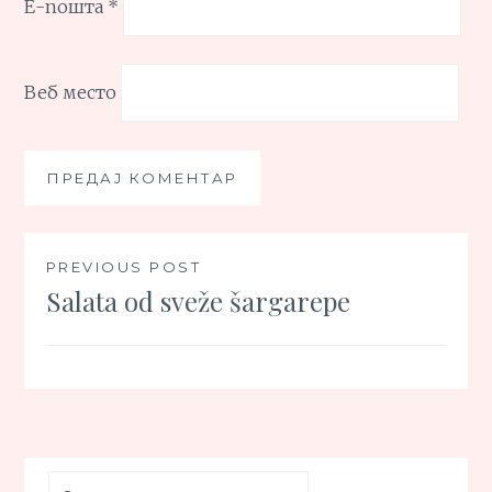
Е-пошта
*
Веб место
Кретање
PREVIOUS POST
Salata od sveže šargarepe
чланка
Претрага