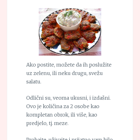
Ako postite, možete da ih poslužite
uz zelenu, ili neku drugu, svežu
salatu.
Odlični su, veoma ukusni, i izdašni.
Ovo je količina za 2 osobe kao
kompletan obrok, ili više, kao
predjelo, tj. meze.
Probajte, uživajte i prijatno vam bilo.