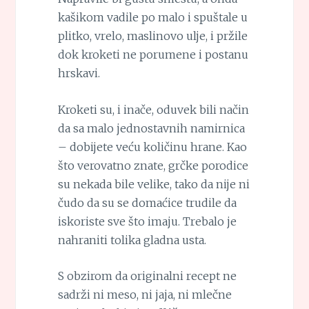
kašikom vadile po malo i spuštale u
plitko, vrelo, maslinovo ulje, i pržile
dok kroketi ne porumene i postanu
hrskavi.
Kroketi su, i inače, oduvek bili način
da sa malo jednostavnih namirnica
– dobijete veću količinu hrane. Kao
što verovatno znate, grčke porodice
su nekada bile velike, tako da nije ni
čudo da su se domaćice trudile da
iskoriste sve što imaju. Trebalo je
nahraniti tolika gladna usta.
S obzirom da originalni recept ne
sadrži ni meso, ni jaja, ni mlečne