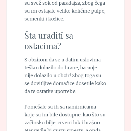
su svež sok od paradajza, zbog čega
su im ostajale velike količine pulpe,
semenki i kožice.
Šta uraditi sa
ostacima?
S obzirom da se u datim uslovima
teško dolazilo do hrane, bacanje
nije dolazilo u obzir! Zbog toga su
se dovitljive domaćice dosetile kako
da te ostatke upotrebe.
Pomešale su ih sa namirnicama
koje su im bile dostupne, kao što su
začinsko bilje, crveni luk i brašno.
Napravile bi gustu smestu, a onda