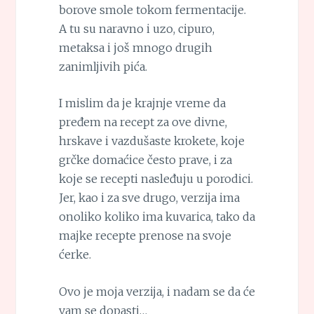
borove smole tokom fermentacije.
A tu su naravno i uzo, cipuro,
metaksa i još mnogo drugih
zanimljivih pića.
I mislim da je krajnje vreme da
pređem na recept za ove divne,
hrskave i vazdušaste krokete, koje
grčke domaćice često prave, i za
koje se recepti nasleđuju u porodici.
Jer, kao i za sve drugo, verzija ima
onoliko koliko ima kuvarica, tako da
majke recepte prenose na svoje
ćerke.
Ovo je moja verzija, i nadam se da će
vam se dopasti…