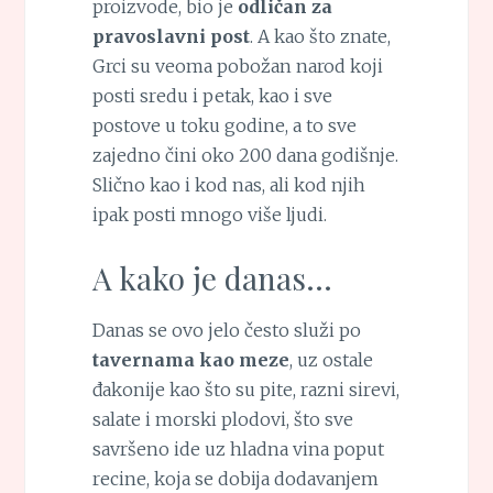
proizvode, bio je
odličan za
pravoslavni post
. A kao što znate,
Grci su veoma pobožan narod koji
posti sredu i petak, kao i sve
postove u toku godine, a to sve
zajedno čini oko 200 dana godišnje.
Slično kao i kod nas, ali kod njih
ipak posti mnogo više ljudi.
A kako je danas…
Danas se ovo jelo često služi po
tavernama kao meze
, uz ostale
đakonije kao što su pite, razni sirevi,
salate i morski plodovi, što sve
savršeno ide uz hladna vina poput
recine, koja se dobija dodavanjem