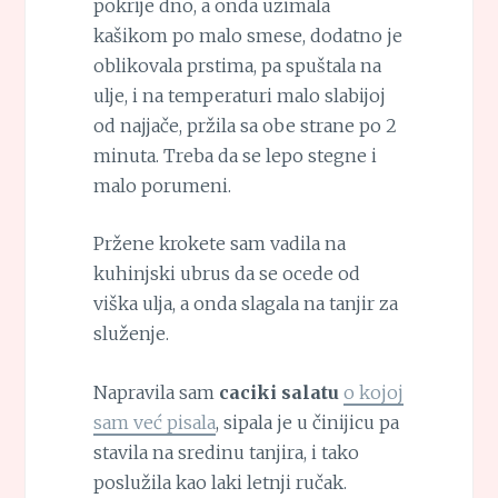
pokrije dno, a onda uzimala
kašikom po malo smese, dodatno je
oblikovala prstima, pa spuštala na
ulje, i na temperaturi malo slabijoj
od najjače, pržila sa obe strane po 2
minuta. Treba da se lepo stegne i
malo porumeni.
Pržene krokete sam vadila na
kuhinjski ubrus da se ocede od
viška ulja, a onda slagala na tanjir za
služenje.
Napravila sam
caciki salatu
o kojoj
sam već pisala
, sipala je u činijicu pa
stavila na sredinu tanjira, i tako
poslužila kao laki letnji ručak.