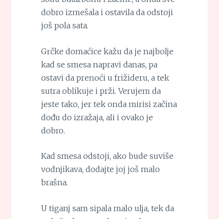
dobro izmešala i ostavila da odstoji
još pola sata.
Grčke domaćice kažu da je najbolje
kad se smesa napravi danas, pa
ostavi da prenoći u frižideru, a tek
sutra oblikuje i prži. Verujem da
jeste tako, jer tek onda mirisi začina
dođu do izražaja, ali i ovako je
dobro.
Kad smesa odstoji, ako bude suviše
vodnjikava, dodajte joj još malo
brašna.
U tiganj sam sipala malo ulja, tek da