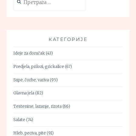
за:
КАТЕГОРИЈЕ
Ideje za doručak
(43)
Predjela, prilozi, grickalice
(67)
Supe, čorbe, variva
(95)
Glavna jela
(82)
Testenine, lazanje, rizota
(66)
Salate
(74)
Hleb, peciva, pite
(91)