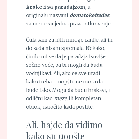
kroketi sa paradajzom
, u
originalu nazvani
domatokeftedes
,
za mene su jedno pravo otkrovenje.
Čula sam za njih mnogo ranije, ali ih
do sada nisam spremala. Nekako,
činilo mi se da je paradajz isuviše
sočno voće, pa bi mogli da budu
vodnjikavi. Ali, ako se sve uradi
kako treba – uopšte ne mora da
bude tako. Mogu da budu hrskavi, i
odlični kao
meze
, ili kompletan
obrok, naročito kada postite.
Ali, hajde da vidimo
kako su uopšte