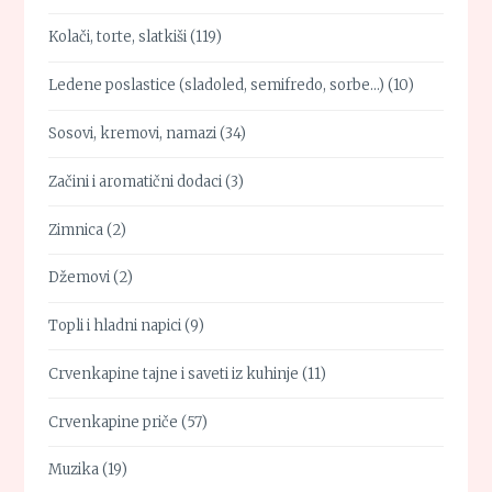
Kolači, torte, slatkiši
(119)
Ledene poslastice (sladoled, semifredo, sorbe…)
(10)
Sosovi, kremovi, namazi
(34)
Začini i aromatični dodaci
(3)
Zimnica
(2)
Džemovi
(2)
Topli i hladni napici
(9)
Crvenkapine tajne i saveti iz kuhinje
(11)
Crvenkapine priče
(57)
Muzika
(19)