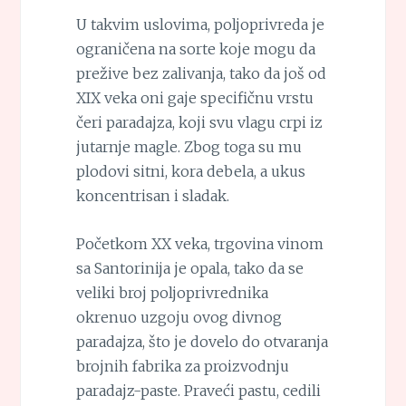
U takvim uslovima, poljoprivreda je
ograničena na sorte koje mogu da
prežive bez zalivanja, tako da još od
XIX veka oni gaje specifičnu vrstu
čeri paradajza, koji svu vlagu crpi iz
jutarnje magle. Zbog toga su mu
plodovi sitni, kora debela, a ukus
koncentrisan i sladak.
Početkom XX veka, trgovina vinom
sa Santorinija je opala, tako da se
veliki broj poljoprivrednika
okrenuo uzgoju ovog divnog
paradajza, što je dovelo do otvaranja
brojnih fabrika za proizvodnju
paradajz-paste. Praveći pastu, cedili