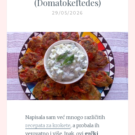
(Domatokeftedes)
29/05/2026
Napisala sam već mnogo različitih
recepata za krokete
, a probala ih
verovatno i više. Ipak, ovi
grčki