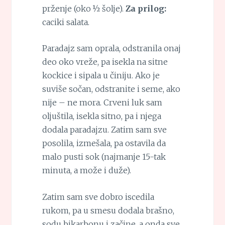
prženje (oko ½ šolje).
Za prilog:
caciki salata.
Paradajz sam oprala, odstranila onaj
deo oko vreže, pa isekla na sitne
kockice i sipala u činiju. Ako je
suviše sočan, odstranite i seme, ako
nije – ne mora. Crveni luk sam
oljuštila, isekla sitno, pa i njega
dodala paradajzu. Zatim sam sve
posolila, izmešala, pa ostavila da
malo pusti sok (najmanje 15-tak
minuta, a može i duže).
Zatim sam sve dobro iscedila
rukom, pa u smesu dodala brašno,
sodu bikarbonu i začine, a onda sve