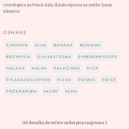
crvenkapica
на
Pancir kafa, ili kafa otporna na metke (moje
iskustvo)
ОЗНАКЕ
AJNPREN
ALVA
BANANA
BOEMSKI
BRZAPICA
DVASASTOJKA
EINBRENNSUPPE
HALAVA
HALVA
PALAČINKE
PICA
PICASAJOGURTOM
PIZZA
POSNO
PRIČE
PRŽENARIBA
SKUŠE
SUPA
Od doručka do večere uz korpicu razgovora :)