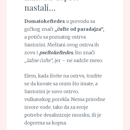
nastali…
Domatokeftedes
u prevodu sa
grčkog znači
„ćufte od paradajza“,
a potiču sa poznatog ostrva
Santorini. Meštani ovog ostrva ih
zovu i
pseftokeftedes
, što znači
„lažne ćufte“,
jer – ne sadrže meso.
Elem, kada živite na ostrvu, trudite
se da kuvate sa onim što imate, a
Santorini je suvo ostrvo,
vulkanskog porekla. Nema prirodne
izvore vode, tako da za svoje
potrebe desalinizuje morsku, ili je
doprema sa kopna.