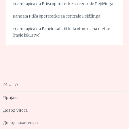
crvenkapica
на
Priča operaterke sa centrale Pejdžinga
Bane
на
Priča operaterke sa centrale Pejdžinga
crvenkapica
на
Pancir kafa, ili kafa otporna na metke
(moje iskustvo)
МЕТА
Пријава
Довод уноса
Довод коментара