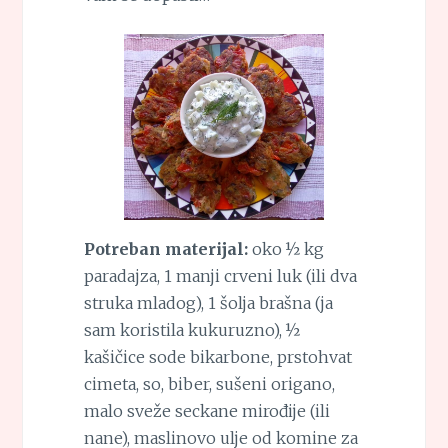
Potreban materijal:
oko ½ kg
paradajza, 1 manji crveni luk (ili dva
struka mladog), 1 šolja brašna (ja
sam koristila kukuruzno), ½
kašičice sode bikarbone, prstohvat
cimeta, so, biber, sušeni origano,
malo sveže seckane mirođije (ili
nane), maslinovo ulje od komine za