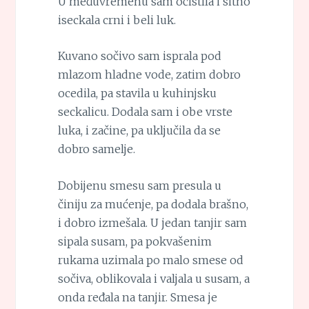
U međuvremenu sam očistila i sitno
iseckala crni i beli luk.
Kuvano sočivo sam isprala pod
mlazom hladne vode, zatim dobro
ocedila, pa stavila u kuhinjsku
seckalicu. Dodala sam i obe vrste
luka, i začine, pa uključila da se
dobro samelje.
Dobijenu smesu sam presula u
činiju za mućenje, pa dodala brašno,
i dobro izmešala. U jedan tanjir sam
sipala susam, pa pokvašenim
rukama uzimala po malo smese od
sočiva, oblikovala i valjala u susam, a
onda ređala na tanjir. Smesa je