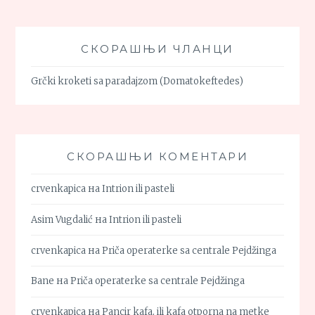
СКОРАШЊИ ЧЛАНЦИ
Grčki kroketi sa paradajzom (Domatokeftedes)
СКОРАШЊИ КОМЕНТАРИ
crvenkapica
на
Intrion ili pasteli
Asim Vugdalić
на
Intrion ili pasteli
crvenkapica
на
Priča operaterke sa centrale Pejdžinga
Bane
на
Priča operaterke sa centrale Pejdžinga
crvenkapica
на
Pancir kafa, ili kafa otporna na metke