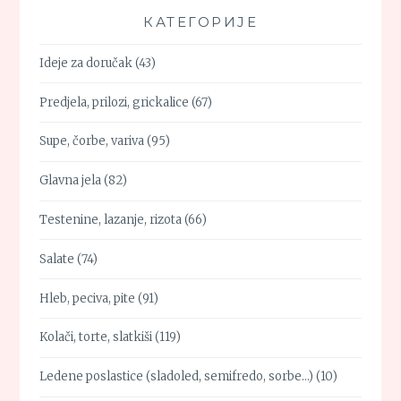
КАТЕГОРИЈЕ
Ideje za doručak
(43)
Predjela, prilozi, grickalice
(67)
Supe, čorbe, variva
(95)
Glavna jela
(82)
Testenine, lazanje, rizota
(66)
Salate
(74)
Hleb, peciva, pite
(91)
Kolači, torte, slatkiši
(119)
Ledene poslastice (sladoled, semifredo, sorbe…)
(10)