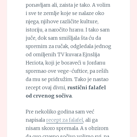
ponavljam ali, zaista je tako. A volim
i sve te zemlje koje se nalaze oko
njega, njihove različite kulture,
istoriju, a naročito hranu. I tako sam
juče, dok sam smišljala šta ću da
spremim za ručak, odgledala jednog
od omiljenih TV kuvara Ejnslija
Heriota, koji je boraveći u Jordanu
spremao ove vege-ćuftice, pa reših
da mu se pridružim. Tako je nastao
recept ovaj divni,
rustični falafel
od crvenog sočiva
.
Pre nekoliko godina sam već
napisala
recept za falafel
, ali ga
nisam skoro spremala. A s obzirom
da ovo crveno sočivo volimo svi, pa