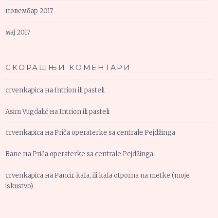
новембар 2017
мај 2017
СКОРАШЊИ КОМЕНТАРИ
crvenkapica
на
Intrion ili pasteli
Asim Vugdalić
на
Intrion ili pasteli
crvenkapica
на
Priča operaterke sa centrale Pejdžinga
Bane
на
Priča operaterke sa centrale Pejdžinga
crvenkapica
на
Pancir kafa, ili kafa otporna na metke (moje
iskustvo)