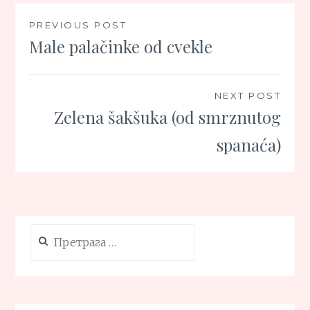
Кретање
PREVIOUS POST
Male palačinke od cvekle
чланка
NEXT POST
Zelena šakšuka (od smrznutog
spanaća)
Претрага
за: