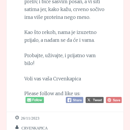
preliv, i biće sasvim posan, a vi siti
satima jer, kako kažu, crveno sočivo
ima više proteina nego meso.
Kao što rekoh, nama je izuzetno
prijalo, a nadam se da će i vama.
Probajte, uživajte, i prijatno vam
bilo!
Voli vas vaša Crvenkapica
Please follow and like us:
26/11/2023
CRVENKAPICA