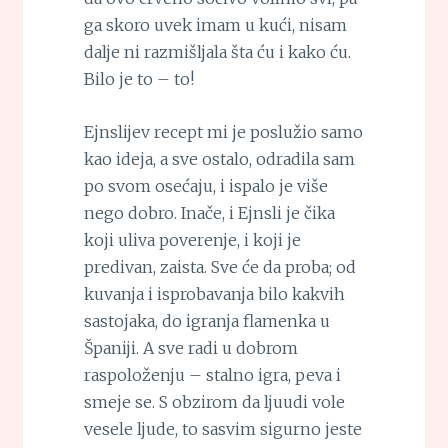
ga skoro uvek imam u kući, nisam
dalje ni razmišljala šta ću i kako ću.
Bilo je to – to!
Ejnslijev recept mi je poslužio samo
kao ideja, a sve ostalo, odradila sam
po svom osećaju, i ispalo je više
nego dobro. Inače, i Ejnsli je čika
koji uliva poverenje, i koji je
predivan, zaista. Sve će da proba; od
kuvanja i isprobavanja bilo kakvih
sastojaka, do igranja flamenka u
Španiji. A sve radi u dobrom
raspoloženju – stalno igra, peva i
smeje se. S obzirom da ljuudi vole
vesele ljude, to sasvim sigurno jeste