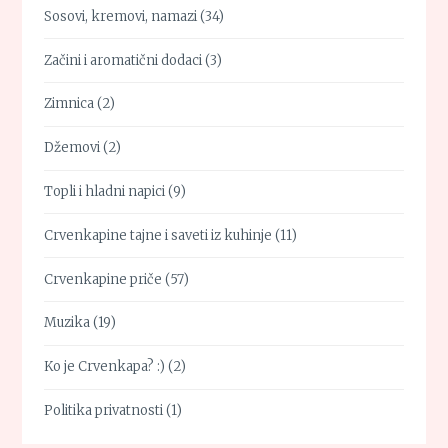
Sosovi, kremovi, namazi
(34)
Začini i aromatični dodaci
(3)
Zimnica
(2)
Džemovi
(2)
Topli i hladni napici
(9)
Crvenkapine tajne i saveti iz kuhinje
(11)
Crvenkapine priče
(57)
Muzika
(19)
Ko je Crvenkapa? :)
(2)
Politika privatnosti
(1)