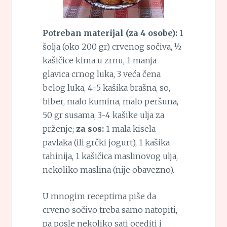
Potreban materijal (za 4 osobe):
1
šolja (oko 200 gr) crvenog sočiva, ½
kašičice kima u zrnu, 1 manja
glavica crnog luka, 3 veća čena
belog luka, 4-5 kašika brašna, so,
biber, malo kumina, malo peršuna,
50 gr susama, 3-4 kašike ulja za
prženje;
za sos:
1 mala kisela
pavlaka (ili grčki jogurt), 1 kašika
tahinija, 1 kašičica maslinovog ulja,
nekoliko maslina (nije obavezno).
U mnogim receptima piše da
crveno sočivo treba samo natopiti,
pa posle nekoliko sati ocediti i