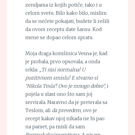
zemljama iz kojih potiče, tako i u
celom svetu. Bilo kako bilo, mislim
da se nećete pokajati, budete li rešili
da ovom receptu date šansu. Kod
mene se dopao celom spratu.
Moja draga komšinica Vesna je, kad
je probala, prvo opsovala, a onda
rekla:
„Ti nisi normalna! U
pozitivnom smislu! E stvarno si
‘Nikola Tesla’! Ovo je mnogo dobro“,
i
pojela u slast ono što sam joj
servirala. Naravno da je preterala sa
Teslom, ali
da prevedem
, ovo je
recept kakav njoj nikada ne bi pao
na pamet, pa misli da sam
Bogznakako
inventivna. A nisam,