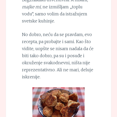
majke mi
, ne izmišljam „toplu
vodu“, samo volim da istražujem
svetske kuhinje.
No dobro, neću da se pravdam, evo
recepta, pa probajte i sami. Kao što
vidite, uopšte se nisam nadala da će
biti tako dobro, pa su i posuđe i
okruženje svakodnevni, ništa nije
reprezentativno. Ali ne mari, deluje
iskrenije.