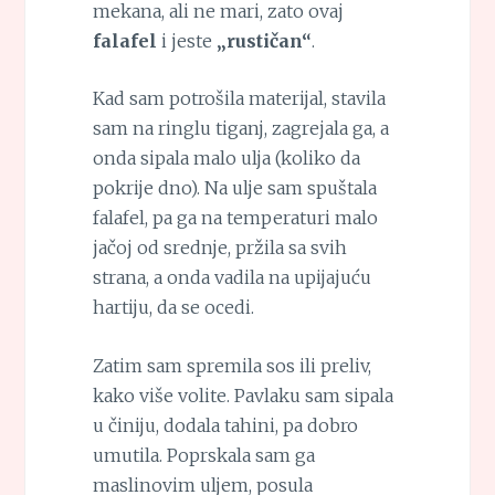
mekana, ali ne mari, zato ovaj
falafel
i jeste
„rustičan“
.
Kad sam potrošila materijal, stavila
sam na ringlu tiganj, zagrejala ga, a
onda sipala malo ulja (koliko da
pokrije dno). Na ulje sam spuštala
falafel, pa ga na temperaturi malo
jačoj od srednje, pržila sa svih
strana, a onda vadila na upijajuću
hartiju, da se ocedi.
Zatim sam spremila sos ili preliv,
kako više volite. Pavlaku sam sipala
u činiju, dodala tahini, pa dobro
umutila. Poprskala sam ga
maslinovim uljem, posula