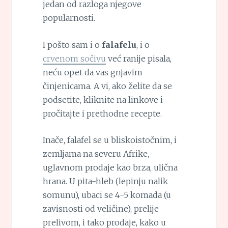
jedan od razloga njegove
popularnosti.
I pošto sam i o
falafelu
, i o
crvenom sočivu
već ranije pisala,
neću opet da vas gnjavim
činjenicama. A vi, ako želite da se
podsetite, kliknite na linkove i
pročitajte i prethodne recepte.
Inače, falafel se u bliskoistočnim, i
zemljama na severu Afrike,
uglavnom prodaje kao brza, ulična
hrana. U pita-hleb (lepinju nalik
somunu), ubaci se 4-5 komada (u
zavisnosti od veličine), prelije
prelivom, i tako prodaje, kako u