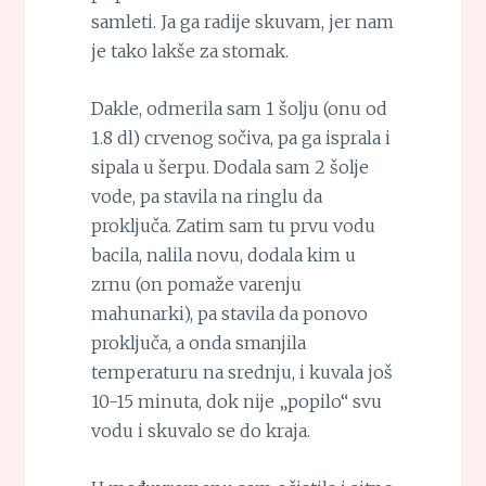
samleti. Ja ga radije skuvam, jer nam
je tako lakše za stomak.
Dakle, odmerila sam 1 šolju (onu od
1.8 dl) crvenog sočiva, pa ga isprala i
sipala u šerpu. Dodala sam 2 šolje
vode, pa stavila na ringlu da
proključa. Zatim sam tu prvu vodu
bacila, nalila novu, dodala kim u
zrnu (on pomaže varenju
mahunarki), pa stavila da ponovo
proključa, a onda smanjila
temperaturu na srednju, i kuvala još
10-15 minuta, dok nije „popilo“ svu
vodu i skuvalo se do kraja.