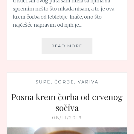
u kući. Ali ovog puta sam htela sa njima da
spremim nešto što nikada nisam, a to je ova
krem čorba od leblebije. Inače, ono što
najčešće napravim od njih je…
KREM
READ MORE
ČORBA
OD
LEBLEBIJE
—
SUPE, ČORBE, VARIVA
—
Posna krem čorba od crvenog
sočiva
08/11/2019