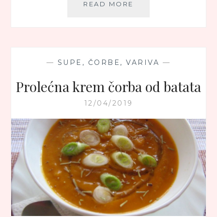
POSNA
READ MORE
KREM
ČORBA
OD
CRVENOG
SOČIVA
—
SUPE, ČORBE, VARIVA
—
Prolećna krem čorba od batata
12/04/2019