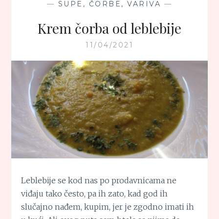
—
SUPE, ČORBE, VARIVA
—
Krem čorba od leblebije
11/04/2021
Leblebije se kod nas po prodavnicama ne
viđaju tako često, pa ih zato, kad god ih
slučajno nađem, kupim, jer je zgodno imati ih