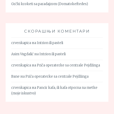
Grčki kroketi sa paradajzom (Domatokeftedes)
СКОРАШЊИ КОМЕНТАРИ
crvenkapica
на
Intrion ili pasteli
Asim Vugdalić
на
Intrion ili pasteli
crvenkapica
на
Priča operaterke sa centrale Pejdžinga
Bane
на
Priča operaterke sa centrale Pejdžinga
crvenkapica
на
Pancir kafa, ili kafa otporna na metke
(moje iskustvo)