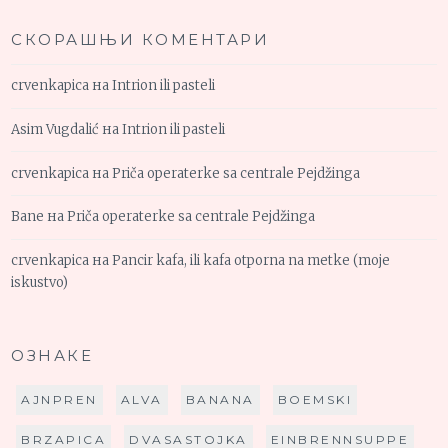
СКОРАШЊИ КОМЕНТАРИ
crvenkapica
на
Intrion ili pasteli
Asim Vugdalić
на
Intrion ili pasteli
crvenkapica
на
Priča operaterke sa centrale Pejdžinga
Bane
на
Priča operaterke sa centrale Pejdžinga
crvenkapica
на
Pancir kafa, ili kafa otporna na metke (moje
iskustvo)
ОЗНАКЕ
AJNPREN
ALVA
BANANA
BOEMSKI
BRZAPICA
DVASASTOJKA
EINBRENNSUPPE