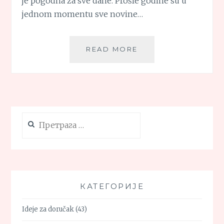
je pogodna za sve dane. Prošle godine su u
jednom momentu sve novine…
HIPOKRATOVA
READ MORE
ČORBA
(POSNA)
Претрага
за:
КАТЕГОРИЈЕ
Ideje za doručak
(43)