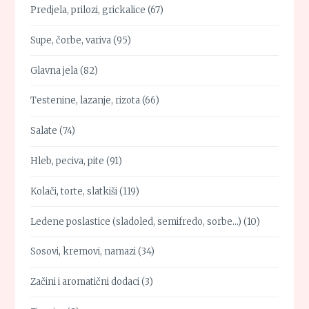
Predjela, prilozi, grickalice
(67)
Supe, čorbe, variva
(95)
Glavna jela
(82)
Testenine, lazanje, rizota
(66)
Salate
(74)
Hleb, peciva, pite
(91)
Kolači, torte, slatkiši
(119)
Ledene poslastice (sladoled, semifredo, sorbe…)
(10)
Sosovi, kremovi, namazi
(34)
Začini i aromatični dodaci
(3)