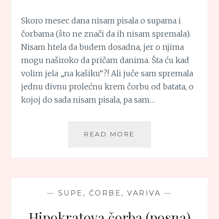
Skoro mesec dana nisam pisala o supama i
čorbama (što ne znači da ih nisam spremala).
Nisam htela da budem dosadna, jer o njima
mogu naširoko da pričam danima. Šta ću kad
volim jela „na kašiku“?! Ali juče sam spremala
jednu divnu prolećnu krem čorbu od batata, o
kojoj do sada nisam pisala, pa sam…
PROLEĆNA
READ MORE
KREM
ČORBA
OD
BATATA
—
SUPE, ČORBE, VARIVA
—
Hipokratova čorba (posna)