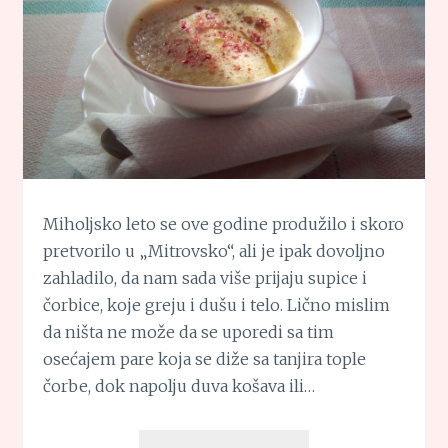
Miholjsko leto se ove godine produžilo i skoro
pretvorilo u „Mitrovsko“, ali je ipak dovoljno
zahladilo, da nam sada više prijaju supice i
čorbice, koje greju i dušu i telo. Lično mislim
da ništa ne može da se uporedi sa tim
osećajem pare koja se diže sa tanjira tople
čorbe, dok napolju duva košava ili…