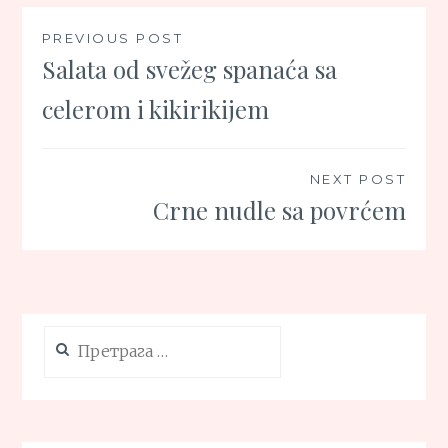
Кретање
PREVIOUS POST
Salata od svežeg spanaća sa
чланка
celerom i kikirikijem
NEXT POST
Crne nudle sa povrćem
Претрага
за: