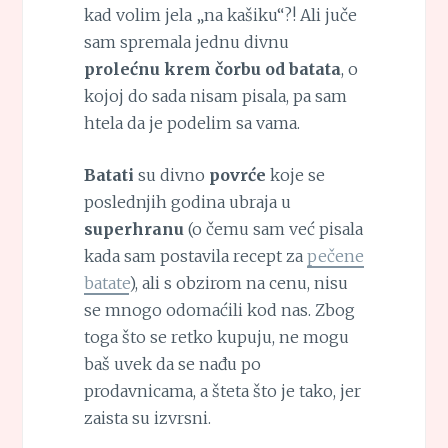
kad volim jela „na kašiku“?! Ali juče
sam spremala jednu divnu
prolećnu krem čorbu od batata
, o
kojoj do sada nisam pisala, pa sam
htela da je podelim sa vama.
Batati
su divno
povrće
koje se
poslednjih godina ubraja u
superhranu
(o čemu sam već pisala
kada sam postavila recept za
pečene
batate
), ali s obzirom na cenu, nisu
se mnogo odomaćili kod nas. Zbog
toga što se retko kupuju, ne mogu
baš uvek da se nađu po
prodavnicama, a šteta što je tako, jer
zaista su izvrsni.