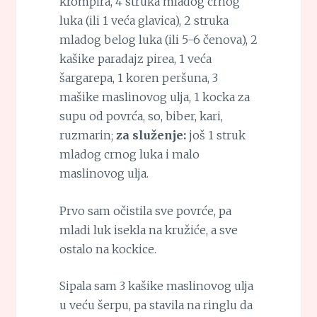
krompira, 4 struka mladog crnog
luka (ili 1 veća glavica), 2 struka
mladog belog luka (ili 5-6 čenova), 2
kašike paradajz pirea, 1 veća
šargarepa, 1 koren peršuna, 3
mašike maslinovog ulja, 1 kocka za
supu od povrća, so, biber, kari,
ruzmarin;
za služenje:
još 1 struk
mladog crnog luka i malo
maslinovog ulja.
Prvo sam očistila sve povrće, pa
mladi luk isekla na kružiće, a sve
ostalo na kockice.
Sipala sam 3 kašike maslinovog ulja
u veću šerpu, pa stavila na ringlu da