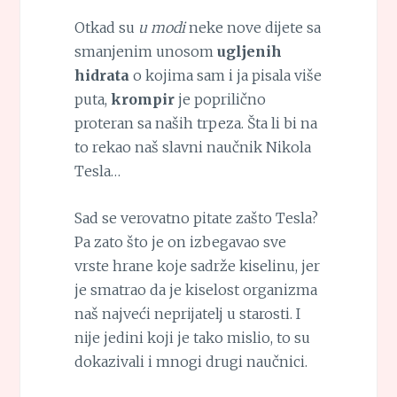
Otkad su
u modi
neke nove dijete sa
smanjenim unosom
ugljenih
hidrata
o kojima sam i ja pisala više
puta,
krompir
je poprilično
proteran sa naših trpeza. Šta li bi na
to rekao naš slavni naučnik Nikola
Tesla…
Sad se verovatno pitate zašto Tesla?
Pa zato što je on izbegavao sve
vrste hrane koje sadrže kiselinu, jer
je smatrao da je kiselost organizma
naš najveći neprijatelj u starosti. I
nije jedini koji je tako mislio, to su
dokazivali i mnogi drugi naučnici.