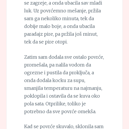
se zagreje, a onda ubacila sav mladi
luk. Uz povrćemno mešanje, pržila
sam ga nekoliko minuta, tek da
dobije malo boje, a onda ubacila
paradajz pire, pa pržila još minut,
tek da se pire otopi.
Zatim sam dodala sve ostalo povrće,
promešala, pa nalila vodom da
ogrezne i pustila da proključa, a
onda dodala kocku za supu,
smanjila temperaturu na najmanju,
poklopila i ostavila da se kuva oko
pola sata. Otprilike, toliko je
potrebno da sve povrće omekša.
Kad se povrće skuvalo, sklonila sam