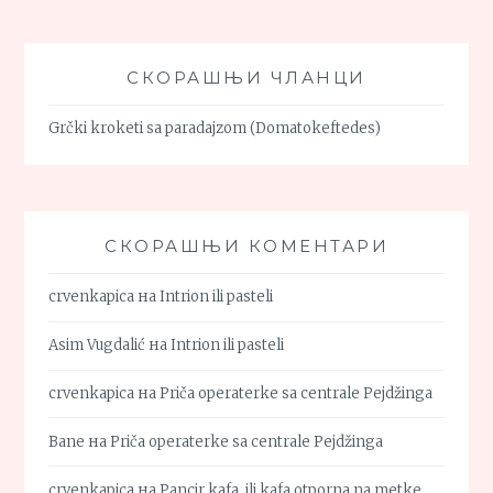
СКОРАШЊИ ЧЛАНЦИ
Grčki kroketi sa paradajzom (Domatokeftedes)
СКОРАШЊИ КОМЕНТАРИ
crvenkapica
на
Intrion ili pasteli
Asim Vugdalić
на
Intrion ili pasteli
crvenkapica
на
Priča operaterke sa centrale Pejdžinga
Bane
на
Priča operaterke sa centrale Pejdžinga
crvenkapica
на
Pancir kafa, ili kafa otporna na metke