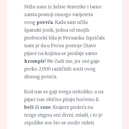
Stižu nam iz Južne Amerike i tamo
zaista postoji mnogo varijeteta
ovog
povrća
. Kada sam učila
španski jezik, jedna od mojih
profesorki bila je Peruanka. Ispričala
nam je da u Peruu postoje čitave
pijace na kojima se prodaje samo
krompir
! Ne čudi me, jer oni gaje
preko 2.000 različitih sorti ovog
divnog povrća.
Kod nas se gaji svega nekoliko, a na
pijaci nas obično pitaju hoćemo li
beli
ili
roze
. Krajem proleća na
tezge stignu oni divni, mladi, i to je
otprilike sve što se može videti.