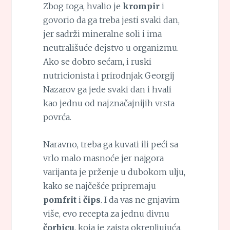
Zbog toga, hvalio je
krompir
i
govorio da ga treba jesti svaki dan,
jer sadrži mineralne soli i ima
neutrališuće dejstvo u organizmu.
Ako se dobro sećam, i ruski
nutricionista i prirodnjak Georgij
Nazarov ga jede svaki dan i hvali
kao jednu od najznačajnijih vrsta
povrća.
Naravno, treba ga kuvati ili peći sa
vrlo malo masnoće jer najgora
varijanta je prženje u dubokom ulju,
kako se najčešće pripremaju
pomfrit
i
čips
. I da vas ne gnjavim
više, evo recepta za jednu divnu
čorbicu
, koja je zaista okrepljujuća,