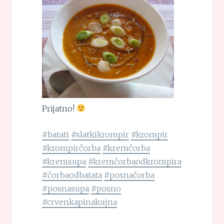
Prijatno!
#batati
#slatkikrompir
#krompir
#krompirčorba
#kremčorba
#kremsupa
#kremčorbaodkrompira
#čorbaodbatata
#posnačorba
#posnasupa
#posno
#crvenkapinakujna