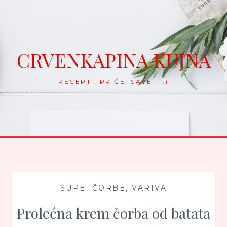
Skip
to
content
CRVENKAPINA KUJNA
RECEPTI, PRIČE, SAVETI :)
—
SUPE, ČORBE, VARIVA
—
Prolećna krem čorba od batata