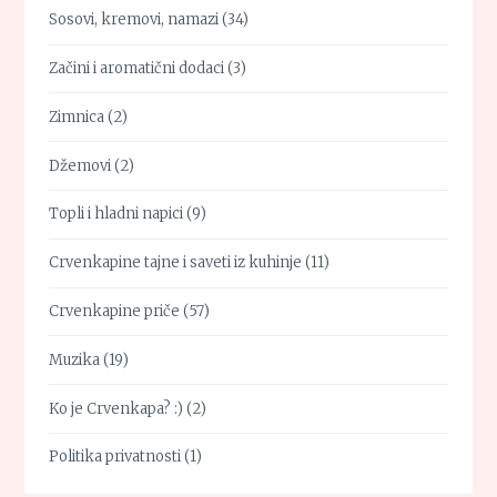
Sosovi, kremovi, namazi
(34)
Začini i aromatični dodaci
(3)
Zimnica
(2)
Džemovi
(2)
Topli i hladni napici
(9)
Crvenkapine tajne i saveti iz kuhinje
(11)
Crvenkapine priče
(57)
Muzika
(19)
Ko je Crvenkapa? :)
(2)
Politika privatnosti
(1)