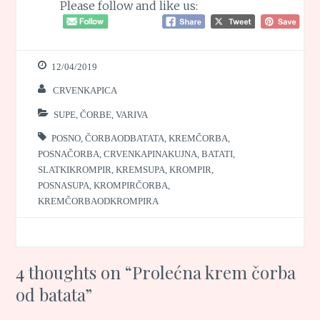
Please follow and like us:
12/04/2019
CRVENKAPICA
SUPE, ČORBE, VARIVA
POSNO
,
ČORBAODBATATA
,
KREMČORBA
,
POSNAČORBA
,
CRVENKAPINAKUJNA
,
BATATI
,
SLATKIKROMPIR
,
KREMSUPA
,
KROMPIR
,
POSNASUPA
,
KROMPIRČORBA
,
KREMČORBAODKROMPIRA
4 thoughts on “
Prolećna krem čorba
od batata
”