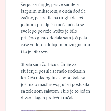
šerpu sa ringle, pa sve samlela
štapnim mikserom, a onda dodala
začine, pa vratila na ringlu da još
jednom proključa, mešajući da se
sve lepo poveže. Pošto je bilo
prilično gusto, dodala sam još pola
čaše vode, da dobijem pravu gustinu
i to je bilo sve.
Sipala sam čorbicu u činije za
služenje, posula sa malo seckanih
kružića mladog luka, poprskala sa
još malo maslinovog ulja i poslužila
sa zelenom salatom. I bio je to jedan
divan i lagan prolećni ručak.