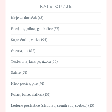
КАТЕГОРИЈЕ
Ideje za doručak
(43)
Predjela, prilozi, grickalice
(67)
Supe, čorbe, variva
(95)
Glavna jela
(82)
Testenine, lazanje, rizota
(66)
Salate
(74)
Hleb, peciva, pite
(91)
Kolači, torte, slatkiši
(119)
Ledene poslastice (sladoled, semifredo, sorbe…)
(10)