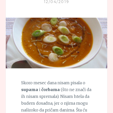
12/04/2019
Skoro mesec dana nisam pisala o
supama
i
čorbama
(što ne znači da
ih nisam spremala). Nisam htela da
budem dosadna, jer o njima mogu
naširoko da pričam danima. Šta ću