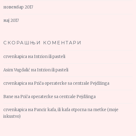
новембар 2017
мај 2017
СКОРАШЊИ КОМЕНТАРИ
crvenkapica
на
Intrion ili pasteli
Asim Vugdalić
на
Intrion ili pasteli
crvenkapica
на
Priča operaterke sa centrale Pejdžinga
Bane
на
Priča operaterke sa centrale Pejdžinga
crvenkapica
на
Pancir kafa, ili kafa otporna na metke (moje
iskustvo)