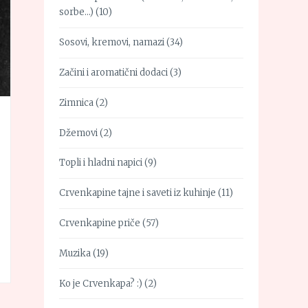
sorbe…)
(10)
Sosovi, kremovi, namazi
(34)
Začini i aromatični dodaci
(3)
Zimnica
(2)
Džemovi
(2)
Topli i hladni napici
(9)
Crvenkapine tajne i saveti iz kuhinje
(11)
Crvenkapine priče
(57)
Muzika
(19)
Ko je Crvenkapa? :)
(2)