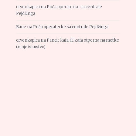
crvenkapica
на
Priča operaterke sa centrale
Pejdžinga
Bane
на
Priča operaterke sa centrale Pejdžinga
crvenkapica
на
Pancir kafa, ili kafa otporna na metke
(moje iskustvo)