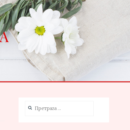
NA
Претрага
за: