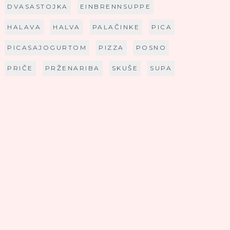
DVASASTOJKA
EINBRENNSUPPE
HALAVA
HALVA
PALAČINKE
PICA
PICASAJOGURTOM
PIZZA
POSNO
PRIČE
PRŽENARIBA
SKUŠE
SUPA