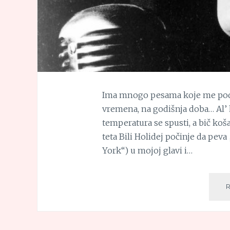
Ima mnogo pesama koje me pods
vremena, na godišnja doba… Al’ k
temperatura se spusti, a bič koš
teta Bili Holidej počinje da pe
York“) u mojoj glavi i…