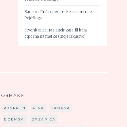
Bane
на
Priča operaterke sa centrale
Pejdžinga
crvenkapica
на
Pancir kafa, ili kafa
otporna na metke (moje iskustvo)
ОЗНАКЕ
AJNPREN
ALVA
BANANA
BOEMSKI
BRZAPICA