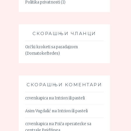
Politika privatnosti
(1)
СКОРАШЊИ ЧЛАНЦИ
Grčki kroketi sa paradajzom
(Domatokeftedes)
СКОРАШЊИ КОМЕНТАРИ
crvenkapica
на
Intrion ili pasteli
Asim Vugdalić
на
Intrion ili pasteli
crvenkapica
на
Priča operaterke sa
centrale Pejdžinga