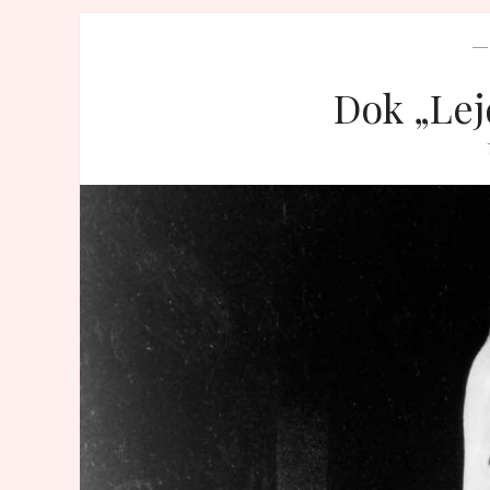
Dok „Lej