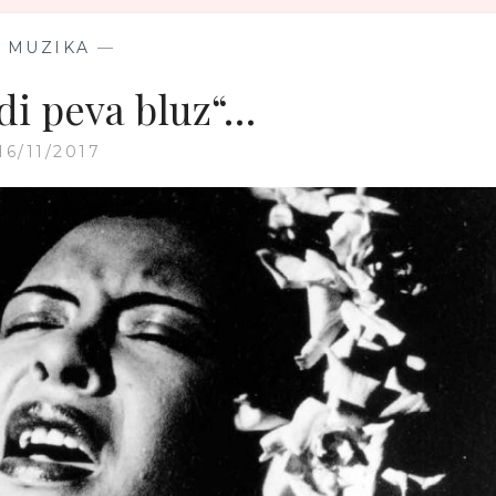
—
MUZIKA
—
di peva bluz“…
16/11/2017