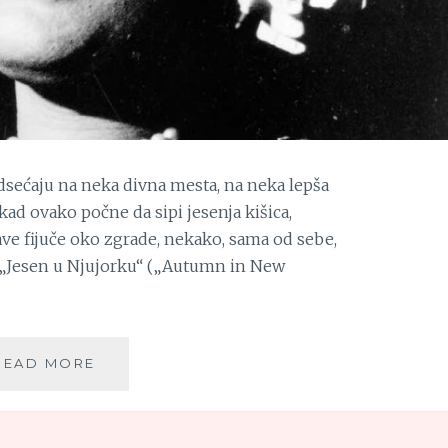
ećaju na neka divna mesta, na neka lepša
ad ovako počne da sipi jesenja kišica,
ave fijuče oko zgrade, nekako, sama od sebe,
va „Jesen u Njujorku“ („Autumn in New
DOK
READ MORE
„LEJDI
PEVA
BLUZ“…