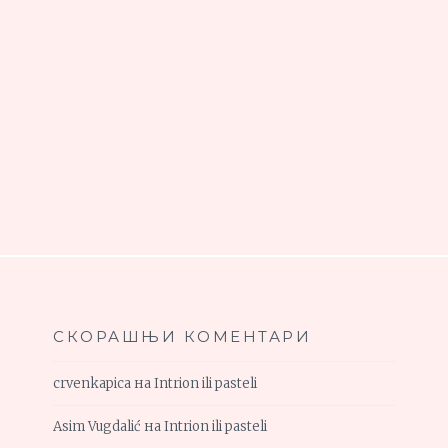
СКОРАШЊИ КОМЕНТАРИ
crvenkapica
на
Intrion ili pasteli
Asim Vugdalić
на
Intrion ili pasteli