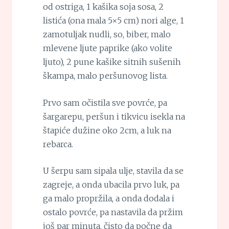
od ostriga, 1 kašika soja sosa, 2
listića (ona mala 5×5 cm) nori alge, 1
zamotuljak nudli, so, biber, malo
mlevene ljute paprike (ako volite
ljuto), 2 pune kašike sitnih sušenih
škampa, malo peršunovog lista.
Prvo sam očistila sve povrće, pa
šargarepu, peršun i tikvicu isekla na
štapiće dužine oko 2cm, a luk na
rebarca.
U šerpu sam sipala ulje, stavila da se
zagreje, a onda ubacila prvo luk, pa
ga malo propržila, a onda dodala i
ostalo povrće, pa nastavila da pržim
još par minuta, čisto da počne da