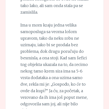
tako lako, ali sam onda stala pa se
zamislila.
Ima u mom kraju jedna velika
samoposluga sa veoma lošom
upravom, tako da neku robu ne
uzimaju, iako bi se prodala bez
problema, dok drugu poručuju do
besmisla, a ona stoji. Kad sam šefici
tog objekta ukazala na to, da recimo
nekog tamo krem sira ima sa 5-6
vrsta dodataka a ona uzima samo
dve, rekla mi je: „Gospođo, ko će to
ovde da kupi?“ Ja ću, za početak, a
verovano da ih ima još poput mene,
odgovorila sam joj, ali nije bilo