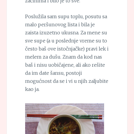
začinima i bilo je to sve.
Poslužila sam supu toplu, posutu sa
malo peršunovog lista i bila je
zaista izuzetno ukusna. Za mene su
sve supe (a u poslednje vreme su to
često baš ove istočnjačke) pravi lek i
melem za dušu. Znam da kod nas
baš i nisu uobičajene, ali ako rešite
da im date šansu, postoji
mogućnost da se i vi u njih zaljubite
kao ja.