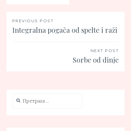
Кретање
PREVIOUS POST
Integralna pogača od spelte i raži
чланка
NEXT POST
Sorbe od dinje
Претрага
за: