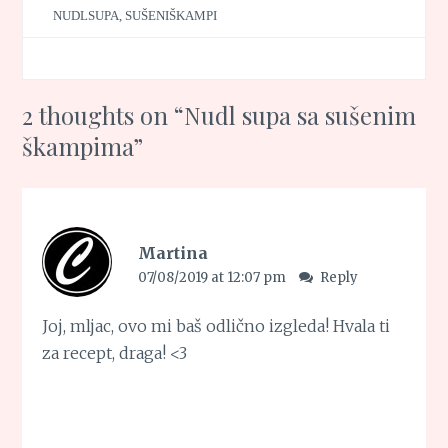
NUDLSUPA
,
SUŠENIŠKAMPI
2 thoughts on “
Nudl supa sa sušenim
škampima
”
Martina
07/08/2019 at 12:07 pm
Reply
Joj, mljac, ovo mi baš odlično izgleda! Hvala ti
za recept, draga! <3