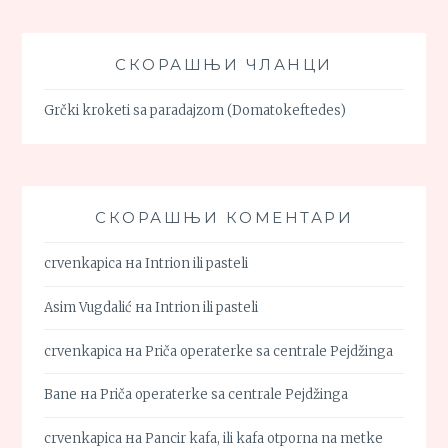
СКОРАШЊИ ЧЛАНЦИ
Grčki kroketi sa paradajzom (Domatokeftedes)
СКОРАШЊИ КОМЕНТАРИ
crvenkapica
на
Intrion ili pasteli
Asim Vugdalić
на
Intrion ili pasteli
crvenkapica
на
Priča operaterke sa centrale Pejdžinga
Bane
на
Priča operaterke sa centrale Pejdžinga
crvenkapica
на
Pancir kafa, ili kafa otporna na metke