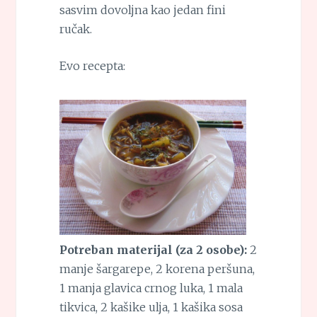
sasvim dovoljna kao jedan fini
ručak.
Evo recepta:
Potreban materijal (za 2 osobe):
2
manje šargarepe, 2 korena peršuna,
1 manja glavica crnog luka, 1 mala
tikvica, 2 kašike ulja, 1 kašika sosa