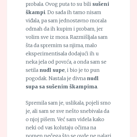
probala. Ovog puta to su bili
sušeni
škampi
. Do sada ih tamo nisam
viđala, pa sam jednostavno morala
odmah da ih kupim i probam, jer
volim sve iz mora. Razmišljala sam
šta da spremim sa njima, malo
eksperimentisala dodajući ih u
neka jela od povrća, a onda sam se
setila
nudl supe
, i bio je to pun
pogodak. Nastala je divna
nudl
supa sa sušenim škampima
.
Spremila sam je, uslikala, pojeli smo
je, ali sam se sve nešto snebivala da
o njoj pišem. Već sam videla kako
neki od vas kolutaju očima na
pomen nečega što se ovde ne nalazi