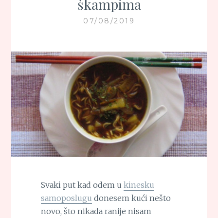
škampima
07/08/2019
Svaki put kad odem u
kinesku
samoposlugu
donesem kući nešto
novo, što nikada ranije nisam