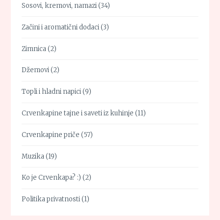
Sosovi, kremovi, namazi
(34)
Začini i aromatični dodaci
(3)
Zimnica
(2)
Džemovi
(2)
Topli i hladni napici
(9)
Crvenkapine tajne i saveti iz kuhinje
(11)
Crvenkapine priče
(57)
Muzika
(19)
Ko je Crvenkapa? :)
(2)
Politika privatnosti
(1)