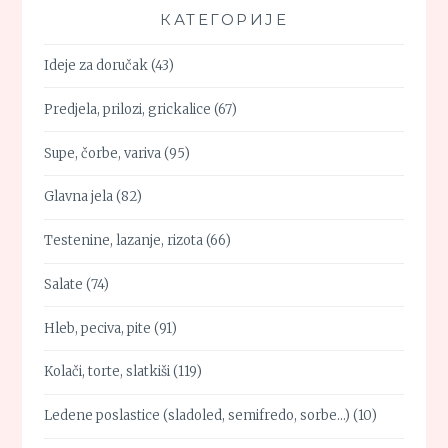
КАТЕГОРИЈЕ
Ideje za doručak
(43)
Predjela, prilozi, grickalice
(67)
Supe, čorbe, variva
(95)
Glavna jela
(82)
Testenine, lazanje, rizota
(66)
Salate
(74)
Hleb, peciva, pite
(91)
Kolači, torte, slatkiši
(119)
Ledene poslastice (sladoled, semifredo, sorbe…)
(10)