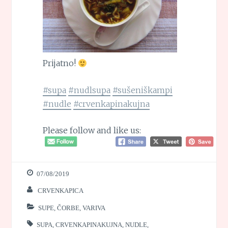
Prijatno!
#supa
#nudlsupa
#sušeniškampi
#nudle
#crvenkapinakujna
Please follow and like us:
07/08/2019
CRVENKAPICA
SUPE, ČORBE, VARIVA
SUPA
,
CRVENKAPINAKUJNA
,
NUDLE
,