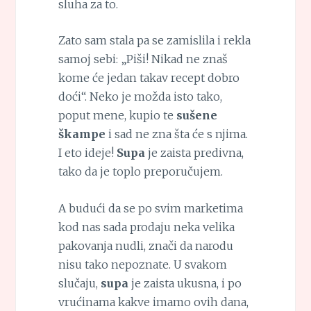
sluha za to.
Zato sam stala pa se zamislila i rekla
samoj sebi: „Piši! Nikad ne znaš
kome će jedan takav recept dobro
doći“. Neko je možda isto tako,
poput mene, kupio te
sušene
škampe
i sad ne zna šta će s njima.
I eto ideje!
Supa
je zaista predivna,
tako da je toplo preporučujem.
A budući da se po svim marketima
kod nas sada prodaju neka velika
pakovanja nudli, znači da narodu
nisu tako nepoznate. U svakom
slučaju,
supa
je zaista ukusna, i po
vrućinama kakve imamo ovih dana,