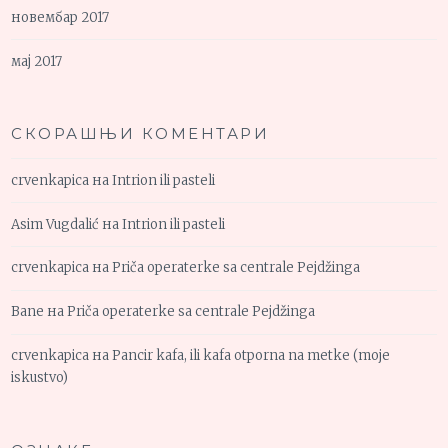
новембар 2017
мај 2017
СКОРАШЊИ КОМЕНТАРИ
crvenkapica
на
Intrion ili pasteli
Asim Vugdalić
на
Intrion ili pasteli
crvenkapica
на
Priča operaterke sa centrale Pejdžinga
Bane
на
Priča operaterke sa centrale Pejdžinga
crvenkapica
на
Pancir kafa, ili kafa otporna na metke (moje
iskustvo)