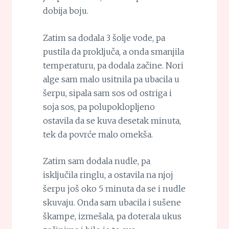
dobija boju.
Zatim sa dodala 3 šolje vode, pa
pustila da proključa, a onda smanjila
temperaturu, pa dodala začine. Nori
alge sam malo usitnila pa ubacila u
šerpu, sipala sam sos od ostriga i
soja sos, pa polupoklopljeno
ostavila da se kuva desetak minuta,
tek da povrće malo omekša.
Zatim sam dodala nudle, pa
isključila ringlu, a ostavila na njoj
šerpu još oko 5 minuta da se i nudle
skuvaju. Onda sam ubacila i sušene
škampe, izmešala, pa doterala ukus