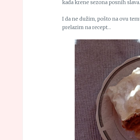
kada krene sezona posnih slava.
I da ne dužim, pošto na ovu te
prelazim na recept…