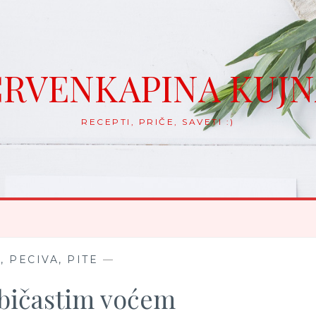
RVENKAPINA KUJ
RECEPTI, PRIČE, SAVETI :)
, PECIVA, PITE
—
običastim voćem