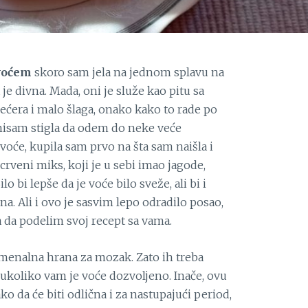
 voćem
skoro sam jela na jednom splavu na
a je divna. Mada, oni je služe kao pitu sa
ra i malo šlaga, onako kako to rade po
isam stigla da odem do neke veće
će, kupila sam prvo na šta sam naišla i
v. crveni miks, koji je u sebi imao jagode,
ilo bi lepše da je voće bilo sveže, ali bi i
a. Ali i ovo je sasvim lepo odradilo posao,
 da podelim svoj recept sa vama.
omenalna hrana za mozak. Zato ih treba
 ukoliko vam je voće dozvoljeno. Inače, ovu
tako da će biti odlična i za nastupajući period,