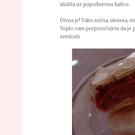
služila uz popodnevnu kaficu.
Divna je! Tako sočna, ukusna, mir
Toplo vam preporučujem da je pr
svetlosti.