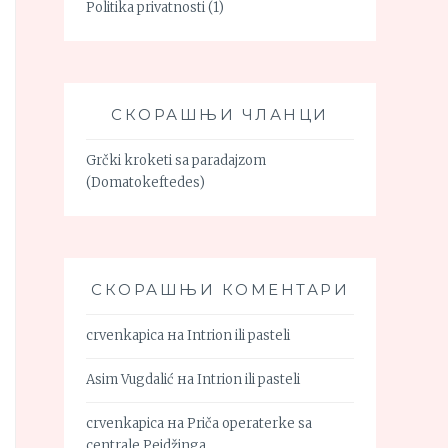
Politika privatnosti
(1)
СКОРАШЊИ ЧЛАНЦИ
Grčki kroketi sa paradajzom
(Domatokeftedes)
СКОРАШЊИ КОМЕНТАРИ
crvenkapica
на
Intrion ili pasteli
Asim Vugdalić
на
Intrion ili pasteli
crvenkapica
на
Priča operaterke sa
centrale Pejdžinga