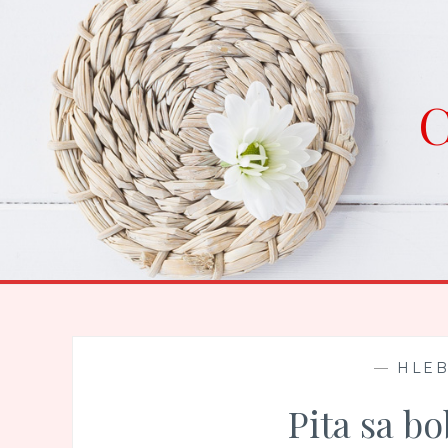
Skip
to
content
C
—
HLEB
Pita sa b