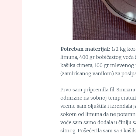
Potreban materijal:
1/2 kg kora
limuna, 400 gr bobičastog voća (
kašika cimeta, 100 gr mlevenog 
(zamirisanog vanilom) za posipa
Prvo sam pripremila fil. Smrznu
odmrzne na sobnoj temperaturi, z
vreme sam oljuštila i izrendala j
sokom od limuna da ne potamne, 
voće sam samo dodala u činiju sa
sitnog. Pošećerila sam sa 3 kaši