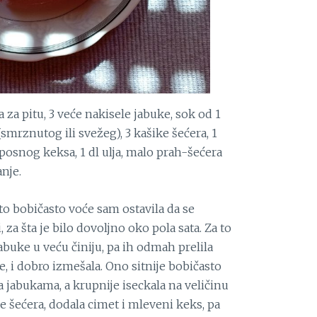
 za pitu, 3 veće nakisele jabuke, sok od 1
smrznutog ili svežeg), 3 kašike šećera, 1
posnog keksa, 1 dl ulja, malo prah-šećera
nje.
to bobičasto voće sam ostavila da se
a šta je bilo dovoljno oko pola sata. Za to
abuke u veću činiju, pa ih odmah prelila
i dobro izmešala. Ono sitnije bobičasto
 jabukama, a krupnije iseckala na veličinu
ke šećera, dodala cimet i mleveni keks, pa