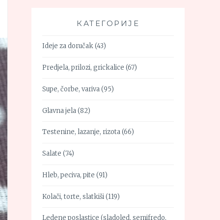
КАТЕГОРИЈЕ
Ideje za doručak
(43)
Predjela, prilozi, grickalice
(67)
Supe, čorbe, variva
(95)
Glavna jela
(82)
Testenine, lazanje, rizota
(66)
Salate
(74)
Hleb, peciva, pite
(91)
Kolači, torte, slatkiši
(119)
Ledene poslastice (sladoled, semifredo,