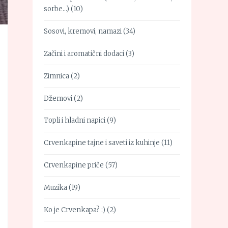
sorbe…)
(10)
Sosovi, kremovi, namazi
(34)
Začini i aromatični dodaci
(3)
Zimnica
(2)
Džemovi
(2)
Topli i hladni napici
(9)
Crvenkapine tajne i saveti iz kuhinje
(11)
Crvenkapine priče
(57)
Muzika
(19)
Ko je Crvenkapa? :)
(2)