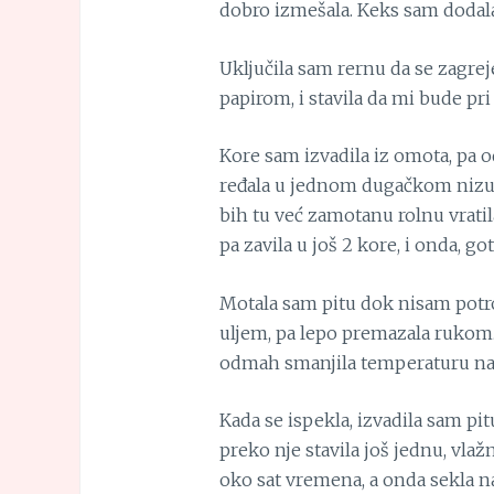
dobro izmešala. Keks sam dodala 
Uključila sam rernu da se zagrej
papirom, i stavila da mi bude pri 
Kore sam izvadila iz omota, pa o
ređala u jednom dugačkom nizu, 
bih tu već zamotanu rolnu vratil
pa zavila u još 2 kore, i onda, go
Motala sam pitu dok nisam potroš
uljem, pa lepo premazala rukom.
odmah smanjila temperaturu na 18
Kada se ispekla, izvadila sam pi
preko nje stavila još jednu, vlaž
oko sat vremena, a onda sekla na