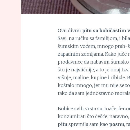
Ovu divnu
pitu sa bobičastim
Savi, na ručku sa familijom, i bil
šumskim voćem, mnogo prah-šeće
zapadnim zemljama. Kako juče n
prodavnice da nabavim šumsko vo
što je najsličnije, a to je onaj tz
višnje, maline, kupine i ribizle. B
koštalo mnogo, jer mu nije sezon
tako da sam jednostavno morala
Bobice svih vrsta su, inače, fen
konzumirati što češće, naravno,
pitu
spremila sam kao
posnu
, 