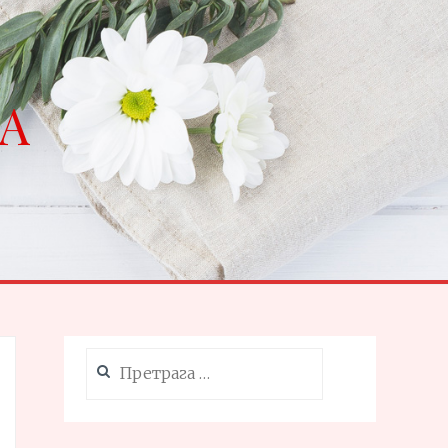
NA
Претрага
за: