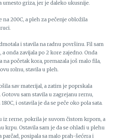
umesto griza, jer je daleko ukusnije.
e na 200C, a pleh za pečenje obložila
ruci.
dmotala i stavila na radnu površinu. Fil sam
a onda zavijala po 2 kore zajedno. Onda
a na početak kora, premazala još malo fila,
tovu rolnu, stavila u pleh.
ila sav materijal, a zatim je poprskala
 Gotovu sam stavila u zagrejanu rernu,
0C, i ostavila je da se peče oko pola sata.
tu iz rerne, pokrila je suvom čistom krpom, a
nu krpu. Ostavila sam je da se ohladi u plehu
 parčad, posipala sa malo prah-šećera i