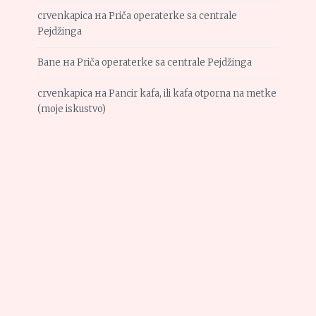
crvenkapica
на
Priča operaterke sa centrale
Pejdžinga
Bane
на
Priča operaterke sa centrale Pejdžinga
crvenkapica
на
Pancir kafa, ili kafa otporna na metke
(moje iskustvo)