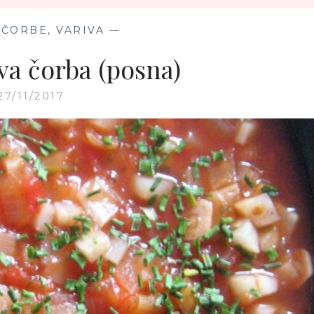
 ČORBE, VARIVA
—
va čorba (posna)
27/11/2017