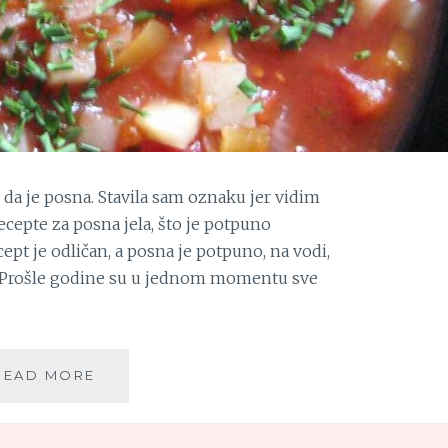
 da je posna. Stavila sam oznaku jer vidim
ecepte za posna jela, što je potpuno
cept je odličan, a posna je potpuno, na vodi,
. Prošle godine su u jednom momentu sve
HIPOKRATOVA
READ MORE
ČORBA
(POSNA)