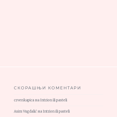
СКОРАШЊИ КОМЕНТАРИ
crvenkapica
на
Intrion ili pasteli
Asim Vugdalić
на
Intrion ili pasteli