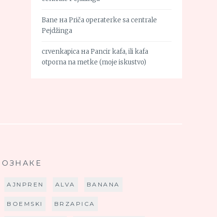
Bane
на
Priča operaterke sa centrale
Pejdžinga
crvenkapica
на
Pancir kafa, ili kafa
otporna na metke (moje iskustvo)
ОЗНАКЕ
AJNPREN
ALVA
BANANA
BOEMSKI
BRZAPICA