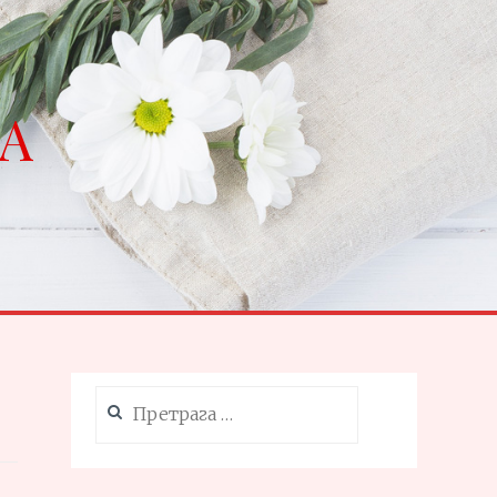
NA
Претрага
за: