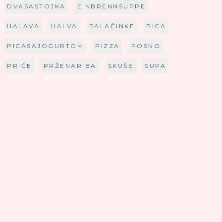
DVASASTOJKA
EINBRENNSUPPE
HALAVA
HALVA
PALAČINKE
PICA
PICASAJOGURTOM
PIZZA
POSNO
PRIČE
PRŽENARIBA
SKUŠE
SUPA