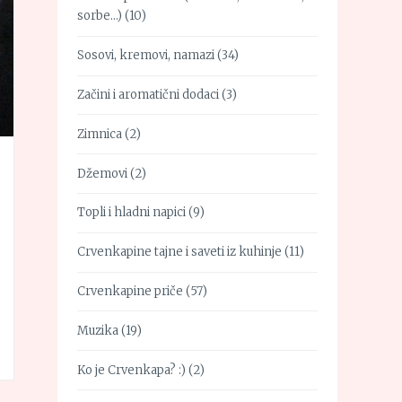
sorbe…)
(10)
Sosovi, kremovi, namazi
(34)
Začini i aromatični dodaci
(3)
Zimnica
(2)
Džemovi
(2)
Topli i hladni napici
(9)
Crvenkapine tajne i saveti iz kuhinje
(11)
Crvenkapine priče
(57)
Muzika
(19)
Ko je Crvenkapa? :)
(2)