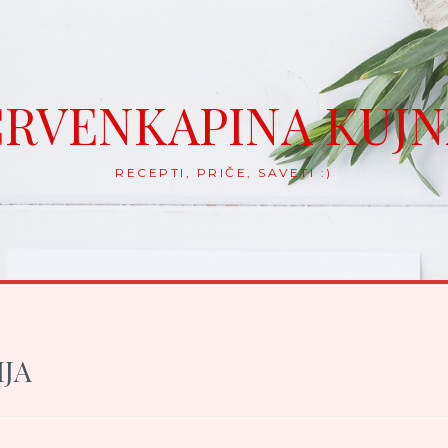
RVENKAPINA KUJ
RECEPTI, PRIČE, SAVETI :)
JA