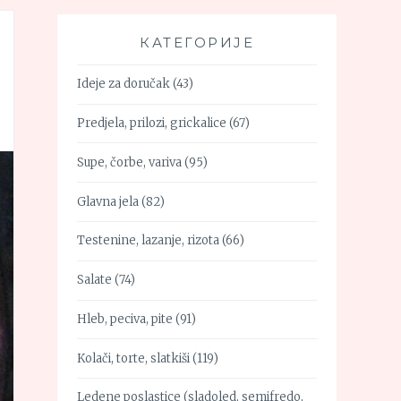
КАТЕГОРИЈЕ
Ideje za doručak
(43)
Predjela, prilozi, grickalice
(67)
Supe, čorbe, variva
(95)
Glavna jela
(82)
Testenine, lazanje, rizota
(66)
Salate
(74)
Hleb, peciva, pite
(91)
Kolači, torte, slatkiši
(119)
Ledene poslastice (sladoled, semifredo,