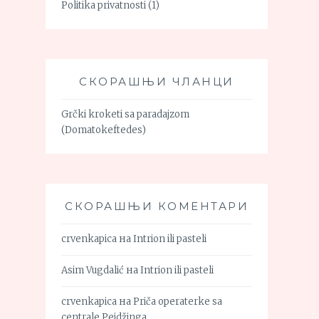
Politika privatnosti
(1)
СКОРАШЊИ ЧЛАНЦИ
Grčki kroketi sa paradajzom
(Domatokeftedes)
СКОРАШЊИ КОМЕНТАРИ
crvenkapica
на
Intrion ili pasteli
Asim Vugdalić
на
Intrion ili pasteli
crvenkapica
на
Priča operaterke sa
centrale Pejdžinga