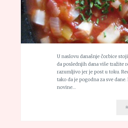
U naslovu današnje čorbice stoji
da poslednjih dana više tražite r
razumljivo jer je post u toku. Re
tako da je pogodna za sve dane
novine…