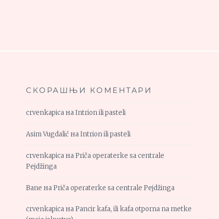
СКОРАШЊИ КОМЕНТАРИ
crvenkapica
на
Intrion ili pasteli
Asim Vugdalić
на
Intrion ili pasteli
crvenkapica
на
Priča operaterke sa centrale
Pejdžinga
Bane
на
Priča operaterke sa centrale Pejdžinga
crvenkapica
на
Pancir kafa, ili kafa otporna na metke