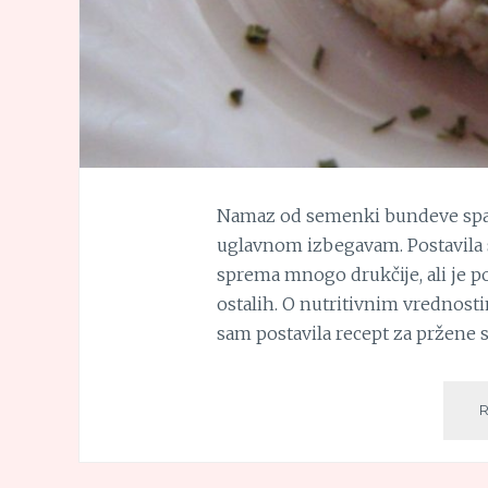
Namaz od semenki bundeve spada
uglavnom izbegavam. Postavila s
sprema mnogo drukčije, ali je p
ostalih. O nutritivnim vrednos
sam postavila recept za pržene 