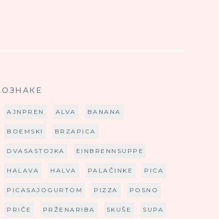
ОЗНАКЕ
AJNPREN
ALVA
BANANA
BOEMSKI
BRZAPICA
DVASASTOJKA
EINBRENNSUPPE
HALAVA
HALVA
PALAČINKE
PICA
PICASAJOGURTOM
PIZZA
POSNO
PRIČE
PRŽENARIBA
SKUŠE
SUPA