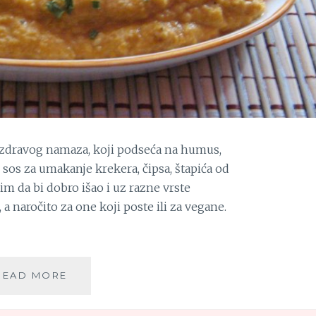
 zdravog namaza, koji podseća na humus,
 sos za umakanje krekera, čipsa, štapića od
lim da bi dobro išao i uz razne vrste
a naročito za one koji poste ili za vegane.
NAMAZ
READ MORE
OD
BUNDEVE