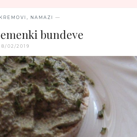
I
INDIJSKOG
ORAHA
 KREMOVI, NAMAZI
—
semenki bundeve
08/02/2019