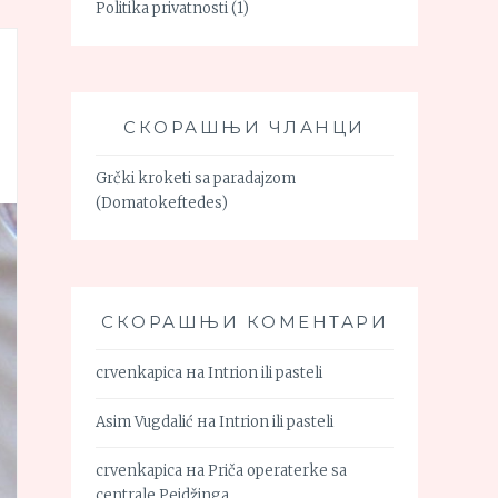
Politika privatnosti
(1)
СКОРАШЊИ ЧЛАНЦИ
Grčki kroketi sa paradajzom
(Domatokeftedes)
СКОРАШЊИ КОМЕНТАРИ
crvenkapica
на
Intrion ili pasteli
Asim Vugdalić
на
Intrion ili pasteli
crvenkapica
на
Priča operaterke sa
centrale Pejdžinga