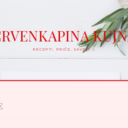
RVENKAPINA KUJ
RECEPTI, PRIČE, SAVETI :)
E