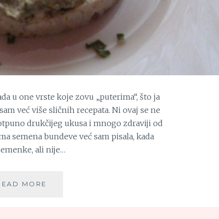
 u one vrste koje zovu „puterima“, što ja
am već više sličnih recepata. Ni ovaj se ne
otpuno drukčijeg ukusa i mnogo zdraviji od
tima semena bundeve već sam pisala, kada
semenke, ali nije…
NAMAZ
READ MORE
OD
SEMENKI
BUNDEVE