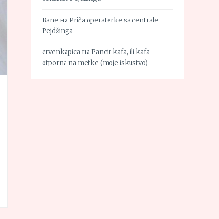
Bane
на
Priča operaterke sa centrale
Pejdžinga
crvenkapica
на
Pancir kafa, ili kafa
otporna na metke (moje iskustvo)