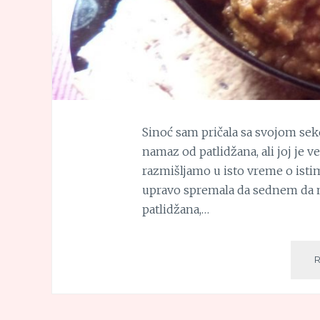
Sinoć sam pričala sa svojom sek
namaz od patlidžana, ali joj je 
razmišljamo u isto vreme o istim
upravo spremala da sednem da 
patlidžana,…