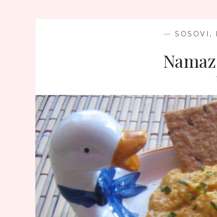
—
SOSOVI,
Namaz