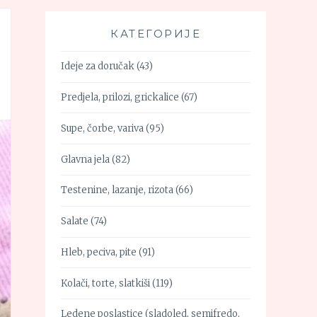
КАТЕГОРИЈЕ
Ideje za doručak
(43)
Predjela, prilozi, grickalice
(67)
Supe, čorbe, variva
(95)
Glavna jela
(82)
Testenine, lazanje, rizota
(66)
Salate
(74)
Hleb, peciva, pite
(91)
Kolači, torte, slatkiši
(119)
Ledene poslastice (sladoled, semifredo,