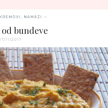
 KREMOVI, NAMAZI
—
 od bundeve
17/11/2017