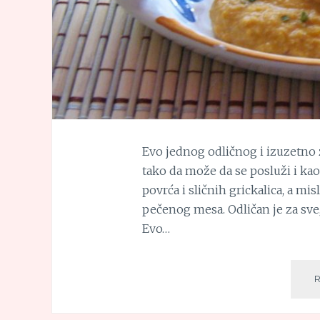
Evo jednog odličnog i izuzetno
tako da može da se posluži i kao
povrća i sličnih grickalica, a mis
pečenog mesa. Odličan je za sve, 
Evo…