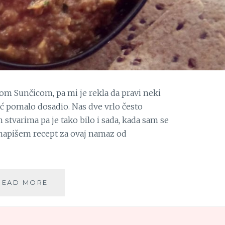
om Sunčicom, pa mi je rekla da pravi neki
već pomalo dosadio. Nas dve vrlo često
 stvarima pa je tako bilo i sada, kada sam se
napišem recept za ovaj namaz od
NAMAZ
READ MORE
OD
PATLIDŽANA,
BUNDEVE