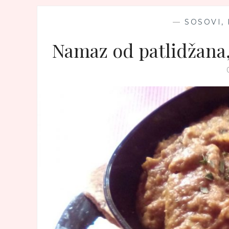
—
SOSOVI,
Namaz od patlidžana,