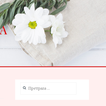
NA
Претрага
за: