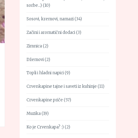
sorbe…)
(10)
Sosovi, kremovi, namazi
(34)
Začini i aromatični dodaci
(3)
Zimnica
(2)
Džemovi
(2)
Topli i hladni napici
(9)
Crvenkapine tajne i saveti iz kuhinje
(11)
Crvenkapine priče
(57)
Muzika
(19)
Ko je Crvenkapa? :)
(2)