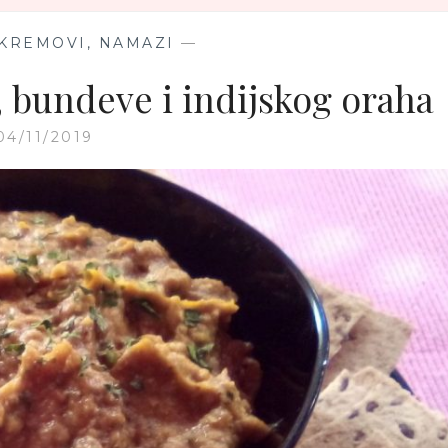
 KREMOVI, NAMAZI
—
 bundeve i indijskog oraha
04/11/2019