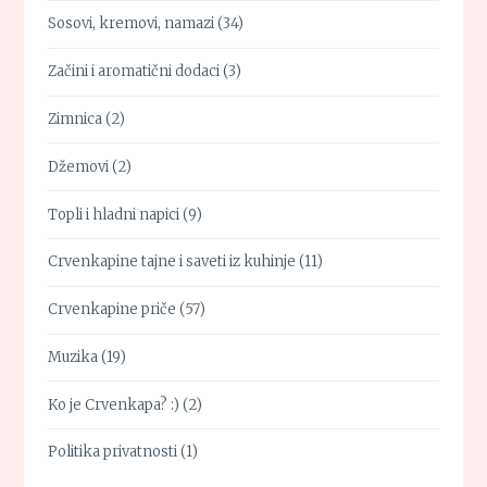
Sosovi, kremovi, namazi
(34)
Začini i aromatični dodaci
(3)
Zimnica
(2)
Džemovi
(2)
Topli i hladni napici
(9)
Crvenkapine tajne i saveti iz kuhinje
(11)
Crvenkapine priče
(57)
Muzika
(19)
Ko je Crvenkapa? :)
(2)
Politika privatnosti
(1)