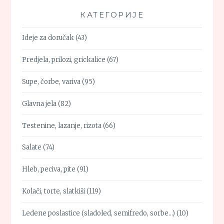
КАТЕГОРИЈЕ
Ideje za doručak
(43)
Predjela, prilozi, grickalice
(67)
Supe, čorbe, variva
(95)
Glavna jela
(82)
Testenine, lazanje, rizota
(66)
Salate
(74)
Hleb, peciva, pite
(91)
Kolači, torte, slatkiši
(119)
Ledene poslastice (sladoled, semifredo, sorbe…)
(10)