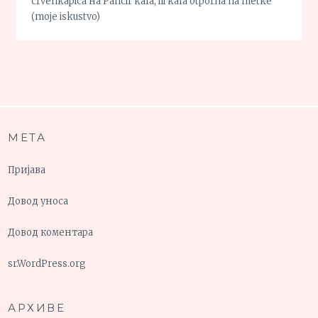
crvenkapica
на
Pancir kafa, ili kafa otporna na metke
(moje iskustvo)
МЕТА
Пријава
Довод уноса
Довод коментара
sr.WordPress.org
АРХИВЕ