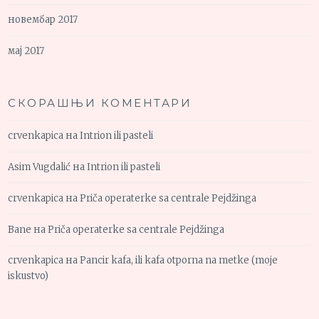
новембар 2017
мај 2017
СКОРАШЊИ КОМЕНТАРИ
crvenkapica
на
Intrion ili pasteli
Asim Vugdalić
на
Intrion ili pasteli
crvenkapica
на
Priča operaterke sa centrale Pejdžinga
Bane
на
Priča operaterke sa centrale Pejdžinga
crvenkapica
на
Pancir kafa, ili kafa otporna na metke (moje
iskustvo)