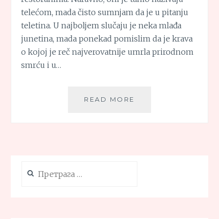
telećom, mada čisto sumnjam da je u pitanju
teletina. U najboljem slučaju je neka mlađa
junetina, mada ponekad pomislim da je krava
o kojoj je reč najverovatnije umrla prirodnom
smrću i u…
JUNEĆA
READ MORE
ČORBA
Претрага
за: