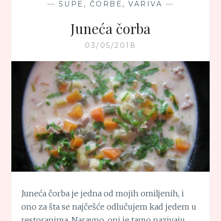
—
SUPE, ČORBE, VARIVA
—
Juneća čorba
03/05/2018
Juneća čorba je jedna od mojih omiljenih, i
ono za šta se najčešće odlučujem kad jedem u
restoranima. Naravno, oni je tamo nazivaju