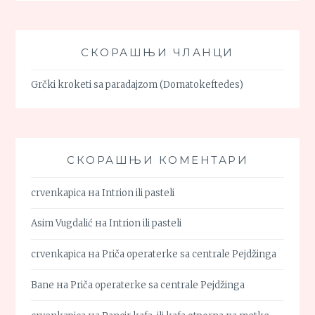
СКОРАШЊИ ЧЛАНЦИ
Grčki kroketi sa paradajzom (Domatokeftedes)
СКОРАШЊИ КОМЕНТАРИ
crvenkapica
на
Intrion ili pasteli
Asim Vugdalić
на
Intrion ili pasteli
crvenkapica
на
Priča operaterke sa centrale Pejdžinga
Bane
на
Priča operaterke sa centrale Pejdžinga