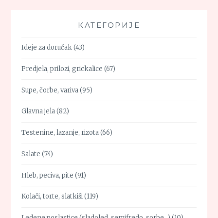
КАТЕГОРИЈЕ
Ideje za doručak
(43)
Predjela, prilozi, grickalice
(67)
Supe, čorbe, variva
(95)
Glavna jela
(82)
Testenine, lazanje, rizota
(66)
Salate
(74)
Hleb, peciva, pite
(91)
Kolači, torte, slatkiši
(119)
Ledene poslastice (sladoled, semifredo, sorbe…)
(10)