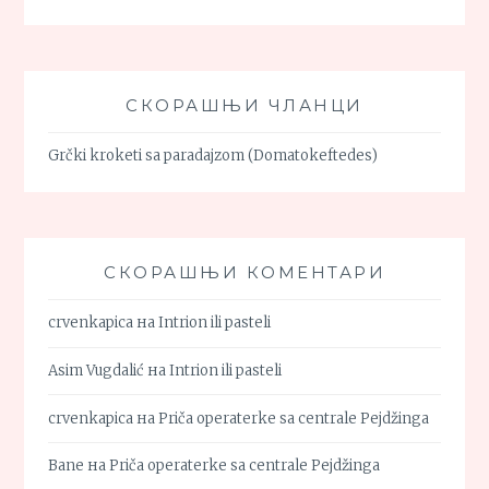
СКОРАШЊИ ЧЛАНЦИ
Grčki kroketi sa paradajzom (Domatokeftedes)
СКОРАШЊИ КОМЕНТАРИ
crvenkapica
на
Intrion ili pasteli
Asim Vugdalić
на
Intrion ili pasteli
crvenkapica
на
Priča operaterke sa centrale Pejdžinga
Bane
на
Priča operaterke sa centrale Pejdžinga