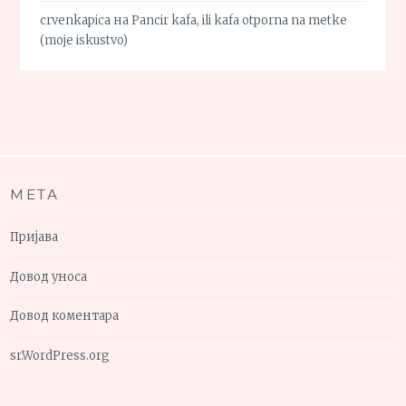
crvenkapica
на
Pancir kafa, ili kafa otporna na metke
(moje iskustvo)
МЕТА
Пријава
Довод уноса
Довод коментара
sr.WordPress.org