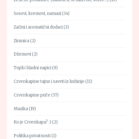
Sosovi, kremovi, namazi
(34)
Začini i aromatični dodaci
(3)
Zimnica
(2)
Džemovi
(2)
Topli i hladni napici
(9)
Crvenkapine tajne i saveti iz kuhinje
(11)
Crvenkapine priče
(57)
Muzika
(19)
Ko je Crvenkapa? :)
(2)
Politika privatnosti
(1)