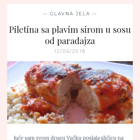
—
GLAVNA JELA
—
Piletina sa plavim sirom u sosu
od paradajza
12/06/2018
Juče sam svom drugu Vučku poslala sličicu na