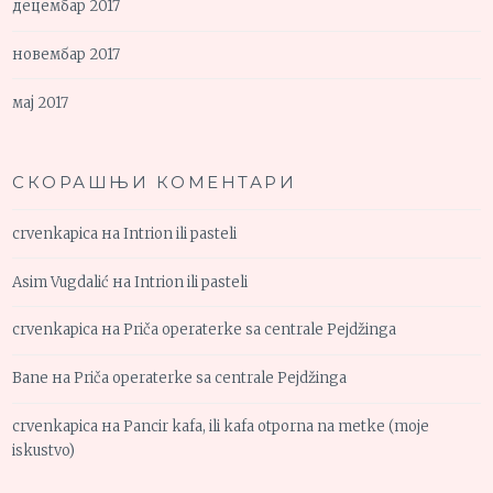
децембар 2017
новембар 2017
мај 2017
СКОРАШЊИ КОМЕНТАРИ
crvenkapica
на
Intrion ili pasteli
Asim Vugdalić
на
Intrion ili pasteli
crvenkapica
на
Priča operaterke sa centrale Pejdžinga
Bane
на
Priča operaterke sa centrale Pejdžinga
crvenkapica
на
Pancir kafa, ili kafa otporna na metke (moje
iskustvo)