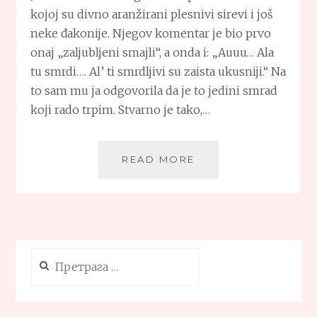
kojoj su divno aranžirani plesnivi sirevi i još
neke đakonije. Njegov komentar je bio prvo
onaj „zaljubljeni smajli“, a onda i: „Auuu… Ala
tu smrdi…. Al’ ti smrdljivi su zaista ukusniji.“ Na
to sam mu ja odgovorila da je to jedini smrad
koji rado trpim. Stvarno je tako,…
PILETINA
READ MORE
SA
PLAVIM
SIROM
U
SOSU
OD
Претрага
PARADAJZA
за: