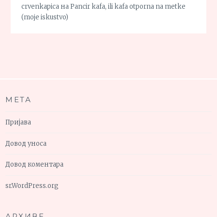
crvenkapica
на
Pancir kafa, ili kafa otporna na metke
(moje iskustvo)
МЕТА
Пријава
Довод уноса
Довод коментара
sr.WordPress.org
АРХИВЕ