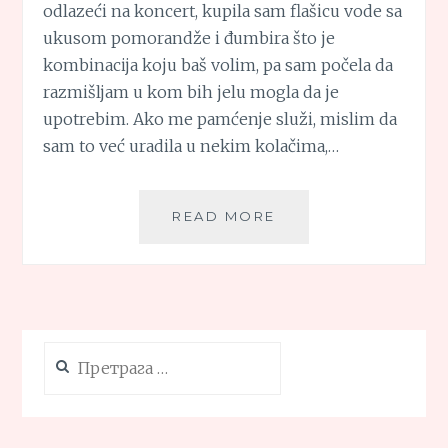
odlazeći na koncert, kupila sam flašicu vode sa
ukusom pomorandže i đumbira što je
kombinacija koju baš volim, pa sam počela da
razmišljam u kom bih jelu mogla da je
upotrebim. Ako me pamćenje služi, mislim da
sam to već uradila u nekim kolačima,…
KREM
READ MORE
ČORBA
OD
TIKVICA
SA
POMORANDŽOM
I
Претрага
ĐUMBIROM
за: