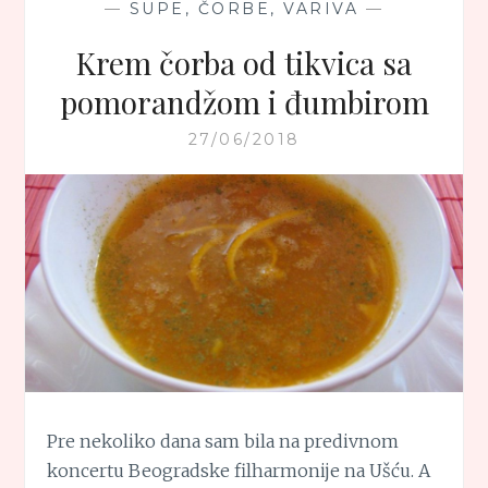
—
SUPE, ČORBE, VARIVA
—
Krem čorba od tikvica sa
pomorandžom i đumbirom
27/06/2018
Pre nekoliko dana sam bila na predivnom
koncertu Beogradske filharmonije na Ušću. A