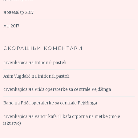
новембар 2017
мај 2017
СКОРАШЊИ КОМЕНТАРИ
crvenkapica
на
Intrion ili pasteli
Asim Vugdalić
на
Intrion ili pasteli
crvenkapica
на
Priča operaterke sa centrale Pejdžinga
Bane
на
Priča operaterke sa centrale Pejdžinga
crvenkapica
на
Pancir kafa, ili kafa otporna na metke (moje
iskustvo)