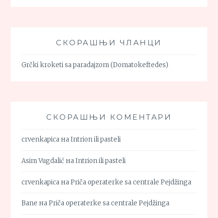
СКОРАШЊИ ЧЛАНЦИ
Grčki kroketi sa paradajzom (Domatokeftedes)
СКОРАШЊИ КОМЕНТАРИ
crvenkapica
на
Intrion ili pasteli
Asim Vugdalić
на
Intrion ili pasteli
crvenkapica
на
Priča operaterke sa centrale Pejdžinga
Bane
на
Priča operaterke sa centrale Pejdžinga