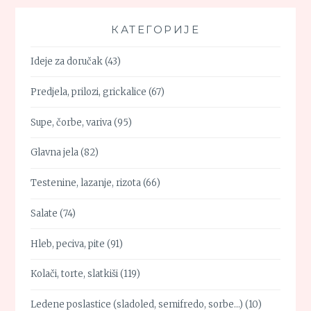
КАТЕГОРИЈЕ
Ideje za doručak
(43)
Predjela, prilozi, grickalice
(67)
Supe, čorbe, variva
(95)
Glavna jela
(82)
Testenine, lazanje, rizota
(66)
Salate
(74)
Hleb, peciva, pite
(91)
Kolači, torte, slatkiši
(119)
Ledene poslastice (sladoled, semifredo, sorbe…)
(10)