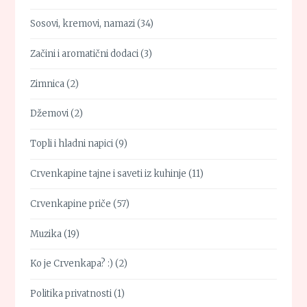
Sosovi, kremovi, namazi
(34)
Začini i aromatični dodaci
(3)
Zimnica
(2)
Džemovi
(2)
Topli i hladni napici
(9)
Crvenkapine tajne i saveti iz kuhinje
(11)
Crvenkapine priče
(57)
Muzika
(19)
Ko je Crvenkapa? :)
(2)
Politika privatnosti
(1)