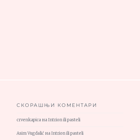
СКОРАШЊИ КОМЕНТАРИ
crvenkapica
на
Intrion ili pasteli
Asim Vugdalić
на
Intrion ili pasteli