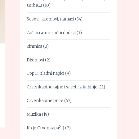
sorbe…)
(10)
Sosovi, kremovi, namazi
(34)
Začini i aromatični dodaci
(3)
Zimnica
(2)
Džemovi
(2)
Topli i hladni napici
(9)
Crvenkapine tajne i saveti iz kuhinje
(11)
Crvenkapine priče
(57)
Muzika
(19)
Ko je Crvenkapa? :)
(2)