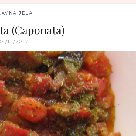
LAVNA JELA
—
a (Caponata)
04/12/2017