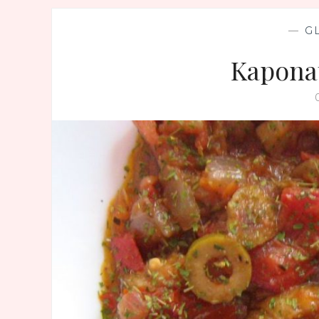
—
G
Kaponat