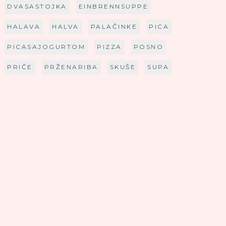
DVASASTOJKA
EINBRENNSUPPE
HALAVA
HALVA
PALAČINKE
PICA
PICASAJOGURTOM
PIZZA
POSNO
PRIČE
PRŽENARIBA
SKUŠE
SUPA