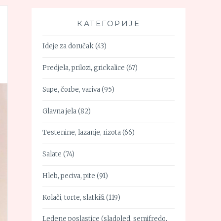
КАТЕГОРИЈЕ
Ideje za doručak
(43)
Predjela, prilozi, grickalice
(67)
Supe, čorbe, variva
(95)
Glavna jela
(82)
Testenine, lazanje, rizota
(66)
Salate
(74)
Hleb, peciva, pite
(91)
Kolači, torte, slatkiši
(119)
Ledene poslastice (sladoled, semifredo,