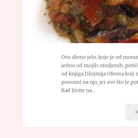
Ovo divno jelo, koje je od mome
jedno od mojih omiljenih, potiče
od knjiga Džejmija Olivera koji 
ponosni na nju, jer sve što je p
Kad živite na…