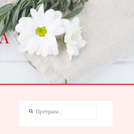
NA
Претрага
за: