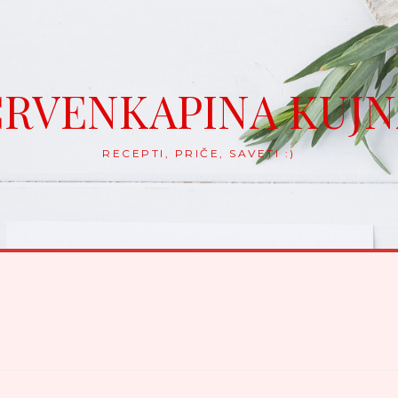
RVENKAPINA KUJ
RECEPTI, PRIČE, SAVETI :)