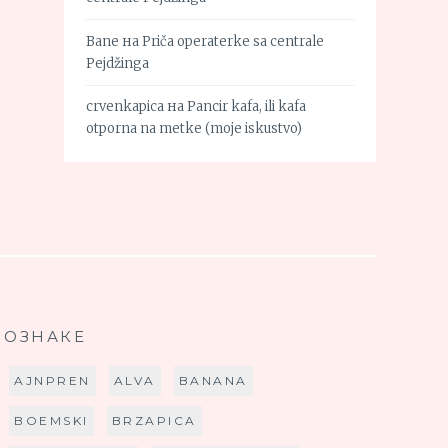
Bane
на
Priča operaterke sa centrale
Pejdžinga
crvenkapica
на
Pancir kafa, ili kafa
otporna na metke (moje iskustvo)
ОЗНАКЕ
AJNPREN
ALVA
BANANA
BOEMSKI
BRZAPICA