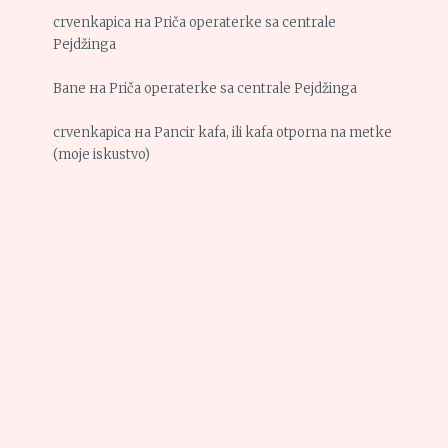
crvenkapica
на
Priča operaterke sa centrale
Pejdžinga
Bane
на
Priča operaterke sa centrale Pejdžinga
crvenkapica
на
Pancir kafa, ili kafa otporna na metke
(moje iskustvo)