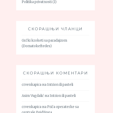
Politika privatnosti
(1)
СКОРАШЊИ ЧЛАНЦИ
Grčki kroketi sa paradajzom
(Domatokeftedes)
СКОРАШЊИ КОМЕНТАРИ
crvenkapica
на
Intrion ili pasteli
Asim Vugdalić
на
Intrion ili pasteli
crvenkapica
на
Priča operaterke sa
centrale Pejdžinga