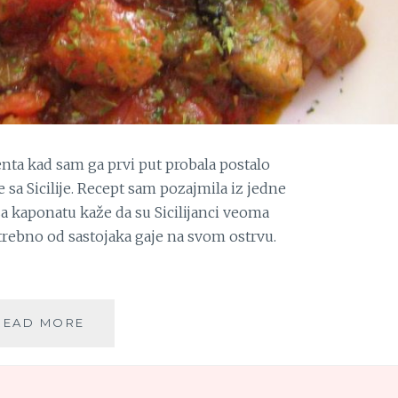
nta kad sam ga prvi put probala postalo
 sa Sicilije. Recept sam pozajmila iz jedne
za kaponatu kaže da su Sicilijanci veoma
otrebno od sastojaka gaje na svom ostrvu.
KAPONATA
READ MORE
(CAPONATA)