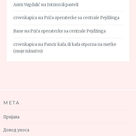
Asim Vugdalić
на
Intrion ili pasteli
crvenkapica
на
Priča operaterke sa centrale Pejdžinga
Bane
на
Priča operaterke sa centrale Pejdžinga
crvenkapica
на
Pancir kafa, ili kafa otporna na metke
(moje iskustvo)
МЕТА
Пријава
Довод уноса