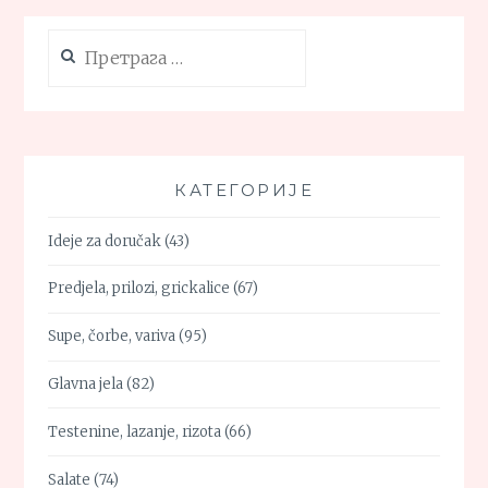
ELEKTRIČNI
BOKAL
Претрага
OD
за:
KAMENCA
КАТЕГОРИЈЕ
Ideje za doručak
(43)
Predjela, prilozi, grickalice
(67)
Supe, čorbe, variva
(95)
Glavna jela
(82)
Testenine, lazanje, rizota
(66)
Salate
(74)