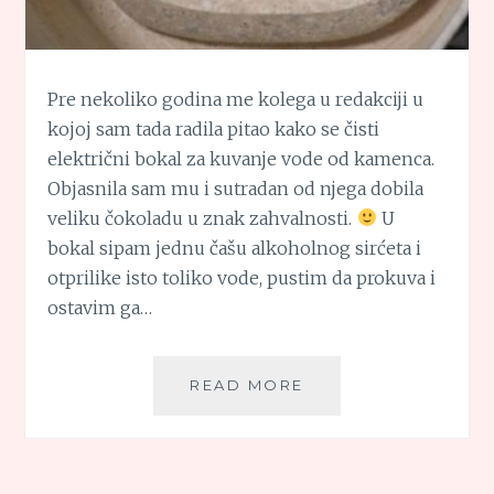
Pre nekoliko godina me kolega u redakciji u
kojoj sam tada radila pitao kako se čisti
električni bokal za kuvanje vode od kamenca.
Objasnila sam mu i sutradan od njega dobila
veliku čokoladu u znak zahvalnosti.
U
bokal sipam jednu čašu alkoholnog sirćeta i
otprilike isto toliko vode, pustim da prokuva i
ostavim ga…
SAVETI
READ MORE
IZ
KUHINJE:
KAKO
OČISTITI