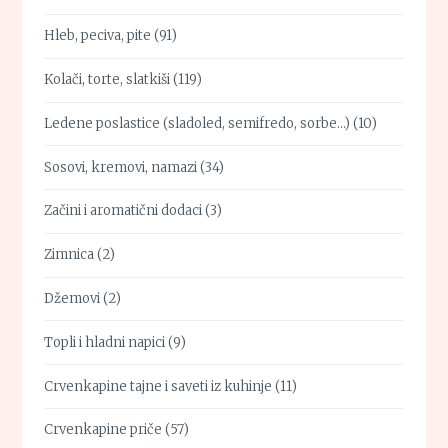
Hleb, peciva, pite
(91)
Kolači, torte, slatkiši
(119)
Ledene poslastice (sladoled, semifredo, sorbe…)
(10)
Sosovi, kremovi, namazi
(34)
Začini i aromatični dodaci
(3)
Zimnica
(2)
Džemovi
(2)
Topli i hladni napici
(9)
Crvenkapine tajne i saveti iz kuhinje
(11)
Crvenkapine priče
(57)