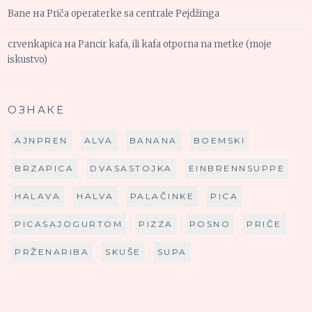
Bane
на
Priča operaterke sa centrale Pejdžinga
crvenkapica
на
Pancir kafa, ili kafa otporna na metke (moje
iskustvo)
ОЗНАКЕ
AJNPREN
ALVA
BANANA
BOEMSKI
BRZAPICA
DVASASTOJKA
EINBRENNSUPPE
HALAVA
HALVA
PALAČINKE
PICA
PICASAJOGURTOM
PIZZA
POSNO
PRIČE
PRŽENARIBA
SKUŠE
SUPA