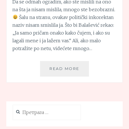
Da se odmah ogradim, ako ste mislili na ono
na šta ja nisam mislila, mnogo ste bezobrazni.
Šalu na stranu, ovakav politički inkorektan
naziv nisam smislila ja. Što bi Balašević rekao:
„Ja samo pričam onako kako čujem, i ako su
lagali mene i ja lažem vas.“ Ali, ako malo
potražite po netu, videćete mnogo…
„CRNAC
READ MORE
BEZ
JAJA
SA
VELIKOM
BANANOM“
Претрага
за: