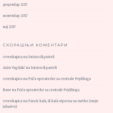
децембар 2017
новембар 2017
мај 2017
СКОРАШЊИ КОМЕНТАРИ
crvenkapica
на
Intrion ili pasteli
Asim Vugdalić
на
Intrion ili pasteli
crvenkapica
на
Priča operaterke sa centrale Pejdžinga
Bane
на
Priča operaterke sa centrale Pejdžinga
crvenkapica
на
Pancir kafa, ili kafa otporna na metke (moje
iskustvo)