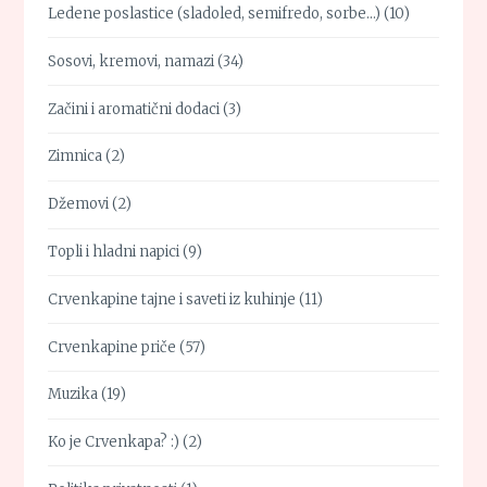
Ledene poslastice (sladoled, semifredo, sorbe…)
(10)
Sosovi, kremovi, namazi
(34)
Začini i aromatični dodaci
(3)
Zimnica
(2)
Džemovi
(2)
Topli i hladni napici
(9)
Crvenkapine tajne i saveti iz kuhinje
(11)
Crvenkapine priče
(57)
Muzika
(19)
Ko je Crvenkapa? :)
(2)