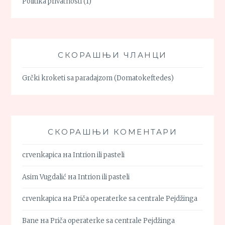
Politika privatnosti
(1)
СКОРАШЊИ ЧЛАНЦИ
Grčki kroketi sa paradajzom (Domatokeftedes)
СКОРАШЊИ КОМЕНТАРИ
crvenkapica
на
Intrion ili pasteli
Asim Vugdalić
на
Intrion ili pasteli
crvenkapica
на
Priča operaterke sa centrale Pejdžinga
Bane
на
Priča operaterke sa centrale Pejdžinga