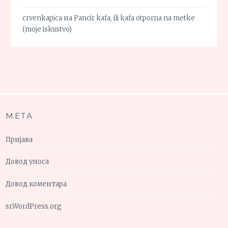
crvenkapica
на
Pancir kafa, ili kafa otporna na metke
(moje iskustvo)
МЕТА
Пријава
Довод уноса
Довод коментара
sr.WordPress.org