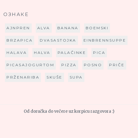
ОЗНАКЕ
AJNPREN
ALVA
BANANA
BOEMSKI
BRZAPICA
DVASASTOJKA
EINBRENNSUPPE
HALAVA
HALVA
PALAČINKE
PICA
PICASAJOGURTOM
PIZZA
POSNO
PRIČE
PRŽENARIBA
SKUŠE
SUPA
Od doručka do večere uz korpicu razgovora :)