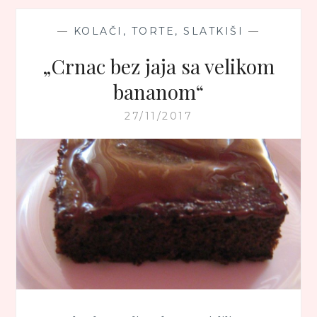
—
KOLAČI, TORTE, SLATKIŠI
—
„Crnac bez jaja sa velikom
bananom“
27/11/2017