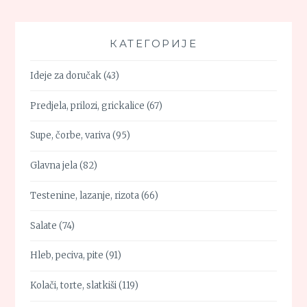
КАТЕГОРИЈЕ
Ideje za doručak
(43)
Predjela, prilozi, grickalice
(67)
Supe, čorbe, variva
(95)
Glavna jela
(82)
Testenine, lazanje, rizota
(66)
Salate
(74)
Hleb, peciva, pite
(91)
Kolači, torte, slatkiši
(119)