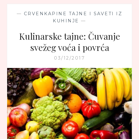
—
CRVENKAPINE TAJNE I SAVETI IZ
KUHINJE
—
Kulinarske tajne: Čuvanje
svežeg voća i povrća
03/12/2017