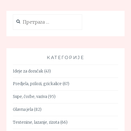
VOĆA
I
POVRĆA
Претрага
за:
КАТЕГОРИЈЕ
Ideje za doručak
(43)
Predjela, prilozi, grickalice
(67)
Supe, čorbe, variva
(95)
Glavna jela
(82)
Testenine, lazanje, rizota
(66)