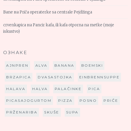
Bane
на
Priča operaterke sa centrale Pejdžinga
crvenkapica
на
Pancir kafa, ili kafa otporna na metke (moje
iskustvo)
ОЗНАКЕ
AJNPREN
ALVA
BANANA
BOEMSKI
BRZAPICA
DVASASTOJKA
EINBRENNSUPPE
HALAVA
HALVA
PALAČINKE
PICA
PICASAJOGURTOM
PIZZA
POSNO
PRIČE
PRŽENARIBA
SKUŠE
SUPA