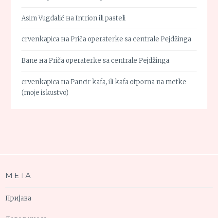
Asim Vugdalić
на
Intrion ili pasteli
crvenkapica
на
Priča operaterke sa centrale Pejdžinga
Bane
на
Priča operaterke sa centrale Pejdžinga
crvenkapica
на
Pancir kafa, ili kafa otporna na metke
(moje iskustvo)
МЕТА
Пријава