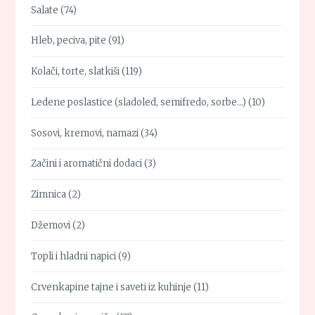
Salate
(74)
Hleb, peciva, pite
(91)
Kolači, torte, slatkiši
(119)
Ledene poslastice (sladoled, semifredo, sorbe…)
(10)
Sosovi, kremovi, namazi
(34)
Začini i aromatični dodaci
(3)
Zimnica
(2)
Džemovi
(2)
Topli i hladni napici
(9)
Crvenkapine tajne i saveti iz kuhinje
(11)