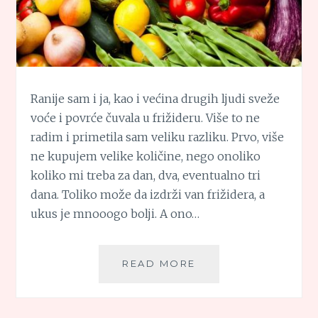
Ranije sam i ja, kao i većina drugih ljudi sveže
voće i povrće čuvala u frižideru. Više to ne
radim i primetila sam veliku razliku. Prvo, više
ne kupujem velike količine, nego onoliko
koliko mi treba za dan, dva, eventualno tri
dana. Toliko može da izdrži van frižidera, a
ukus je mnooogo bolji. A ono…
KULINARSKE
READ MORE
TAJNE:
ČUVANJE
SVEŽEG