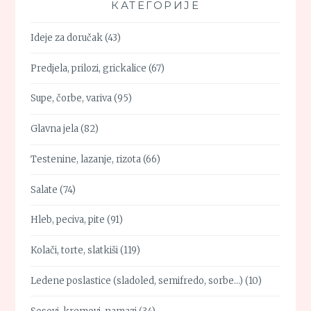
КАТЕГОРИЈЕ
Ideje za doručak
(43)
Predjela, prilozi, grickalice
(67)
Supe, čorbe, variva
(95)
Glavna jela
(82)
Testenine, lazanje, rizota
(66)
Salate
(74)
Hleb, peciva, pite
(91)
Kolači, torte, slatkiši
(119)
Ledene poslastice (sladoled, semifredo, sorbe…)
(10)