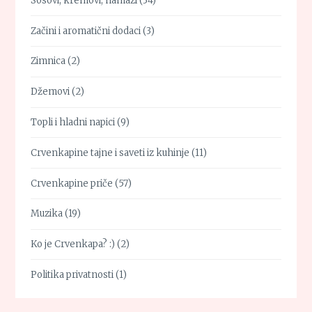
Sosovi, kremovi, namazi
(34)
Začini i aromatični dodaci
(3)
Zimnica
(2)
Džemovi
(2)
Topli i hladni napici
(9)
Crvenkapine tajne i saveti iz kuhinje
(11)
Crvenkapine priče
(57)
Muzika
(19)
Ko je Crvenkapa? :)
(2)
Politika privatnosti
(1)