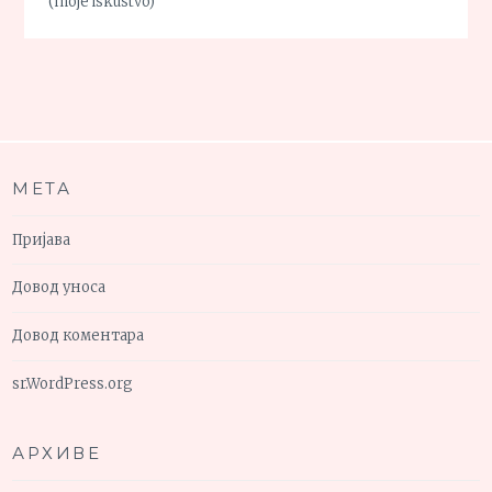
(moje iskustvo)
МЕТА
Пријава
Довод уноса
Довод коментара
sr.WordPress.org
АРХИВЕ