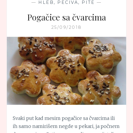
—
HLEB, PECIVA, PITE
—
Pogačice sa čvarcima
25/09/2018
Svaki put kad mesim pogačice sa čvarcima ili
ih samo namirišem negde u pekari, ja počnem