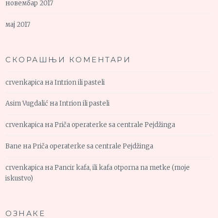
новембар 2017
мај 2017
СКОРАШЊИ КОМЕНТАРИ
crvenkapica
на
Intrion ili pasteli
Asim Vugdalić
на
Intrion ili pasteli
crvenkapica
на
Priča operaterke sa centrale Pejdžinga
Bane
на
Priča operaterke sa centrale Pejdžinga
crvenkapica
на
Pancir kafa, ili kafa otporna na metke (moje
iskustvo)
ОЗНАКЕ