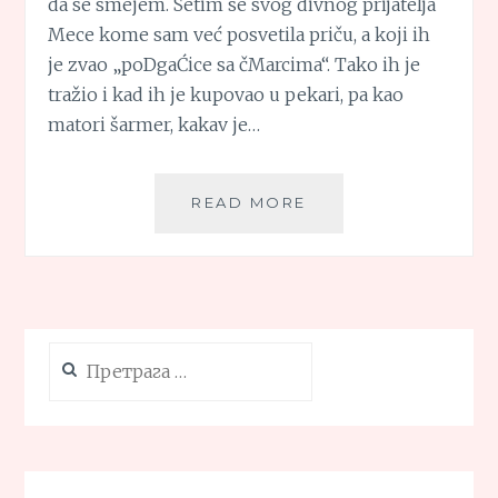
da se smejem. Setim se svog divnog prijatelja
Mece kome sam već posvetila priču, a koji ih
je zvao „poDgaĆice sa čMarcima“. Tako ih je
tražio i kad ih je kupovao u pekari, pa kao
matori šarmer, kakav je…
POGAČICE
READ MORE
SA
ČVARCIMA
Претрага
за: