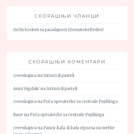
СКОРАШЊИ ЧЛАНЦИ
Grčki kroketi sa paradajzom (Domatokeftedes)
СКОРАШЊИ КОМЕНТАРИ
crvenkapica
на
Intrion ili pasteli
Asim Vugdalić
на
Intrion ili pasteli
crvenkapica
на
Priča operaterke sa centrale Pejdžinga
Bane
на
Priča operaterke sa centrale Pejdžinga
crvenkapica
на
Pancir kafa, ili kafa otporna na metke