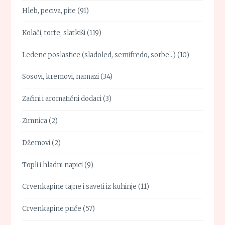
Hleb, peciva, pite
(91)
Kolači, torte, slatkiši
(119)
Ledene poslastice (sladoled, semifredo, sorbe…)
(10)
Sosovi, kremovi, namazi
(34)
Začini i aromatični dodaci
(3)
Zimnica
(2)
Džemovi
(2)
Topli i hladni napici
(9)
Crvenkapine tajne i saveti iz kuhinje
(11)
Crvenkapine priče
(57)