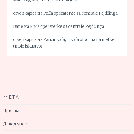
Asim Vugdalić
на
Intrion ili pasteli
crvenkapica
на
Priča operaterke sa centrale Pejdžinga
Bane
на
Priča operaterke sa centrale Pejdžinga
crvenkapica
на
Pancir kafa, ili kafa otporna na metke
(moje iskustvo)
МЕТА
Пријава
Довод уноса