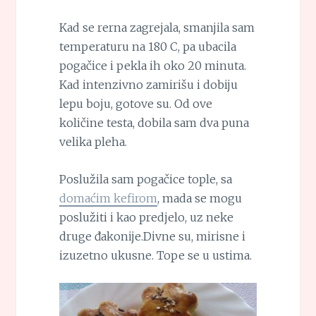
Kad se rerna zagrejala, smanjila sam
temperaturu na 180 C, pa ubacila
pogačice i pekla ih oko 20 minuta.
Kad intenzivno zamirišu i dobiju
lepu boju, gotove su. Od ove
količine testa, dobila sam dva puna
velika pleha.
Poslužila sam pogačice tople, sa
domaćim kefirom
, mada se mogu
poslužiti i kao predjelo, uz neke
druge đakonije.Divne su, mirisne i
izuzetno ukusne. Tope se u ustima.