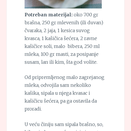
Potreban materijal:
oko 700 gr
brašna, 250 gr mlevenih (ili duvan)
čvaraka, 2 jaja, 1 kesica suvog
kvasca, 1 kašičica šećera, 2 ravne
kašičice soli, malo bibera, 250 ml
mleka, 100 gr masti, za posipanje
susam, lan ili kim, šta god volite.
Od pripremljenog malo zagrejanog
mleka, odvojila sam nekoliko
kašika, sipala u njega kvasac i
kašičicu šećera, pa ga ostavila da
proradi.
U veću činiju sam sipala brašno, so,