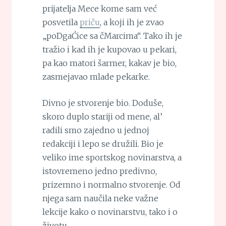
prijatelja Mece kome sam već
posvetila
priču
, a koji ih je zvao
„poDgaĆice sa čMarcima“. Tako ih je
tražio i kad ih je kupovao u pekari,
pa kao matori šarmer, kakav je bio,
zasmejavao mlade pekarke.
Divno je stvorenje bio. Doduše,
skoro duplo stariji od mene, al’
radili smo zajedno u jednoj
redakciji i lepo se družili. Bio je
veliko ime sportskog novinarstva, a
istovremeno jedno predivno,
prizemno i normalno stvorenje. Od
njega sam naučila neke važne
lekcije kako o novinarstvu, tako i o
životu.