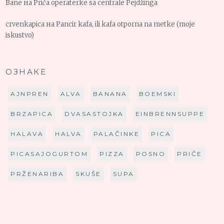
Bane
на
Priča operaterke sa centrale Pejdžinga
crvenkapica
на
Pancir kafa, ili kafa otporna na metke (moje
iskustvo)
ОЗНАКЕ
AJNPREN
ALVA
BANANA
BOEMSKI
BRZAPICA
DVASASTOJKA
EINBRENNSUPPE
HALAVA
HALVA
PALAČINKE
PICA
PICASAJOGURTOM
PIZZA
POSNO
PRIČE
PRŽENARIBA
SKUŠE
SUPA