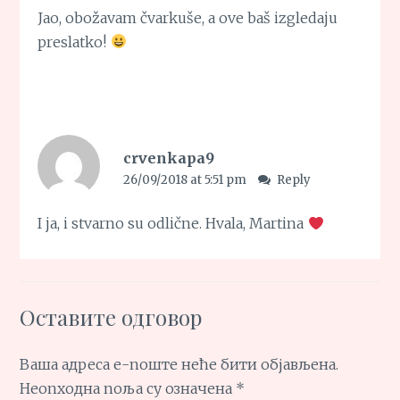
Jao, obožavam čvarkuše, a ove baš izgledaju
preslatko!
crvenkapa9
26/09/2018 at 5:51 pm
Reply
I ja, i stvarno su odlične. Hvala, Martina
Оставите одговор
Ваша адреса е-поште неће бити објављена.
Неопходна поља су означена
*