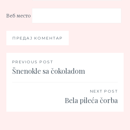
Веб место
Кретање
PREVIOUS POST
Šnenokle sa čokoladom
чланка
NEXT POST
Bela pileća čorba