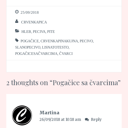
25/09/2018
CRVENKAPICA
HLEB, PECIVA, PITE
POGAČICE
,
CRVENKAPINAKUJNA
,
PECIVO
,
SLANOPECIVO
,
LISNATOTESTO
,
POGAČICESAČVARCIMA
,
ČVARCI
2 thoughts on “
Pogačice sa čvarcima
”
Martina
26/09/2018 at 10:18 am
Reply