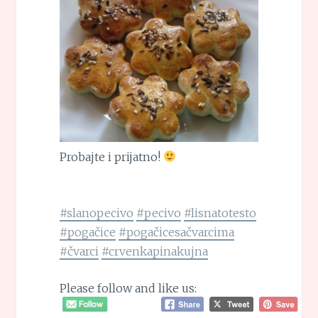
Probajte i prijatno!
#slanopecivo
#pecivo
#lisnatotesto
#pogačice
#pogačicesačvarcima
#čvarci
#crvenkapinakujna
Please follow and like us: