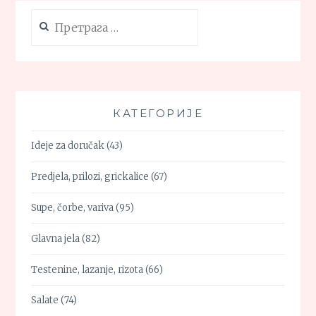
Претрага
за:
КАТЕГОРИЈЕ
Ideje za doručak
(43)
Predjela, prilozi, grickalice
(67)
Supe, čorbe, variva
(95)
Glavna jela
(82)
Testenine, lazanje, rizota
(66)
Salate
(74)