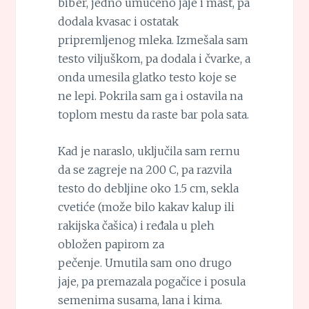
biber, jedno umućeno jaje i mast, pa
dodala kvasac i ostatak
pripremljenog mleka. Izmešala sam
testo viljuškom, pa dodala i čvarke, a
onda umesila glatko testo koje se
ne lepi. Pokrila sam ga i ostavila na
toplom mestu da raste bar pola sata.
Kad je naraslo, uključila sam rernu
da se zagreje na 200 C, pa razvila
testo do debljine oko 1.5 cm, sekla
cvetiće (može bilo kakav kalup ili
rakijska čašica) i ređala u pleh
obložen papirom za
pečenje. Umutila sam ono drugo
jaje, pa premazala pogačice i posula
semenima susama, lana i kima.