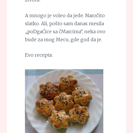
A mnogo je voleo da jede. Naročito
slatko. Ali, pošto sam danas mesila
„poDgaĆice sa čMarcima“, neka ovo
bude za mog Mecu, gde god da je.
Evo recepta: