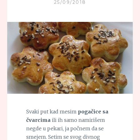
25/09/2018
Svaki put kad mesim
pogačice sa
čvarcima
ili ih samo namirišem
negde u pekari, ja počnem da se
smejem. Setim se svog divnog