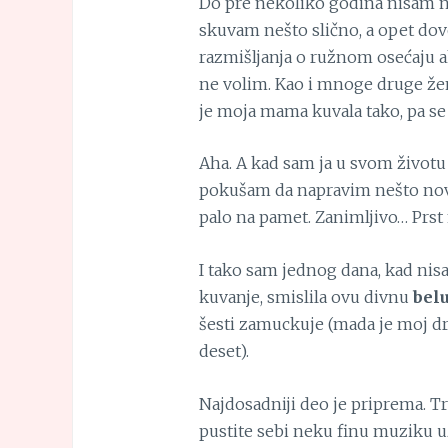
Do pre nekoliko godina nisam n
skuvam nešto slično, a opet dov
razmišljanja o ružnom osećaju a
ne volim. Kao i mnoge druge žene
je moja mama kuvala tako, pa se 
Aha. A kad sam ja u svom životu 
pokušam da napravim nešto nov
palo na pamet. Zanimljivo… Prst n
I tako sam jednog dana, kad nis
kuvanje, smislila ovu divnu
belu
šesti zamuckuje (mada je moj dr
deset).
Najdosadniji deo je priprema. Treb
pustite sebi neku finu muziku u