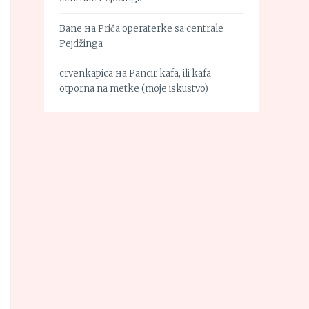
Bane
на
Priča operaterke sa centrale
Pejdžinga
crvenkapica
на
Pancir kafa, ili kafa
otporna na metke (moje iskustvo)