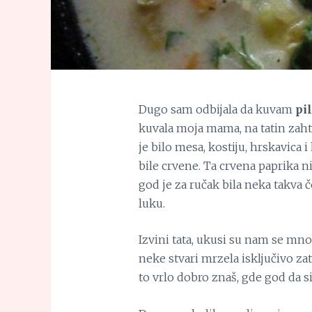
Dugo sam odbijala da kuvam
pi
kuvala moja mama, na tatin zahte
je bilo mesa, kostiju, hrskavica 
bile crvene. Ta crvena paprika ni
god je za ručak bila neka takva 
luku.
Izvini tata, ukusi su nam se mno
neke stvari mrzela isključivo zato 
to vrlo dobro znaš, gde god da s