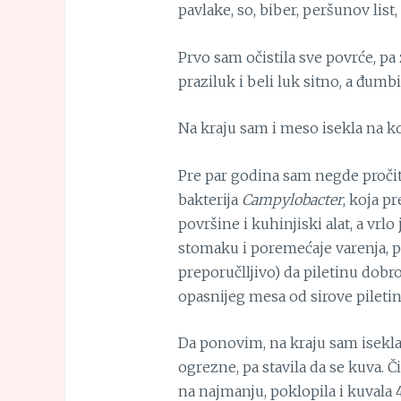
pavlake, so, biber, peršunov list
Prvo sam očistila sve povrće, pa 
praziluk i beli luk sitno, a đumbi
Na kraju sam i meso isekla na ko
Pre par godina sam negde pročita
bakterija
Campylobacter
, koja p
površine i kuhinjiski alat, a vrl
stomaku i poremećaje varenja, p
preporučlljivo) da piletinu dobr
opasnijeg mesa od sirove piletin
Da ponovim, na kraju sam isekla
ogrezne, pa stavila da se kuva. 
na najmanju, poklopila i kuvala