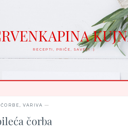
RVENKAPINA KUJ
RECEPTI, PRIČE, SAVETI :)
 ČORBE, VARIVA
—
pileća čorba