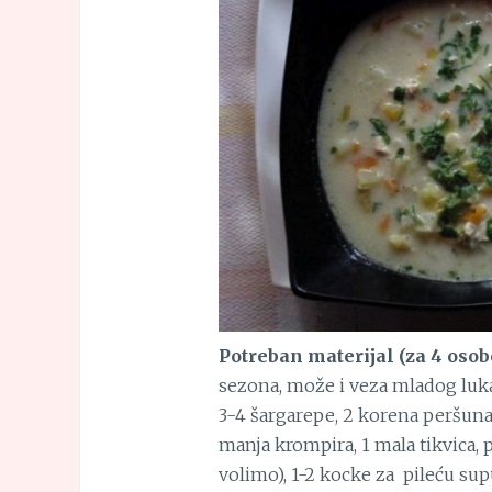
Potreban materijal (za 4 osob
sezona, može i veza mladog luka 
3-4 šargarepe, 2 korena peršuna,
manja krompira, 1 mala tikvica,
volimo), 1-2 kocke za pileću sup