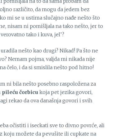
i pomišljala na to da sama probam da
oljno različito, da mogu da jedem bez
ko mi se u ustima slučajno nađe nešto što
, nisam ni pomišljala na tako nešto, jer to
verovatno tako i kuva, jel’?
uradila nešto kao drugi? Nikad! Pa što ne
o? Nemam pojma, valjda mi nikada nije
a čelo, i da si smislila nešto pod hitno!
am ni bila nešto posebno raspoložena za
 pileću čorbicu
koja pet jezika govori,
agi rekao da ova današnja govori i svih
a očistiti i iseckati sve to divno povrće, ali
z koju možete da pevušite ili cupkate na