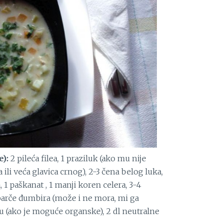
e):
2 pileća filea, 1 praziluk (ako mu nije
ili veća glavica crnog), 2-3 čena belog luka,
 1 paškanat , 1 manji koren celera, 3-4
 parče đumbira (može i ne mora, mi ga
u (ako je moguće organske), 2 dl neutralne