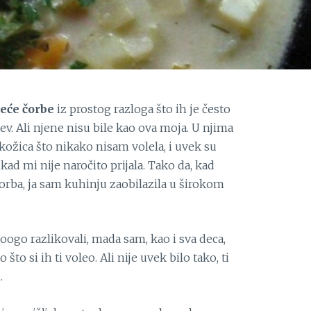
leće čorbe
iz prostog razloga što ih je često
v. Ali njene nisu bile kao ova moja. U njima
i kožica što nikako nisam volela, i uvek su
kad mi nije naročito prijala. Tako da, kad
čorba, ja sam kuhinju zaobilazila u širokom
oogo razlikovali, mada sam, kao i sva deca,
što si ih ti voleo. Ali nije uvek bilo tako, ti
i.