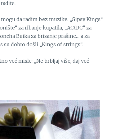
radite.
 mogu da radim bez muzike. „Gipsy Kings“
nište“ za ribanje kupatila, „AC/DC“ za
Concha Buika za brisanje prašine… a za
s su dobro došli „Kings of strings“.
tno već misle: „Ne brbljaj više, daj već