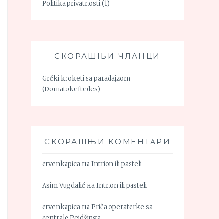
Politika privatnosti
(1)
СКОРАШЊИ ЧЛАНЦИ
Grčki kroketi sa paradajzom
(Domatokeftedes)
СКОРАШЊИ КОМЕНТАРИ
crvenkapica
на
Intrion ili pasteli
Asim Vugdalić
на
Intrion ili pasteli
crvenkapica
на
Priča operaterke sa
centrale Pejdžinga