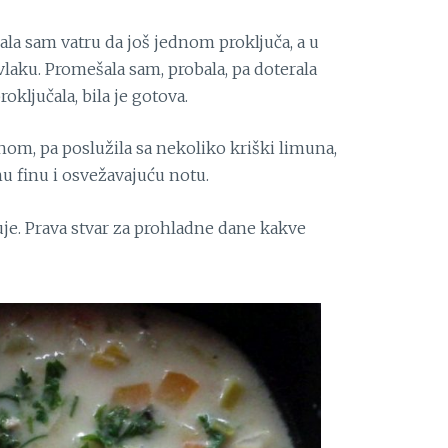
ala sam vatru da još jednom proključa, a u
laku. Promešala sam, probala, pa doterala
ključala, bila je gotova.
m, pa poslužila sa nekoliko kriški limuna,
dnu finu i osvežavajuću notu.
juje. Prava stvar za prohladne dane kakve