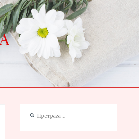
NA
Претрага
за: