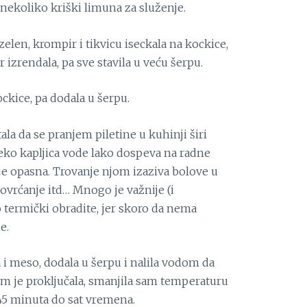
, nekoliko kriški limuna za služenje.
zelen, krompir i tikvicu iseckala na kockice,
r izrendala, pa sve stavila u veću šerpu.
ckice, pa dodala u šerpu.
la da se pranjem piletine u kuhinji širi
reko kapljica vode lako dospeva na radne
o je opasna. Trovanje njom izaziva bolove u
ovrćanje itd… Mnogo je važnije (i
o termički obradite, jer skoro da nema
e.
 i meso, dodala u šerpu i nalila vodom da
Čim je proključala, smanjila sam temperaturu
 45 minuta do sat vremena.