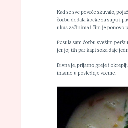
Kad se sve povrće skuvalo, pojač
čorbu dodala kocke za supu i pav
ukus začinima i čim je ponovo pro
Posula sam čorbu svežim peršuno
jer joj tih par kapi soka daje je
Divna je, prijatno greje i okrepl
imamo u poslednje vreme.