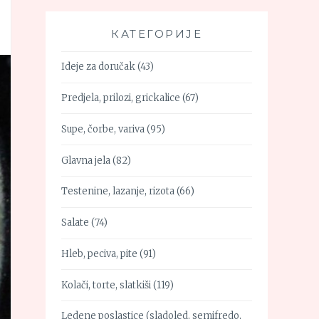
КАТЕГОРИЈЕ
Ideje za doručak
(43)
Predjela, prilozi, grickalice
(67)
Supe, čorbe, variva
(95)
Glavna jela
(82)
Testenine, lazanje, rizota
(66)
Salate
(74)
Hleb, peciva, pite
(91)
Kolači, torte, slatkiši
(119)
Ledene poslastice (sladoled, semifredo,