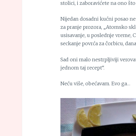
stolici, i zaboravićete na ono što 
Nijedan dosadni kućni posao ne
za pranje prozora, „Atomsko sklo
usisavanje, u poslednje vreme, 
seckanje povrća za čorbicu, dana
Sad oni malo nestrpljiviji verova
jednom taj recept“.
Neću više, obećavam. Evo ga…