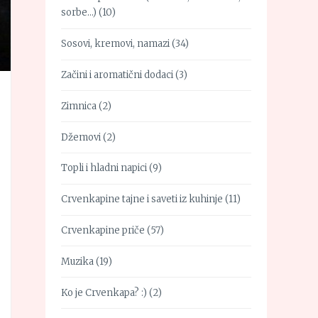
sorbe…)
(10)
Sosovi, kremovi, namazi
(34)
Začini i aromatični dodaci
(3)
Zimnica
(2)
Džemovi
(2)
Topli i hladni napici
(9)
Crvenkapine tajne i saveti iz kuhinje
(11)
Crvenkapine priče
(57)
Muzika
(19)
Ko je Crvenkapa? :)
(2)