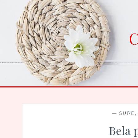
Skip
to
content
C
—
SUPE,
Bela 