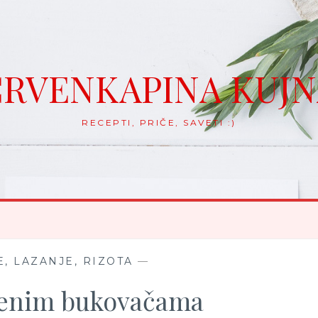
RVENKAPINA KUJ
RECEPTI, PRIČE, SAVETI :)
, LAZANJE, RIZOTA
—
šenim bukovačama