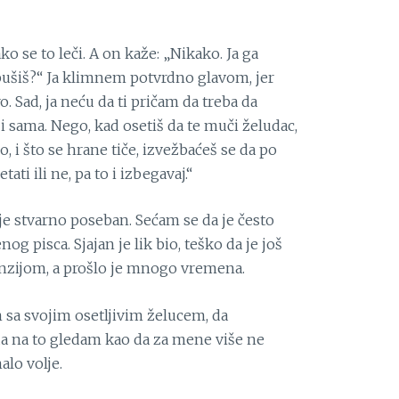
 se to leči. A on kaže: „Nikako. Ja ga
pušiš?“ Ja klimnem potvrdno glavom, jer
o. Sad, ja neću da ti pričam da treba da
 i sama. Nego, kad osetiš da te muči želudac,
, i što se hrane tiče, izvežbaćeš se da po
tati ili ne, pa to i izbegavaj.“
 je stvarno poseban. Sećam se da je često
og pisca. Sjajan je lik bio, teško da je još
penzijom, a prošlo je mnogo vremena.
m sa svojim osetljivim želucem, da
a na to gledam kao da za mene više ne
alo volje.