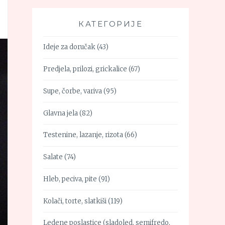
КАТЕГОРИЈЕ
Ideje za doručak
(43)
Predjela, prilozi, grickalice
(67)
Supe, čorbe, variva
(95)
Glavna jela
(82)
Testenine, lazanje, rizota
(66)
Salate
(74)
Hleb, peciva, pite
(91)
Kolači, torte, slatkiši
(119)
Ledene poslastice (sladoled, semifredo,