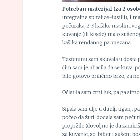
Potreban materijal (za 2 osob
integralne spiralice-fusilli), 1 
pečuraka, 2-3 kašike maslinovog ul
kuvanje (ili kisele), malo sušeno
kašika rendanog parmezana.
Testeninu sam skuvala u dosta p
čim sam je ubacila da se kuva, p
bilo gotovo priličino brzo, za n
Očistila sam crni luk, pa ga sitn
Sipala sam ulje u dublji tiganj, p
počeo da žuti, dodala sam pečurk
propržile (dovoljno je da zamiri
za kuvanje, so, biber i sušeni bos