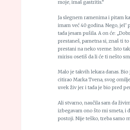
moje, imaš gastritis.“
Ja slegnem ramenima i pitam kako
imam već 40 godina. Nego, jel’ 
tada jesam pušila. A on će: „Dobr
prestaneš, pametna si, znaš ti to
prestani na neko vreme. Isto tako
mirisu osetiš da li će ti nešto sme
Malo je takvih lekara danas. Bio
citirao Marka Tvena, svog omiljen
uvek živ jer i tada je bio pred 
Ali stvarno, naučila sam da živi
izbegavam ono što mi smeta, i d
postoji. Nije teško, treba samo m