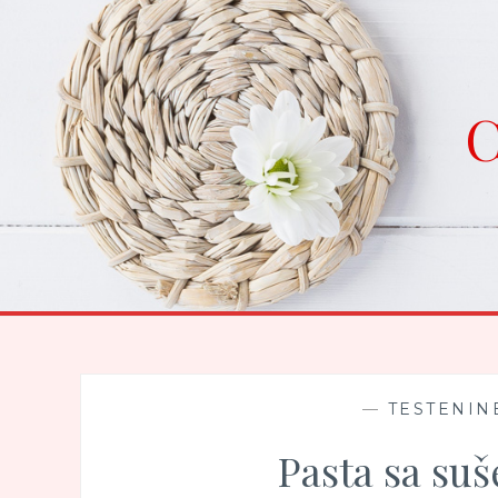
Skip
to
content
C
—
TESTENINE
Pasta sa su