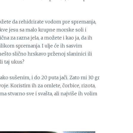
ete da rehidrirate vodom pre spremanja,
kve jesu sa malo krupne morske soli i
čna za razna jela, a možete i kao ja, da ih
ilikom spremanja. I ulje će ih sasvim
nešto slično hrskavo prženoj slaninici ili
i taj ukus?
vako sušenim, i do 20 puta jači. Zato mi 30 gr
voje. Koristim ih za omlete, čorbice, rizota,
 ma stvarno sve i svašta, ali najviše ih volim