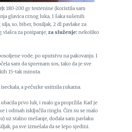
e):
180-200 gr testenine (koristila sam
manja glavica crnog luka, 1 šaka sušenih
ja, so, biber, bosiljak, 2 dl pavlake za
g vlašca za posipanje;
za služenje:
nekoliko
osoljene vode, po uputstvu na pakovanju. I
očela sam da spremam sos, tako da je sve
ekih 15-tak minuta.
o iseckala, a pečurke usitnila rukama.
a ubacila prvo luk, i malo ga propržila. Kad je
e i odmah isključila ringlu. Čim su se malo
šu) uz stalno mešanje, dodala sam pavlaku
iljak, pa sve izmešala da se lepo sjedini.