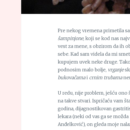
Pre nekog vremena primetila s
šampinjone
, koji se kod nas najv
vest za mene, s obzirom da ih
o
sebe. Kad sam videla da mi smeta
kupujem uvek neke druge. Tako
podnosim malo bolje,
vrganje
sk
bukovačama
i
crnim trubama
nem
U redu, nije problem, ješću ono
na takve stvari. Ispričaću vam št
godina, dijagnostikovan gastrit
lekara (neki od vas ga se možda i 
Anđelković), on gleda moje nalaz