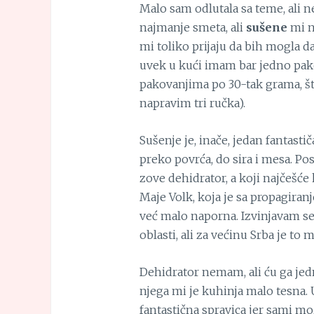
Malo sam odlutala sa teme, ali n
najmanje smeta, ali
sušene
mi n
mi toliko prijaju da bih mogla d
uvek u kući imam bar jedno pak
pakovanjima po 30-tak grama, št
napravim tri ručka).
Sušenje je, inače, jedan fantasti
preko povrća, do sira i mesa. Pos
zove dehidrator, a koji najčešće 
Maje Volk, koja je sa propagira
već malo naporna. Izvinjavam se 
oblasti, ali za većinu Srba je to 
Dehidrator nemam, ali ću ga jedn
njega mi je kuhinja malo tesna. 
fantastična spravica jer sami mo