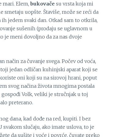
e mari. Elem,
bukovače
su vrsta koja mi
e smetaju uopšte. Štaviše, može se reći da
a ih jedem svaki dan. Otkad sam to otkrila,
ovanje sušenih (prodaju se uglavnom u
o je meni dovoljno da za nas dvoje
čan način za čuvanje svega. Počev od voća,
toji jedan odličan kuhinjski aparat koji se
koriste oni koji su na sirovoj hrani, poput
njem svog načina života mnogima postala
gospođi Volk, veliki je stručnjak u toj
malo preterano.
og dana, kad dođe na red, kupiti. I bez
U svakom slučaju, ako imate uslova, to je
žete da sušite i voće i povrće, čuvate preko