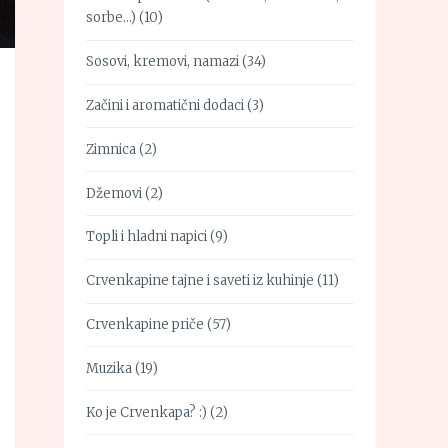
sorbe…)
(10)
Sosovi, kremovi, namazi
(34)
Začini i aromatični dodaci
(3)
Zimnica
(2)
Džemovi
(2)
Topli i hladni napici
(9)
Crvenkapine tajne i saveti iz kuhinje
(11)
Crvenkapine priče
(57)
Muzika
(19)
Ko je Crvenkapa? :)
(2)