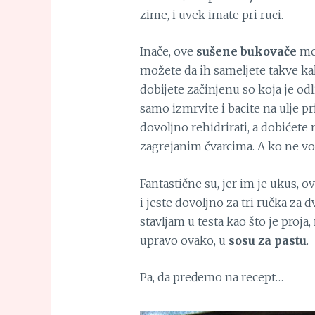
zime, i uvek imate pri ruci.
Inače, ove
sušene bukovače
mož
možete da ih sameljete takve ka
dobijete začinjenu so koja je odli
samo izmrvite i bacite na ulje pr
dovoljno rehidrirati, a dobićete 
zagrejanim čvarcima. A ko ne vol
Fantastične su, jer im je ukus, o
i jeste dovoljno za tri ručka za d
stavljam u testa kao što je proja,
upravo ovako, u
sosu za pastu
.
Pa, da pređemo na recept…