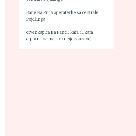
Bane
на
Priča operaterke sa centrale
Pejdžinga
crvenkapica
на
Pancir kafa, ili kafa
otporna na metke (moje iskustvo)