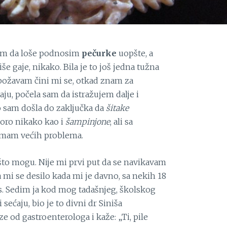
am da loše podnosim
pečurke
uopšte, a
iše gaje, nikako. Bila je to još jedna tužna
božavam čini mi se, otkad znam za
ju, počela sam da istražujem dalje i
 sam došla do zaključka da
šitake
oro nikako kao i
šampinjone
, ali sa
am većih problema.
 što mogu. Nije mi prvi put da se navikavam
a mi se desilo kada mi je davno, sa nekih 18
is. Sedim ja kod mog tadašnjeg, školskog
sećaju, bio je to divni dr Siniša
e od gastroenterologa i kaže: „Ti, pile