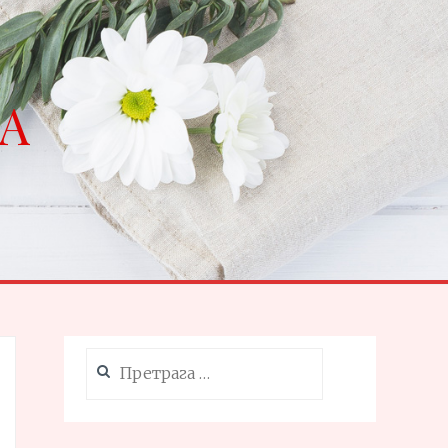
NA
Претрага
за: