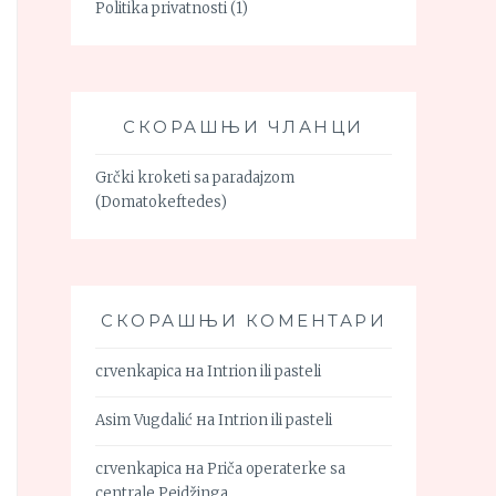
Politika privatnosti
(1)
СКОРАШЊИ ЧЛАНЦИ
Grčki kroketi sa paradajzom
(Domatokeftedes)
СКОРАШЊИ КОМЕНТАРИ
crvenkapica
на
Intrion ili pasteli
Asim Vugdalić
на
Intrion ili pasteli
crvenkapica
на
Priča operaterke sa
centrale Pejdžinga