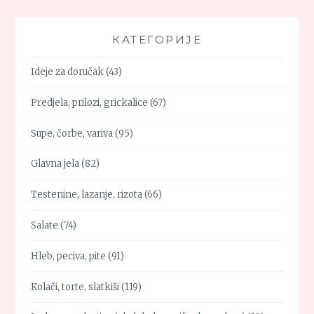
КАТЕГОРИЈЕ
Ideje za doručak
(43)
Predjela, prilozi, grickalice
(67)
Supe, čorbe, variva
(95)
Glavna jela
(82)
Testenine, lazanje, rizota
(66)
Salate
(74)
Hleb, peciva, pite
(91)
Kolači, torte, slatkiši
(119)