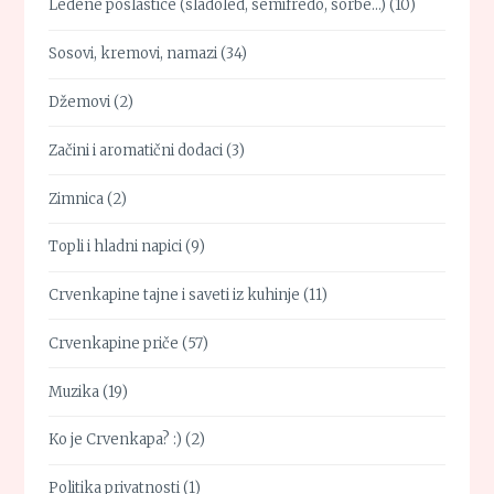
Ledene poslastice (sladoled, semifredo, sorbe…)
(10)
Sosovi, kremovi, namazi
(34)
Džemovi
(2)
Začini i aromatični dodaci
(3)
Zimnica
(2)
Topli i hladni napici
(9)
Crvenkapine tajne i saveti iz kuhinje
(11)
Crvenkapine priče
(57)
Muzika
(19)
Ko je Crvenkapa? :)
(2)
Politika privatnosti
(1)