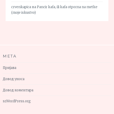
crvenkapica
на
Pancir kafa, ili kafa otporna na metke
(moje iskustvo)
МЕТА
Пријава
Довод уноса
Довод коментара
sr.WordPress.org