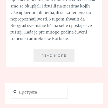
smo se okupljali i družili na mestima kojih
više uglavnom ili nema, ili su izmenjena do
neprepoznatljivosti. S tugom shvatih da
Beograd sve manje liči na sebe i postaje sve
ružniji. Kada je pre mnogo godina čuveni
francuski arhitekta Le Korbizje…
MANJEŽ
READ MORE
Претрага
за: