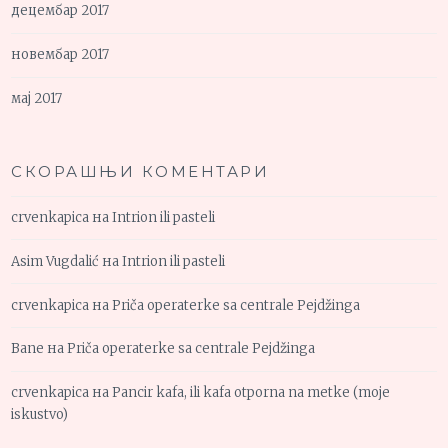
децембар 2017
новембар 2017
мај 2017
СКОРАШЊИ КОМЕНТАРИ
crvenkapica
на
Intrion ili pasteli
Asim Vugdalić
на
Intrion ili pasteli
crvenkapica
на
Priča operaterke sa centrale Pejdžinga
Bane
на
Priča operaterke sa centrale Pejdžinga
crvenkapica
на
Pancir kafa, ili kafa otporna na metke (moje
iskustvo)