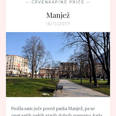
—
CRVENKAPINE PRIČE
—
Manjež
16/11/2017
Prošla sam juče pored parka Manjež, pa se
opet setih nekih starih dobrih vremena, kada