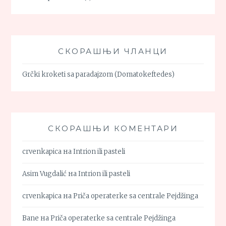
СКОРАШЊИ ЧЛАНЦИ
Grčki kroketi sa paradajzom (Domatokeftedes)
СКОРАШЊИ КОМЕНТАРИ
crvenkapica
на
Intrion ili pasteli
Asim Vugdalić
на
Intrion ili pasteli
crvenkapica
на
Priča operaterke sa centrale Pejdžinga
Bane
на
Priča operaterke sa centrale Pejdžinga