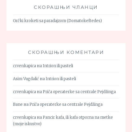
СКОРАШЊИ ЧЛАНЦИ
Grčki kroketi sa paradajzom (Domatokeftedes)
СКОРАШЊИ КОМЕНТАРИ
crvenkapica
на
Intrion ili pasteli
Asim Vugdalić
на
Intrion ili pasteli
crvenkapica
на
Priča operaterke sa centrale Pejdžinga
Bane
на
Priča operaterke sa centrale Pejdžinga
crvenkapica
на
Pancir kafa, ili kafa otporna na metke
(moje iskustvo)