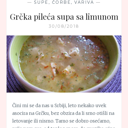
—
SUPE, ČORBE, VARIVA
—
Grčka pileća supa sa limunom
30/08/2018
Čini mi se da nas u Srbiji, leto nekako uvek
asocira na Grčku, bez obzira da li smo otišli na
letovanje ili nismo. Tamo se dobro osećamo,