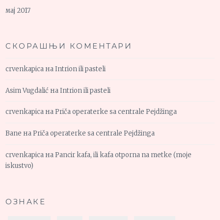
мај 2017
СКОРАШЊИ КОМЕНТАРИ
crvenkapica
на
Intrion ili pasteli
Asim Vugdalić
на
Intrion ili pasteli
crvenkapica
на
Priča operaterke sa centrale Pejdžinga
Bane
на
Priča operaterke sa centrale Pejdžinga
crvenkapica
на
Pancir kafa, ili kafa otporna na metke (moje
iskustvo)
ОЗНАКЕ