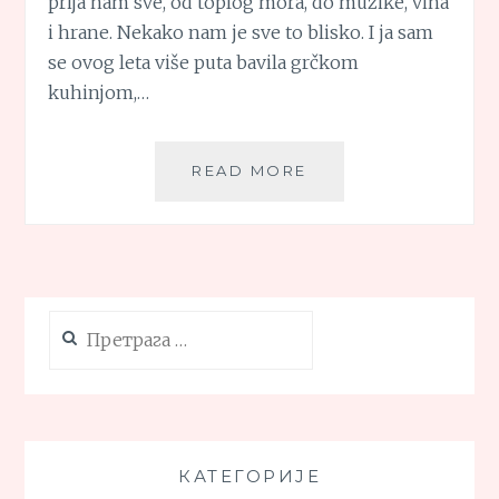
prija nam sve, od toplog mora, do muzike, vina
i hrane. Nekako nam je sve to blisko. I ja sam
se ovog leta više puta bavila grčkom
kuhinjom,…
GRČKA
READ MORE
PILEĆA
SUPA
SA
LIMUNOM
Претрага
за:
КАТЕГОРИЈЕ