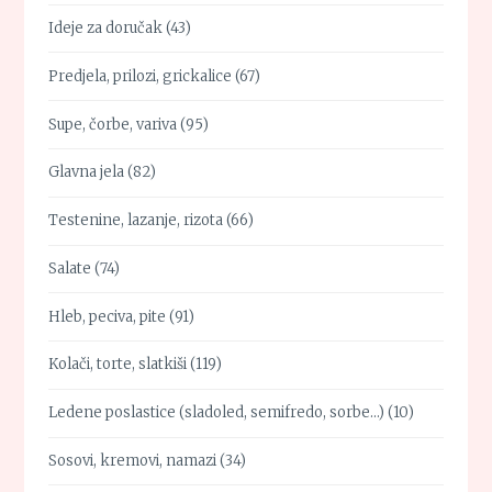
Ideje za doručak
(43)
Predjela, prilozi, grickalice
(67)
Supe, čorbe, variva
(95)
Glavna jela
(82)
Testenine, lazanje, rizota
(66)
Salate
(74)
Hleb, peciva, pite
(91)
Kolači, torte, slatkiši
(119)
Ledene poslastice (sladoled, semifredo, sorbe…)
(10)
Sosovi, kremovi, namazi
(34)