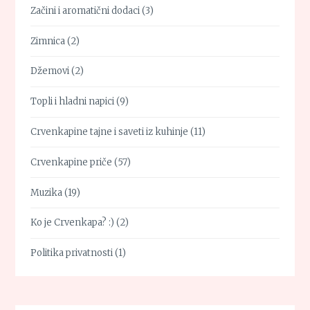
Začini i aromatični dodaci
(3)
Zimnica
(2)
Džemovi
(2)
Topli i hladni napici
(9)
Crvenkapine tajne i saveti iz kuhinje
(11)
Crvenkapine priče
(57)
Muzika
(19)
Ko je Crvenkapa? :)
(2)
Politika privatnosti
(1)