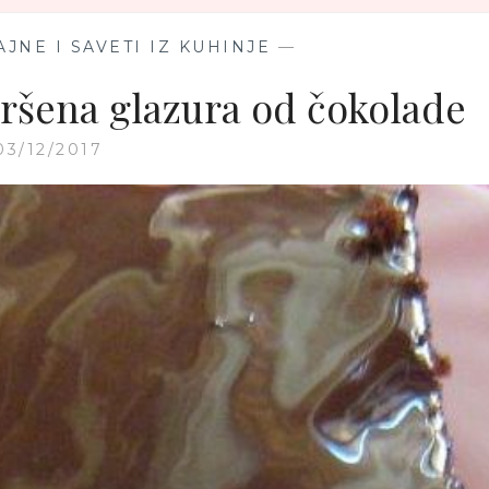
JNE I SAVETI IZ KUHINJE
—
vršena glazura od čokolade
03/12/2017