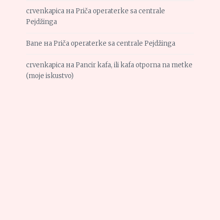
crvenkapica
на
Priča operaterke sa centrale
Pejdžinga
Bane
на
Priča operaterke sa centrale Pejdžinga
crvenkapica
на
Pancir kafa, ili kafa otporna na metke
(moje iskustvo)