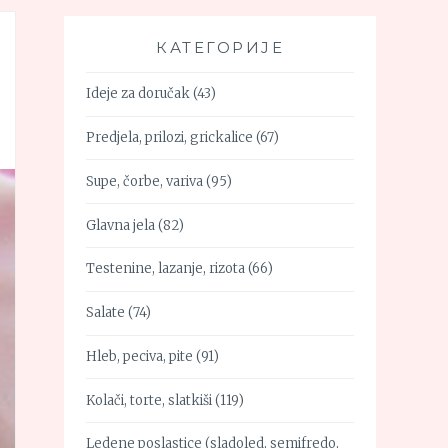
КАТЕГОРИЈЕ
Ideje za doručak
(43)
Predjela, prilozi, grickalice
(67)
Supe, čorbe, variva
(95)
Glavna jela
(82)
Testenine, lazanje, rizota
(66)
Salate
(74)
Hleb, peciva, pite
(91)
Kolači, torte, slatkiši
(119)
Ledene poslastice (sladoled, semifredo,