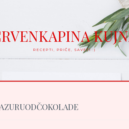
RVENKAPINA KUJ
RECEPTI, PRIČE, SAVETI :)
LAZURUODČOKOLADE