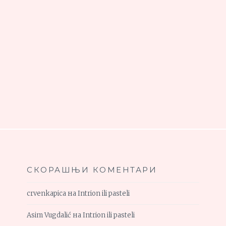
СКОРАШЊИ КОМЕНТАРИ
crvenkapica
на
Intrion ili pasteli
Asim Vugdalić
на
Intrion ili pasteli