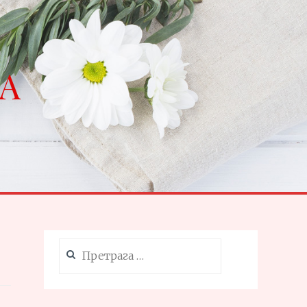
NA
Претрага
за: