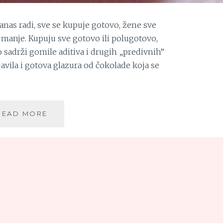
nas radi, sve se kupuje gotovo, žene sve
 manje. Kupuju sve gotovo ili polugotovo,
o sadrži gomile aditiva i drugih „predivnih“
javila i gotova glazura od čokolade koja se
KULINARSKE
READ MORE
TAJNE:
SAVRŠENA
GLAZURA
OD
ČOKOLADE