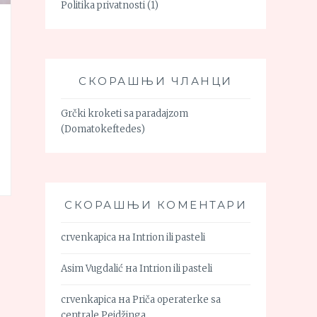
Politika privatnosti
(1)
СКОРАШЊИ ЧЛАНЦИ
Grčki kroketi sa paradajzom
(Domatokeftedes)
СКОРАШЊИ КОМЕНТАРИ
crvenkapica
на
Intrion ili pasteli
Asim Vugdalić
на
Intrion ili pasteli
crvenkapica
на
Priča operaterke sa
centrale Pejdžinga