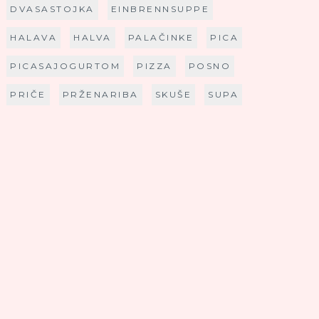
DVASASTOJKA
EINBRENNSUPPE
HALAVA
HALVA
PALAČINKE
PICA
PICASAJOGURTOM
PIZZA
POSNO
PRIČE
PRŽENARIBA
SKUŠE
SUPA