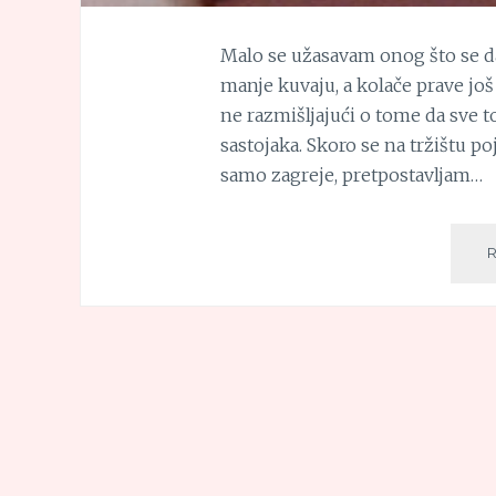
Malo se užasavam onog što se da
manje kuvaju, a kolače prave još
ne razmišljajući o tome da sve t
sastojaka. Skoro se na tržištu po
samo zagreje, pretpostavljam…