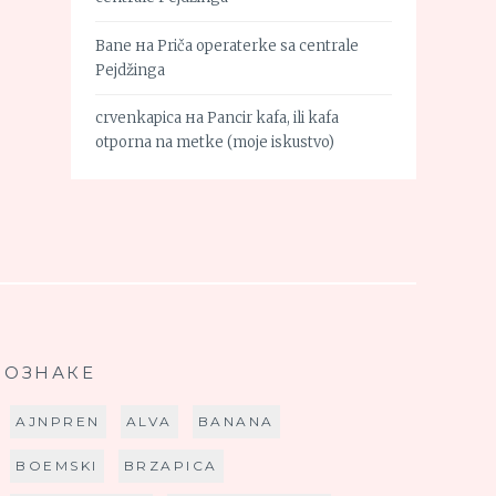
Bane
на
Priča operaterke sa centrale
Pejdžinga
crvenkapica
на
Pancir kafa, ili kafa
otporna na metke (moje iskustvo)
ОЗНАКЕ
AJNPREN
ALVA
BANANA
BOEMSKI
BRZAPICA