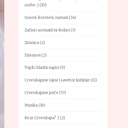
sorbe…)
(10)
Sosovi, kremovi, namazi
(34)
Začini i aromatični dodaci
(3)
Zimnica
(2)
Džemovi
(2)
Topli i hladni napici
(9)
Crvenkapine tajne i saveti iz kuhinje
(11)
Crvenkapine priče
(57)
Muzika
(19)
Ko je Crvenkapa? :)
(2)