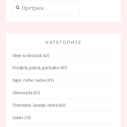
Претрага
за:
КАТЕГОРИЈЕ
Ideje za doručak
(43)
Predjela, prilozi, grickalice
(67)
Supe, čorbe, variva
(95)
Glavna jela
(82)
Testenine, lazanje, rizota
(66)
Salate
(74)