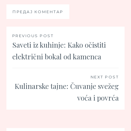
Кретање
PREVIOUS POST
Saveti iz kuhinje: Kako očistiti
чланка
električni bokal od kamenca
NEXT POST
Kulinarske tajne: Čuvanje svežeg
voća i povrća