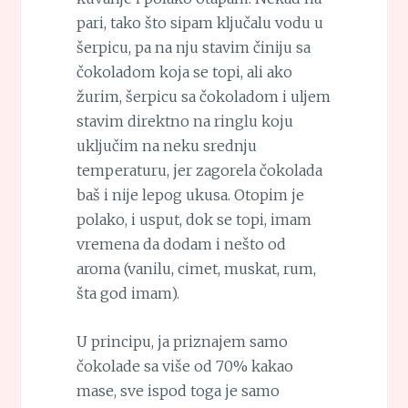
pari, tako što sipam ključalu vodu u
šerpicu, pa na nju stavim činiju sa
čokoladom koja se topi, ali ako
žurim, šerpicu sa čokoladom i uljem
stavim direktno na ringlu koju
uključim na neku srednju
temperaturu, jer zagorela čokolada
baš i nije lepog ukusa. Otopim je
polako, i usput, dok se topi, imam
vremena da dodam i nešto od
aroma (vanilu, cimet, muskat, rum,
šta god imam).
U principu, ja priznajem samo
čokolade sa više od 70% kakao
mase, sve ispod toga je samo