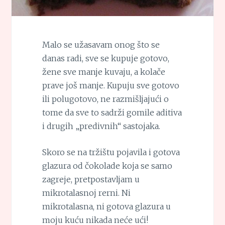
Malo se užasavam onog što se
danas radi, sve se kupuje gotovo,
žene sve manje kuvaju, a kolače
prave još manje. Kupuju sve gotovo
ili polugotovo, ne razmišljajući o
tome da sve to sadrži gomile aditiva
i drugih „predivnih“ sastojaka.
Skoro se na tržištu pojavila i gotova
glazura od čokolade koja se samo
zagreje, pretpostavljam u
mikrotalasnoj rerni. Ni
mikrotalasna, ni gotova glazura u
moju kuću nikada neće ući!