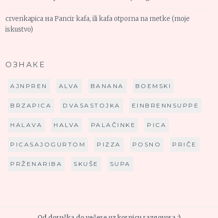
crvenkapica
на
Pancir kafa, ili kafa otporna na metke (moje
iskustvo)
ОЗНАКЕ
AJNPREN
ALVA
BANANA
BOEMSKI
BRZAPICA
DVASASTOJKA
EINBRENNSUPPE
HALAVA
HALVA
PALAČINKE
PICA
PICASAJOGURTOM
PIZZA
POSNO
PRIČE
PRŽENARIBA
SKUŠE
SUPA
Od doručka do večere uz korpicu razgovora :)