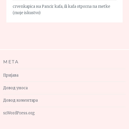
crvenkapica
на
Pancir kafa, ili kafa otporna na metke
(moje iskustvo)
МЕТА
Пријава
Довод уноса
Довод коментара
sr.WordPress.org