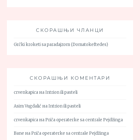
СКОРАШЊИ ЧЛАНЦИ
Grčki kroketi sa paradajzom (Domatokeftedes)
СКОРАШЊИ КОМЕНТАРИ
crvenkapica
на
Intrion ili pasteli
Asim Vugdalić
на
Intrion ili pasteli
crvenkapica
на
Priča operaterke sa centrale Pejdžinga
Bane
на
Priča operaterke sa centrale Pejdžinga