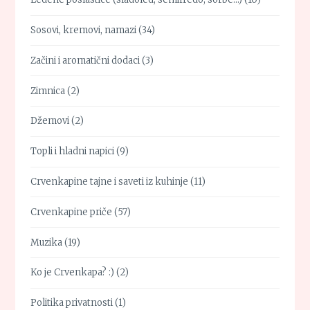
Sosovi, kremovi, namazi
(34)
Začini i aromatični dodaci
(3)
Zimnica
(2)
Džemovi
(2)
Topli i hladni napici
(9)
Crvenkapine tajne i saveti iz kuhinje
(11)
Crvenkapine priče
(57)
Muzika
(19)
Ko je Crvenkapa? :)
(2)
Politika privatnosti
(1)