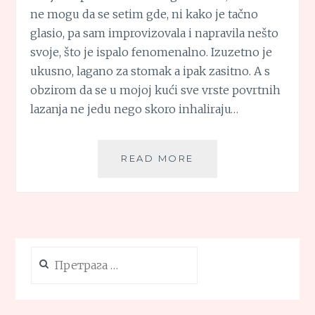
ne mogu da se setim gde, ni kako je tačno
glasio, pa sam improvizovala i napravila nešto
svoje, što je ispalo fenomenalno. Izuzetno je
ukusno, lagano za stomak a ipak zasitno. A s
obzirom da se u mojoj kući sve vrste povrtnih
lazanja ne jedu nego skoro inhaliraju…
KANELONI
READ MORE
SA
BUNDEVOM
I
FETA
SIROM
Претрага
за: