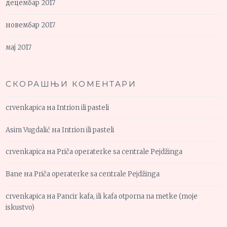
децембар 2017
новембар 2017
мај 2017
СКОРАШЊИ КОМЕНТАРИ
crvenkapica
на
Intrion ili pasteli
Asim Vugdalić
на
Intrion ili pasteli
crvenkapica
на
Priča operaterke sa centrale Pejdžinga
Bane
на
Priča operaterke sa centrale Pejdžinga
crvenkapica
на
Pancir kafa, ili kafa otporna na metke (moje
iskustvo)