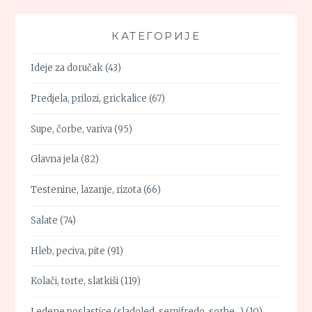
КАТЕГОРИЈЕ
Ideje za doručak
(43)
Predjela, prilozi, grickalice
(67)
Supe, čorbe, variva
(95)
Glavna jela
(82)
Testenine, lazanje, rizota
(66)
Salate
(74)
Hleb, peciva, pite
(91)
Kolači, torte, slatkiši
(119)
Ledene poslastice (sladoled, semifredo, sorbe…)
(10)