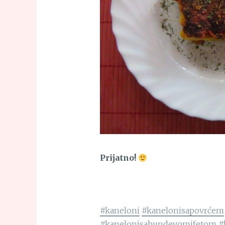
Prijatno!
#kaneloni
#kanelonisapovrćem
#kanelonisabundevomifetom
#