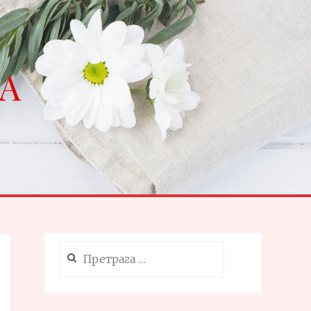
NA
Претрага
за: