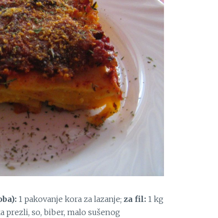
oba):
1 pakovanje kora za lazanje;
za fil:
1 kg
ka prezli, so, biber, malo sušenog