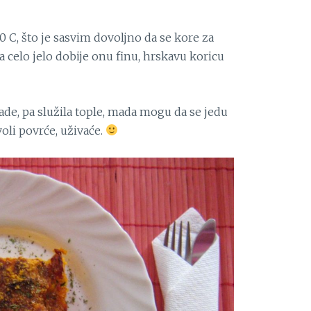
 C, što je sasvim dovoljno da se kore za
da celo jelo dobije onu finu, hrskavu koricu
ade, pa služila tople, mada mogu da se jedu
voli povrće, uživaće.