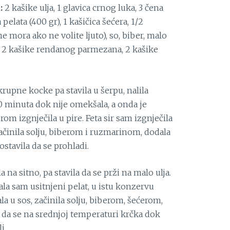
:
2 kašike ulja, 1 glavica crnog luka, 3 čena
pelata (400 gr), 1 kašičica šećera, 1/2
e mora ako ne volite ljuto), so, biber, malo
2 kašike rendanog parmezana, 2 kašike
krupne kocke pa stavila u šerpu, nalila
 minuta dok nije omekšala, a onda je
om izgnječila u pire. Feta sir sam izgnječila
ačinila solju, biberom i ruzmarinom, dodala
ostavila da se prohladi.
la na sitno, pa stavila da se prži na malo ulja.
ala sam usitnjeni pelat, u istu konzervu
ala u sos, začinila solju, biberom, šećerom,
a da se na srednjoj temperaturi krčka dok
i.