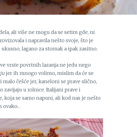
la, ali više ne mogu da se setim gde, ni
ovizovala i napravila nešto svoje, što je
 ukusno, lagano za stomak a ipak zasitno.
sve vrste povrtnih lazanja ne jedu nego
ju
jer ih mnogo volimo, mislim da će se
malo češće jer, kaneloni se prave slično,
zavijaju u rolnice. Italijani prave i
, koja se samo napuni, ali kod nas je nešto
im ovako…