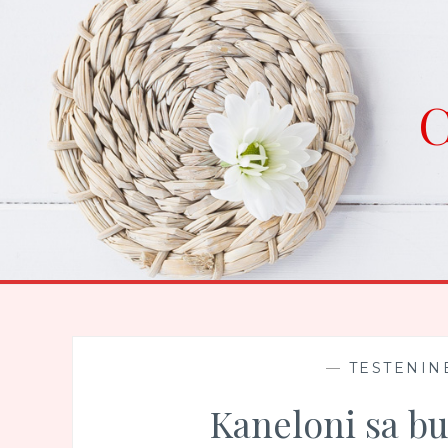
Skip
to
content
C
—
TESTENINE
Kaneloni sa b