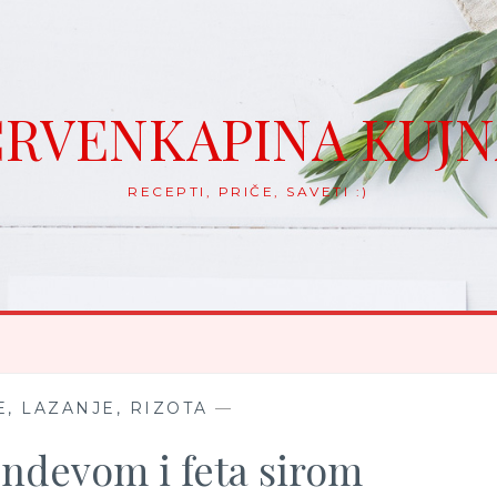
RVENKAPINA KUJ
RECEPTI, PRIČE, SAVETI :)
, LAZANJE, RIZOTA
—
undevom i feta sirom