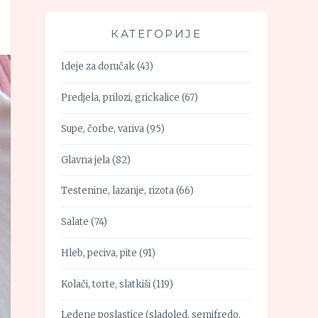
КАТЕГОРИЈЕ
Ideje za doručak
(43)
Predjela, prilozi, grickalice
(67)
Supe, čorbe, variva
(95)
Glavna jela
(82)
Testenine, lazanje, rizota
(66)
Salate
(74)
Hleb, peciva, pite
(91)
Kolači, torte, slatkiši
(119)
Ledene poslastice (sladoled, semifredo,