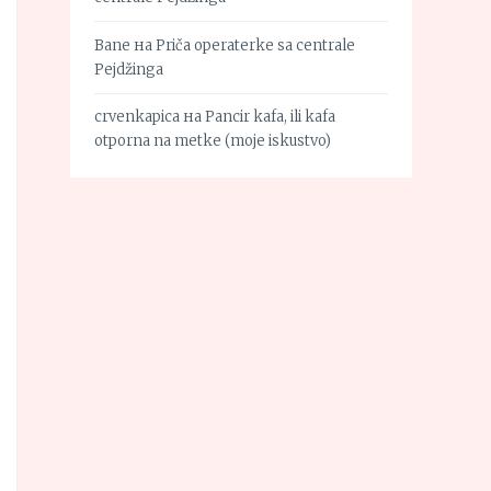
Bane
на
Priča operaterke sa centrale
Pejdžinga
crvenkapica
на
Pancir kafa, ili kafa
otporna na metke (moje iskustvo)