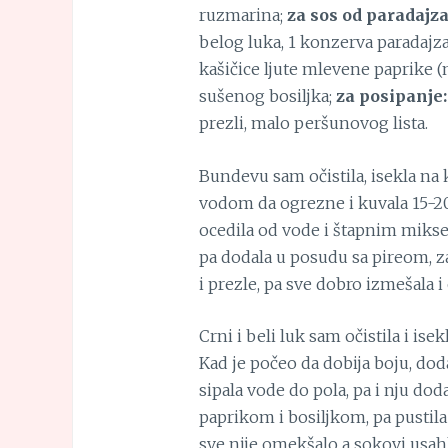
ruzmarina;
za sos od paradajza
belog luka, 1 konzerva paradajza 
kašičice ljute mlevene paprike (n
sušenog bosiljka;
za posipanje:
prezli, malo peršunovog lista.
Bundevu sam očistila, isekla na 
vodom da ogrezne i kuvala 15-20
ocedila od vode i štapnim mikser
pa dodala u posudu sa pireom, z
i prezle, pa sve dobro izmešala i 
Crni i beli luk sam očistila i isek
Kad je počeo da dobija boju, dod
sipala vode do pola, pa i nju dod
paprikom i bosiljkom, pa pustil
sve nije omekšalo a sokovi usahl