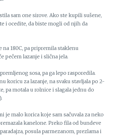
istila sam one sirove. Ako ste kupili sušene,
 i ocedite, da biste mogli od njih da
e na 180C, pa pripremila staklenu
e pečem lazanje i slična jela.
ipremljenog sosa, pa ga lepo rasporedila.
 koricu za lazanje, na svaku stavljala po 2-
e, pa motala u rolnice i slagala jednu do
.
mi je malo korica koje sam sačuvala za neko
 premazala kanelone. Preko fila od bundeve
 paradajza, posula parmezanom, prezlama i