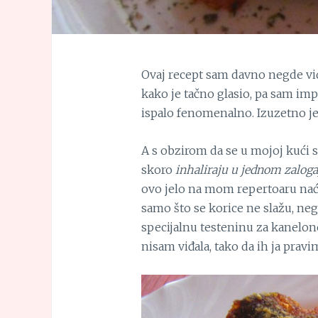
Ovaj recept sam davno negde vide
kako je tačno glasio, pa sam impr
ispalo fenomenalno. Izuzetno je
A s obzirom da se u mojoj kući 
skoro
inhaliraju u jednom zaloga
ovo jelo na mom repertoaru naći 
samo što se korice ne slažu, nego 
specijalnu testeninu za kanelone
nisam viđala, tako da ih ja prav