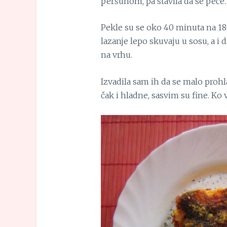
peršunom, pa stavila da se peče.
Pekle su se oko 40 minuta na 180
lazanje lepo skuvaju u sosu, a i 
na vrhu.
Izvadila sam ih da se malo prohl
čak i hladne, sasvim su fine. Ko 