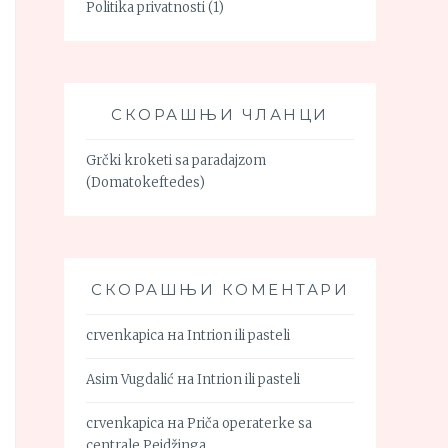
Politika privatnosti
(1)
СКОРАШЊИ ЧЛАНЦИ
Grčki kroketi sa paradajzom
(Domatokeftedes)
СКОРАШЊИ КОМЕНТАРИ
crvenkapica
на
Intrion ili pasteli
Asim Vugdalić
на
Intrion ili pasteli
crvenkapica
на
Priča operaterke sa
centrale Pejdžinga