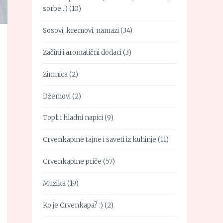
sorbe…)
(10)
Sosovi, kremovi, namazi
(34)
Začini i aromatični dodaci
(3)
Zimnica
(2)
Džemovi
(2)
Topli i hladni napici
(9)
Crvenkapine tajne i saveti iz kuhinje
(11)
Crvenkapine priče
(57)
Muzika
(19)
Ko je Crvenkapa? :)
(2)