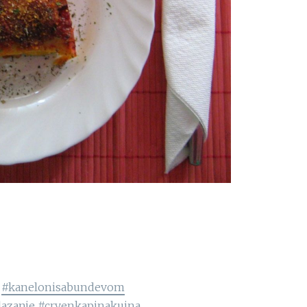
#kanelonisabundevom
lazanje
#crvenkapinakujna