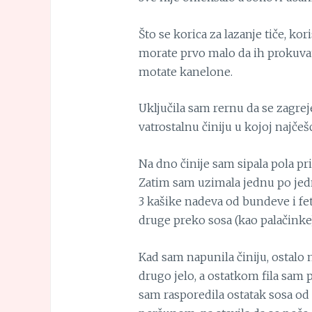
Što se korica za lazanje tiče, kor
morate prvo malo da ih prokuvate
motate kanelone.
Uključila sam rernu da se zagrej
vatrostalnu činiju u kojoj najčešć
Na dno činije sam sipala pola pr
Zatim sam uzimala jednu po jednu
3 kašike nadeva od bundeve i fet
druge preko sosa (kao palačinke)
Kad sam napunila činiju, ostalo 
drugo jelo, a ostatkom fila sam
sam rasporedila ostatak sosa od