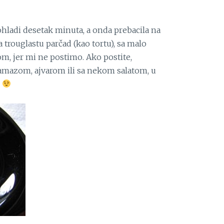
rohladi desetak minuta, a onda prebacila na
a trouglastu parčad (kao tortu), sa malo
m, jer mi ne postimo. Ako postite,
amazom, ajvarom ili sa nekom salatom, u
.