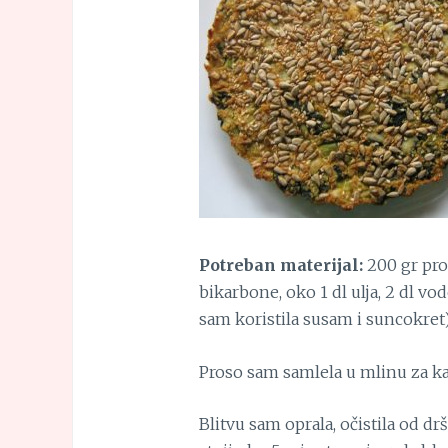
Potreban materijal:
200 gr pros
bikarbone, oko 1 dl ulja, 2 dl v
sam koristila susam i suncokret)
Proso sam samlela u mlinu za kaf
Blitvu sam oprala, očistila od dr