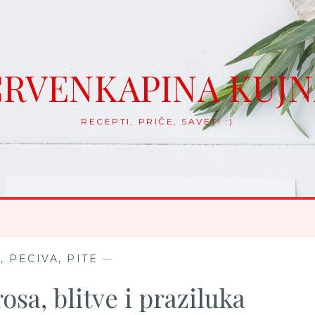
RVENKAPINA KUJ
RECEPTI, PRIČE, SAVETI :)
, PECIVA, PITE
—
osa, blitve i praziluka