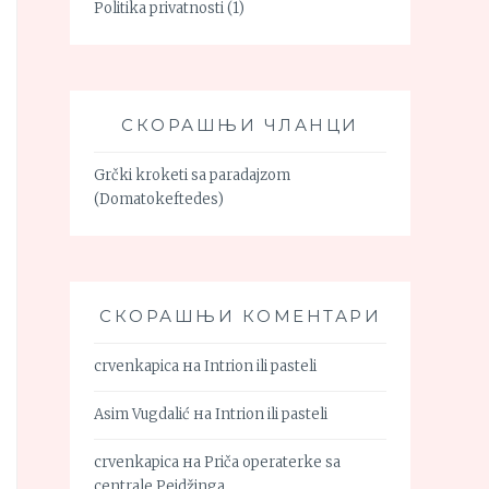
Politika privatnosti
(1)
СКОРАШЊИ ЧЛАНЦИ
Grčki kroketi sa paradajzom
(Domatokeftedes)
СКОРАШЊИ КОМЕНТАРИ
crvenkapica
на
Intrion ili pasteli
Asim Vugdalić
на
Intrion ili pasteli
crvenkapica
на
Priča operaterke sa
centrale Pejdžinga