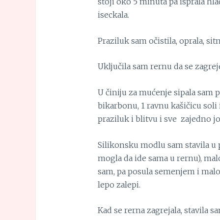
stoji oko 5 minuta pa isprala hl
iseckala.
Praziluk sam očistila, oprala, sit
Uključila sam rernu da se zagrej
U činiju za mućenje sipala sam 
bikarbonu, 1 ravnu kašičicu soli
praziluk i blitvu i sve zajedno 
Silikonsku modlu sam stavila u p
mogla da ide sama u rernu), malo
sam, pa posula semenjem i malo 
lepo zalepi.
Kad se rerna zagrejala, stavila s