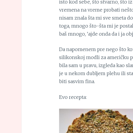
isto kod sebe, što stvarno, što 
vremena na vreme probati nešto n
nisam znala šta mi sve smeta dok
toga, mnogo što-šta mi je posta
baš mnogo, ‘ajde onda da i ja ob
Da napomenem pre nego što kre
silikonskoj modli za američku pit
bila sam u pravu, izgleda kao sla
je u nekom dubljem plehu ili stak
biti sasvim fina.
Evo recepta: