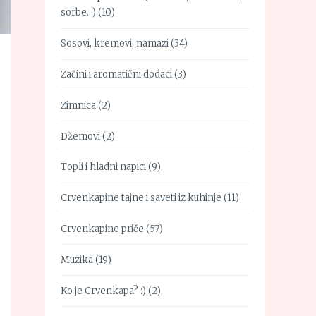
sorbe…)
(10)
Sosovi, kremovi, namazi
(34)
Začini i aromatični dodaci
(3)
Zimnica
(2)
Džemovi
(2)
Topli i hladni napici
(9)
Crvenkapine tajne i saveti iz kuhinje
(11)
Crvenkapine priče
(57)
Muzika
(19)
Ko je Crvenkapa? :)
(2)