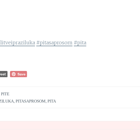
itveipraziluka
#pitasaprosom
#pita
 PITE
ZILUKA
,
PITASAPROSOM
,
PITA