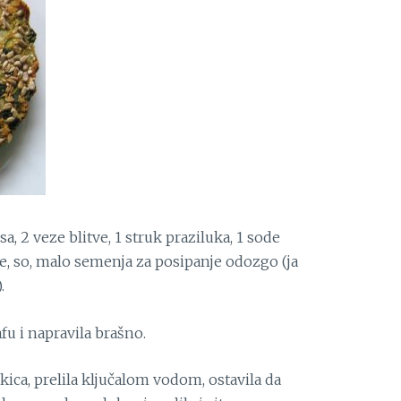
a, 2 veze blitve, 1 struk praziluka, 1 sode
ode, so, malo semenja za posipanje odozgo (ja
.
u i napravila brašno.
škica, prelila ključalom vodom, ostavila da