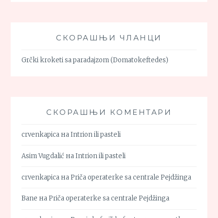
СКОРАШЊИ ЧЛАНЦИ
Grčki kroketi sa paradajzom (Domatokeftedes)
СКОРАШЊИ КОМЕНТАРИ
crvenkapica
на
Intrion ili pasteli
Asim Vugdalić
на
Intrion ili pasteli
crvenkapica
на
Priča operaterke sa centrale Pejdžinga
Bane
на
Priča operaterke sa centrale Pejdžinga