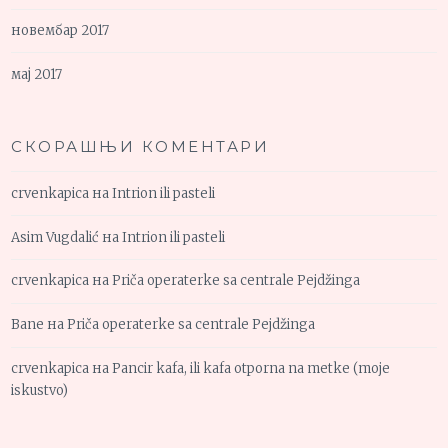
новембар 2017
мај 2017
СКОРАШЊИ КОМЕНТАРИ
crvenkapica
на
Intrion ili pasteli
Asim Vugdalić
на
Intrion ili pasteli
crvenkapica
на
Priča operaterke sa centrale Pejdžinga
Bane
на
Priča operaterke sa centrale Pejdžinga
crvenkapica
на
Pancir kafa, ili kafa otporna na metke (moje
iskustvo)