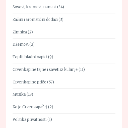
Sosovi, kremovi, namazi
(34)
Začini i aromatični dodaci
(3)
Zimnica
(2)
Džemovi
(2)
Topli i hladni napici
(9)
Crvenkapine tajne i saveti iz kuhinje
(11)
Crvenkapine priče
(57)
Muzika
(19)
Ko je Crvenkapa? :)
(2)
Politika privatnosti
(1)