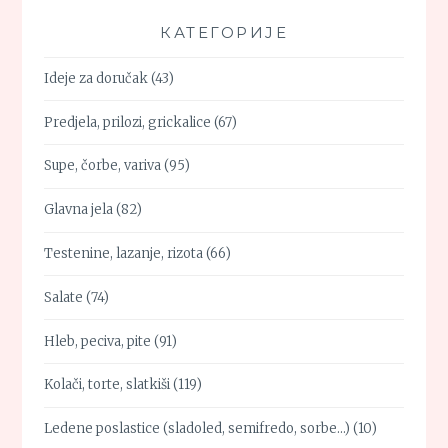
КАТЕГОРИЈЕ
Ideje za doručak
(43)
Predjela, prilozi, grickalice
(67)
Supe, čorbe, variva
(95)
Glavna jela
(82)
Testenine, lazanje, rizota
(66)
Salate
(74)
Hleb, peciva, pite
(91)
Kolači, torte, slatkiši
(119)
Ledene poslastice (sladoled, semifredo, sorbe…)
(10)