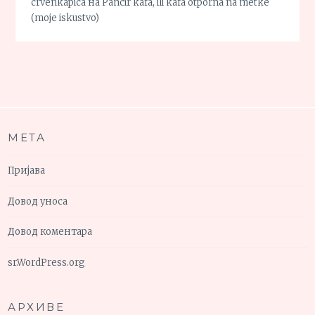
crvenkapica
на
Pancir kafa, ili kafa otporna na metke
(moje iskustvo)
МЕТА
Пријава
Довод уноса
Довод коментара
sr.WordPress.org
АРХИВЕ