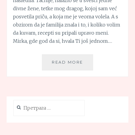
nasledila. Tačnije, nalazio se u svesci jedne
divne žene, tetke mog dragog, kojoj sam već
posvetila priču, a koja me je veoma volela. A s
obzirom da je familija znala i to, i koliko volim
da kuvam, recepti su pripali upravo meni.
Mirka, gde god da si, hvala Ti još jednom.…
KINESKE
READ MORE
PLJESKAVICE
Претрага
за: