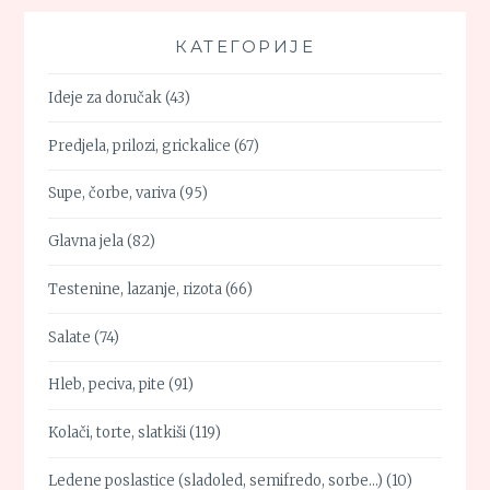
КАТЕГОРИЈЕ
Ideje za doručak
(43)
Predjela, prilozi, grickalice
(67)
Supe, čorbe, variva
(95)
Glavna jela
(82)
Testenine, lazanje, rizota
(66)
Salate
(74)
Hleb, peciva, pite
(91)
Kolači, torte, slatkiši
(119)
Ledene poslastice (sladoled, semifredo, sorbe…)
(10)