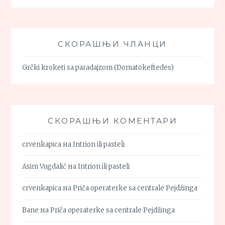
СКОРАШЊИ ЧЛАНЦИ
Grčki kroketi sa paradajzom (Domatokeftedes)
СКОРАШЊИ КОМЕНТАРИ
crvenkapica
на
Intrion ili pasteli
Asim Vugdalić
на
Intrion ili pasteli
crvenkapica
на
Priča operaterke sa centrale Pejdžinga
Bane
на
Priča operaterke sa centrale Pejdžinga