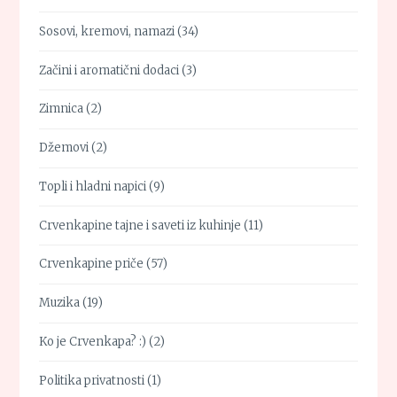
Sosovi, kremovi, namazi
(34)
Začini i aromatični dodaci
(3)
Zimnica
(2)
Džemovi
(2)
Topli i hladni napici
(9)
Crvenkapine tajne i saveti iz kuhinje
(11)
Crvenkapine priče
(57)
Muzika
(19)
Ko je Crvenkapa? :)
(2)
Politika privatnosti
(1)