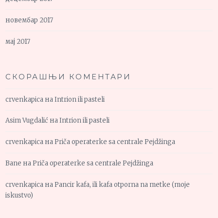
новембар 2017
мај 2017
СКОРАШЊИ КОМЕНТАРИ
crvenkapica
на
Intrion ili pasteli
Asim Vugdalić
на
Intrion ili pasteli
crvenkapica
на
Priča operaterke sa centrale Pejdžinga
Bane
на
Priča operaterke sa centrale Pejdžinga
crvenkapica
на
Pancir kafa, ili kafa otporna na metke (moje
iskustvo)