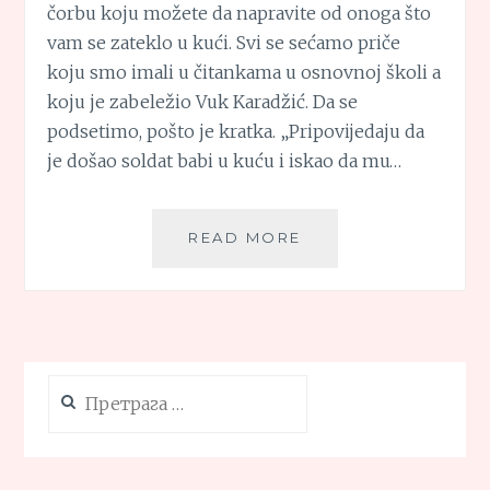
čorbu koju možete da napravite od onoga što
vam se zateklo u kući. Svi se sećamo priče
koju smo imali u čitankama u osnovnoj školi a
koju je zabeležio Vuk Karadžić. Da se
podsetimo, pošto je kratka. „Pripovijedaju da
je došao soldat babi u kuću i iskao da mu…
KLINČORBA
READ MORE
(BEZ
KLINA)
Претрага
за: