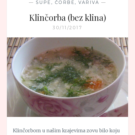
—
SUPE, ČORBE, VARIVA
—
Klinčorba (bez klina)
30/11/2017
Klinčorbom u našim krajevima zovu bilo koju