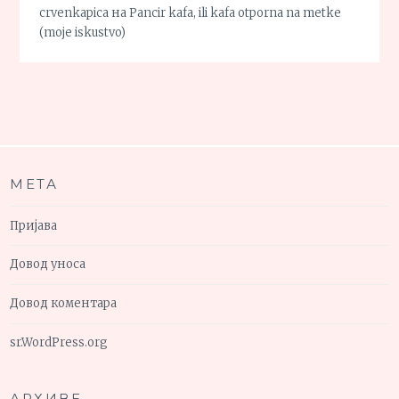
crvenkapica
на
Pancir kafa, ili kafa otporna na metke
(moje iskustvo)
МЕТА
Пријава
Довод уноса
Довод коментара
sr.WordPress.org
АРХИВЕ