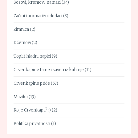
Sosovi, kremovi, namazi
(34)
Začini i aromatični dodaci
(3)
Zimnica
(2)
Džemovi
(2)
Topli i hladni napici
(9)
Crvenkapine tajne i saveti iz kuhinje
(11)
Crvenkapine priče
(57)
Muzika
(19)
Ko je Crvenkapa? :)
(2)
Politika privatnosti
(1)