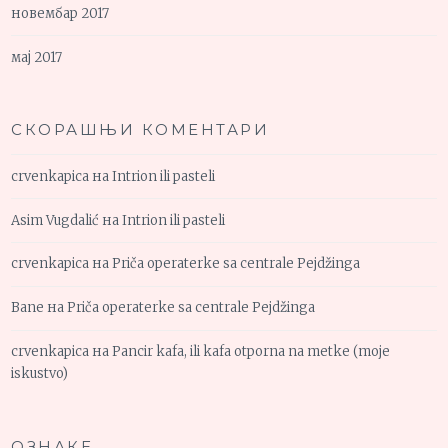
новембар 2017
мај 2017
СКОРАШЊИ КОМЕНТАРИ
crvenkapica
на
Intrion ili pasteli
Asim Vugdalić
на
Intrion ili pasteli
crvenkapica
на
Priča operaterke sa centrale Pejdžinga
Bane
на
Priča operaterke sa centrale Pejdžinga
crvenkapica
на
Pancir kafa, ili kafa otporna na metke (moje
iskustvo)
ОЗНАКЕ