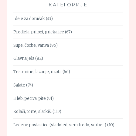
КАТЕГОРИЈЕ
Ideje za doručak
(43)
Predjela, prilozi, grickalice
(67)
Supe, čorbe, variva
(95)
Glavna jela
(82)
Testenine, lazanje, rizota
(66)
Salate
(74)
Hleb, peciva, pite
(91)
Kolači, torte, slatkiši
(119)
Ledene poslastice (sladoled, semifredo, sorbe…)
(10)