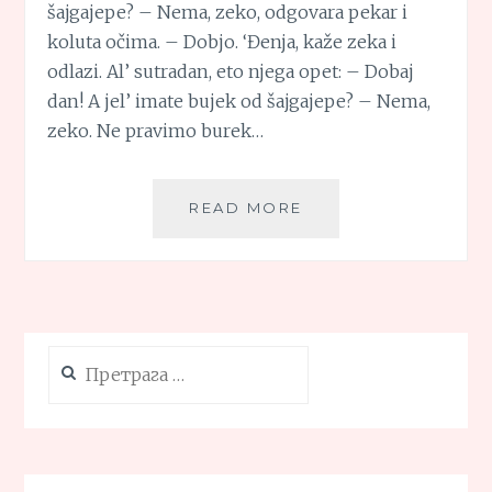
šajgajepe? – Nema, zeko, odgovara pekar i
koluta očima. – Dobjo. ‘Đenja, kaže zeka i
odlazi. Al’ sutradan, eto njega opet: – Dobaj
dan! A jel’ imate bujek od šajgajepe? – Nema,
zeko. Ne pravimo burek…
ZEKINA
READ MORE
TORTA
Претрага
за: