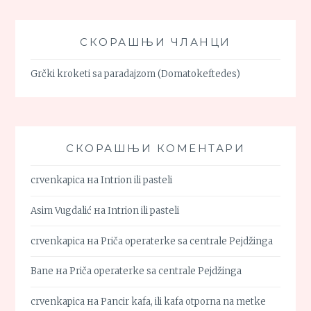
СКОРАШЊИ ЧЛАНЦИ
Grčki kroketi sa paradajzom (Domatokeftedes)
СКОРАШЊИ КОМЕНТАРИ
crvenkapica
на
Intrion ili pasteli
Asim Vugdalić
на
Intrion ili pasteli
crvenkapica
на
Priča operaterke sa centrale Pejdžinga
Bane
на
Priča operaterke sa centrale Pejdžinga
crvenkapica
на
Pancir kafa, ili kafa otporna na metke